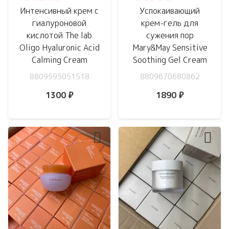
Оценка
0
из 5
Оценка
0
из 5
Интенсивный крем с
Успокаивающий
гиалуроновой
крем-гель для
кислотой The lab
сужения пор
Oligo Hyaluronic Acid
Mary&May Sensitive
Calming Cream
Soothing Gel Cream
8809595051518
8809670680862
1300
₽
1890
₽