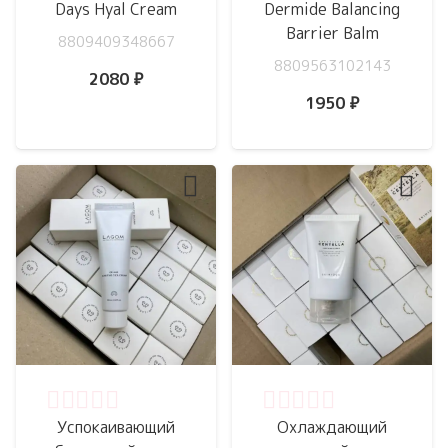
Days Hyal Cream
Dermide Balancing
Barrier Balm
8809409348667
8809563102143
2080
₽
1950
₽
Оценка
0
из 5
Оценка
0
из 5
Успокаивающий
Охлаждающий