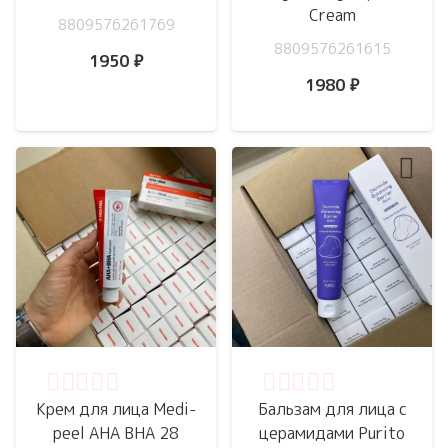
Cream
8809576261769
8809576261615
1950
₽
1980
₽
Оценка
0
из 5
Оценка
0
из 5
Крем для лица Medi-
Бальзам для лица с
peel AHA BHA 28
церамидами Purito