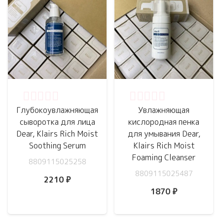
Оценка
0
из 5
Оценка
0
из 5
Глубокоувлажняющая
Увлажняющая
сыворотка для лица
кислородная пенка
Dear, Klairs Rich Moist
для умывания Dear,
Soothing Serum
Klairs Rich Moist
Foaming Cleanser
8809115025258
8809115025487
2210
₽
1870
₽