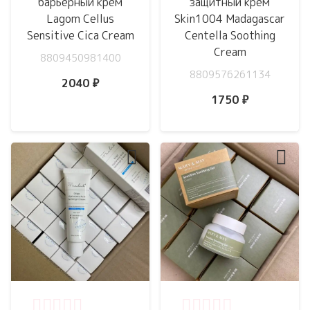
барьерный крем
защитный крем
Lagom Cellus
Skin1004 Madagascar
Sensitive Cica Cream
Centella Soothing
Cream
8809450981400
8809576261134
2040
₽
1750
₽