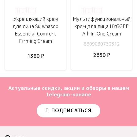
Оценка
0
из 5
Оценка
0
из 5
Укрепляющий крем
Мультифункциональный
для лица Sulwhasoo
крем для лица HYGGEE
Essential Comfort
All-In-One Cream
Firming Cream
8809030730312
2650
₽
1380
₽
Актуальные скидки, акции и обзоры в нашем
telegram-канале
ПОДПИСАТЬСЯ