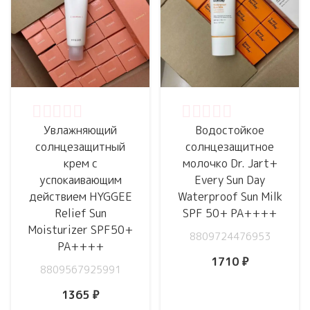
Оценка
0
из 5
Оценка
0
из 5
Увлажняющий
Водостойкое
солнцезащитный
солнцезащитное
крем с
молочко Dr. Jart+
успокаивающим
Every Sun Day
действием HYGGEE
Waterproof Sun Milk
Relief Sun
SPF 50+ PA++++
Moisturizer SPF50+
8809724476953
PA++++
1710
₽
8809567925991
1365
₽