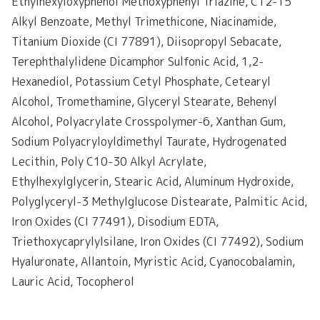
Ethylhexyloxyphenol Methoxyphenyl Triazine, C12-15
Alkyl Benzoate, Methyl Trimethicone, Niacinamide,
Titanium Dioxide (CI 77891), Diisopropyl Sebacate,
Terephthalylidene Dicamphor Sulfonic Acid, 1,2-
Hexanediol, Potassium Cetyl Phosphate, Cetearyl
Alcohol, Tromethamine, Glyceryl Stearate, Behenyl
Alcohol, Polyacrylate Crosspolymer-6, Xanthan Gum,
Sodium Polyacryloyldimethyl Taurate, Hydrogenated
Lecithin, Poly C10-30 Alkyl Acrylate,
Ethylhexylglycerin, Stearic Acid, Aluminum Hydroxide,
Polyglyceryl-3 Methylglucose Distearate, Palmitic Acid,
Iron Oxides (CI 77491), Disodium EDTA,
Triethoxycaprylylsilane, Iron Oxides (CI 77492), Sodium
Hyaluronate, Allantoin, Myristic Acid, Cyanocobalamin,
Lauric Acid, Tocopherol