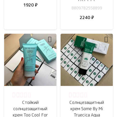
1920
₽
8809782558899
2240
₽
Оценка
0
из 5
Оценка
0
из 5
Стойкий
Солнцезащитный
солнцезащитный
крем Some By Mi
крем Too Cool For
Truecica Aqua