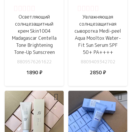
Оценка
0
из 5
Оценка
0
из 5
Осветляющий
Увлажняющая
cолнцезащитный
солнцезащитная
крем Skin1004
сыворотка Medi-peel
Madagascar Centella
Aqua Mooltox Water-
Tone Brightening
Fit Sun Serum SPF
Tone-Up Sunscreen
50+ PA++++
8809576261622
8809409342702
1890
₽
2850
₽