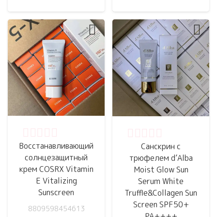
Оценка
0
из 5
Оценка
0
из 5
Восстанавливающий
Санскрин с
солнцезащитный
трюфелем d’Alba
крем COSRX Vitamin
Moist Glow Sun
E Vitalizing
Serum White
Sunscreen
Truffle&Collagen Sun
Screen SPF50+
8809598454613
PA++++