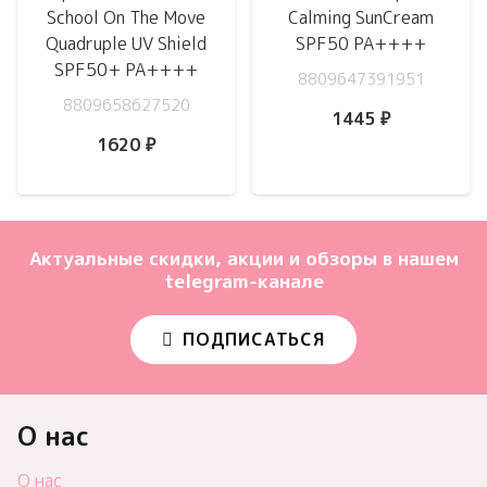
School On The Move
Calming SunCream
Quadruple UV Shield
SPF50 PA++++
SPF50+ PA++++
8809647391951
8809658627520
1445
₽
1620
₽
Актуальные скидки, акции и обзоры в нашем
telegram-канале
ПОДПИСАТЬСЯ
О нас
О нас