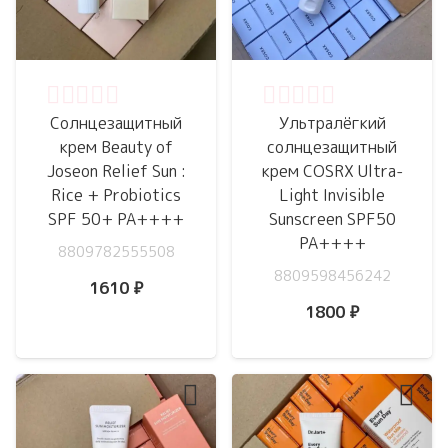
Оценка
0
из 5
Оценка
0
из 5
Солнцезащитный
Ультралёгкий
крем Beauty of
солнцезащитный
Joseon Relief Sun :
крем COSRX Ultra-
Rice + Probiotics
Light Invisible
SPF 50+ PA++++
Sunscreen SPF50
PA++++
8809782555508
8809598456242
1610
₽
1800
₽