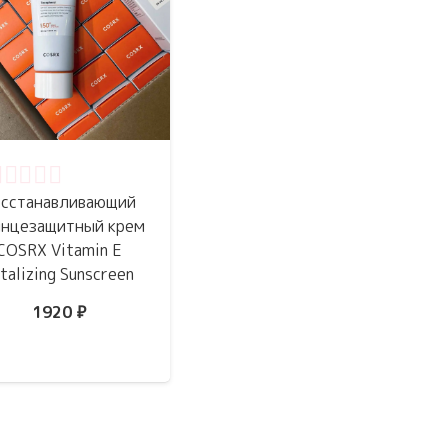
ценка
0
из 5
осстанавливающий
лнцезащитный крем
COSRX Vitamin E
talizing Sunscreen
1920
₽