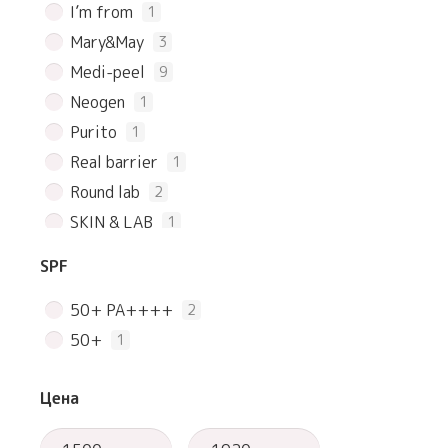
I’m from
1
Mary&May
3
Medi-peel
9
Neogen
1
Purito
1
Real barrier
1
Round lab
2
SKIN & LAB
1
Skin1004
3
SPF
Some By Mi
2
50+ PA++++
2
The Saem
5
50+
1
COSRX
3
Dear, Klairs
1
Цена
Torriden
1
innisfree
1