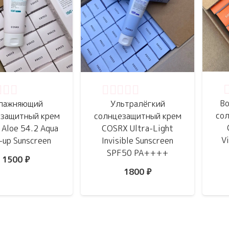
О
нка
0
из 5
Оценка
0
из 5
В
лажняющий
Ультралёгкий
со
защитный крем
солнцезащитный крем
Aloe 54.2 Aqua
COSRX Ultra-Light
Vi
-up Sunscreen
Invisible Sunscreen
SPF50 PA++++
1500
₽
1800
₽