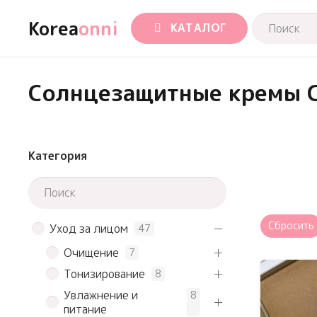
Korea
onni
КАТАЛОГ
Солнцезащитные кремы 
Категория
Сбросить
Уход за лицом
47
Очищение
7
Тонизирование
8
Увлажнение и
8
питание