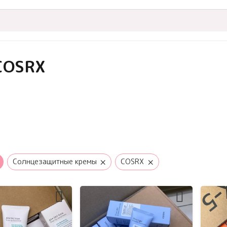
COSRX
×
×
Солнцезащитные кремы
COSRX