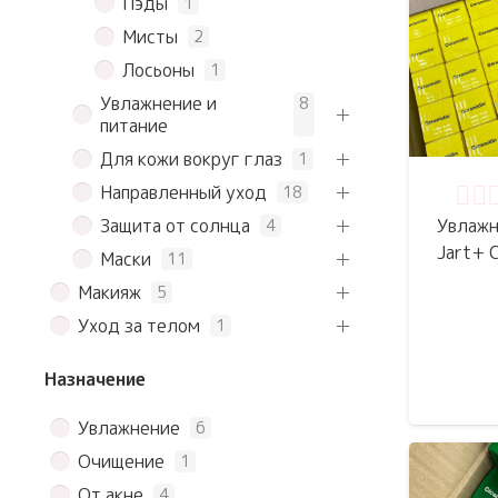
Пэды
1
Мисты
2
Лосьоны
1
Увлажнение и
8
питание
Для кожи вокруг глаз
1
Направленный уход
18
Оце
Защита от солнца
Увлажн
4
Jart+ 
Маски
11
Макияж
5
Уход за телом
1
Назначение
Увлажнение
6
Очищение
1
От акне
4