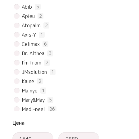
Abib
5
A'pieu
2
Atopalm
2
Axis-Y
1
Celimax
6
Dr. Althea
3
I’m from
2
JMsolution
1
Kaine
2
Ma:nyo
1
Mary&May
5
Medi-peel
26
Neogen
6
Цена
Purito
4
Pyunkang Yul
6