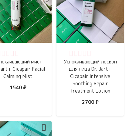
ценка
0
из 5
Оценка
0
из 5
покаивающий мист
Успокаивающий лосьон
Jart+ Cicapair Facial
для лица Dr. Jart+
Calming Mist
Cicapair Intensive
Soothing Repair
1540
₽
Treatment Lotion
2700
₽