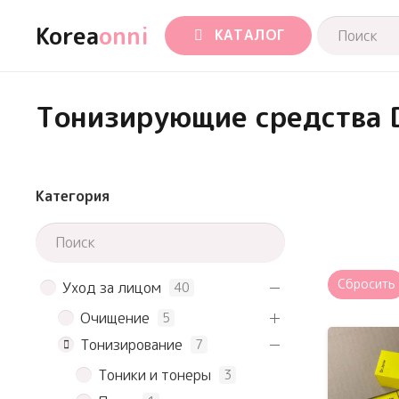
Korea
onni
КАТАЛОГ
Тонизирующие средства D
Категория
Сбросить
Уход за лицом
40
Очищение
5
Тонизирование
7
Тоники и тонеры
3