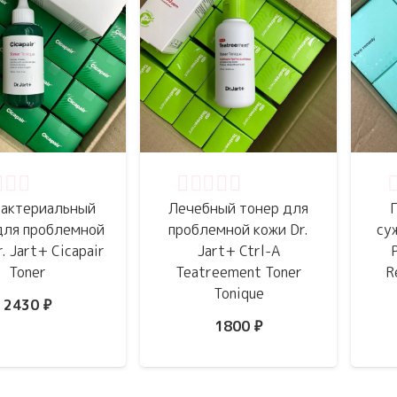
нка
0
из 5
Оценка
0
из 5
О
актериальный
Лечебный тонер для
для проблемной
проблемной кожи Dr.
су
. Jart+ Cicapair
Jart+ Ctrl-A
Toner
Teatreement Toner
R
Tonique
2430
₽
1800
₽