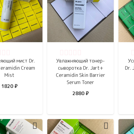
нка
0
из 5
Оценка
0
из 5
О
яющий мист Dr.
Увлажняющий тонер-
Ус
Ceramidin Cream
сыворотка Dr. Jart+
Dr. 
Mist
Ceramidin Skin Barrier
Serum Toner
1820
₽
2880
₽