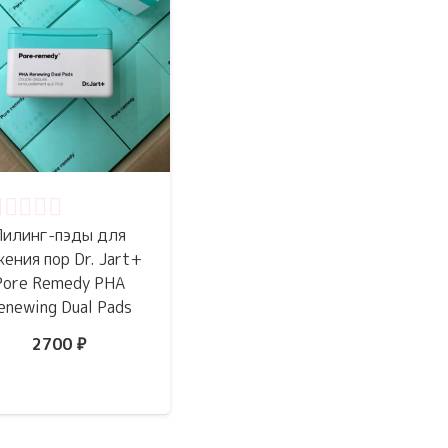
ценка
0
из 5
Пилинг-пэды для
жения пор Dr. Jart+
Pore Remedy PHA
enewing Dual Pads
2700
₽