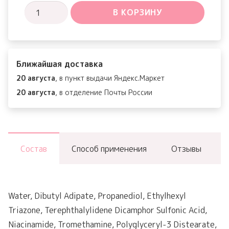
Количество
В КОРЗИНУ
товара
Collagen
Bouncing
Ближайшая доставка
Sunscreen
20 августа
, в пункт выдачи Яндекс.Маркет
SPF50+
20 августа
, в отделение Почты России
PA++++
Состав
Способ применения
Отзывы
Water, Dibutyl Adipate, Propanediol, Ethylhexyl
Triazone, Terephthalylidene Dicamphor Sulfonic Acid,
Niacinamide, Tromethamine, Polyglyceryl-3 Distearate,