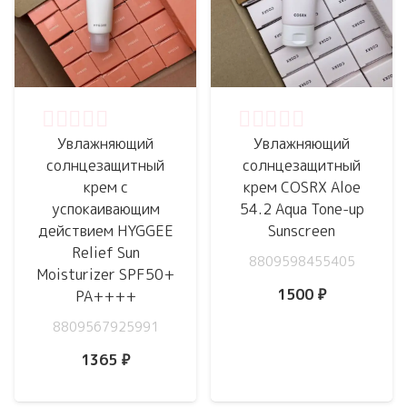
Оценка
0
из 5
Оценка
0
из 5
Увлажняющий
Увлажняющий
солнцезащитный
солнцезащитный
крем с
крем COSRX Aloe
успокаивающим
54.2 Aqua Tone-up
действием HYGGEE
Sunscreen
Relief Sun
8809598455405
Moisturizer SPF50+
1500
₽
PA++++
8809567925991
1365
₽