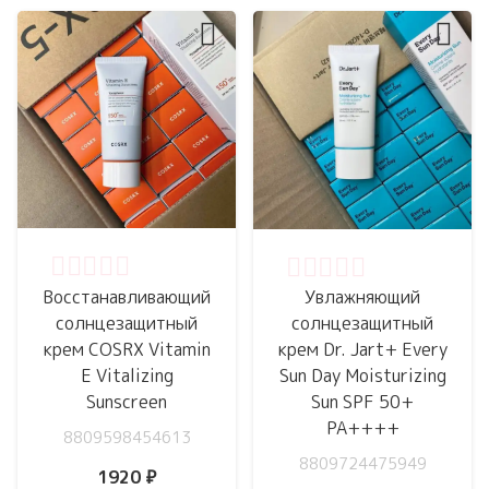
Оценка
0
из 5
Оценка
0
из 5
Восстанавливающий
Увлажняющий
солнцезащитный
солнцезащитный
крем COSRX Vitamin
крем Dr. Jart+ Every
E Vitalizing
Sun Day Moisturizing
Sunscreen
Sun SPF 50+
PA++++
8809598454613
8809724475949
1920
₽