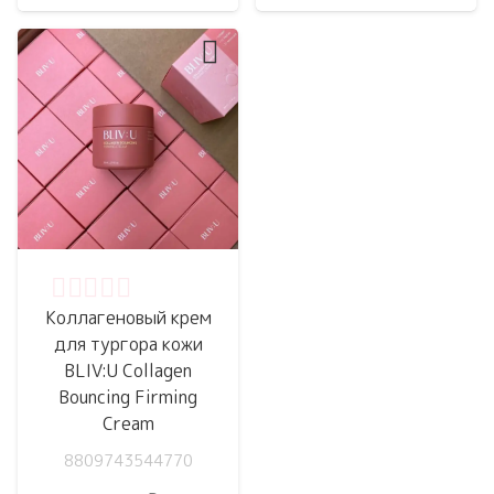
Оценка
0
из 5
Коллагеновый крем
для тургора кожи
BLIV:U Collagen
Bouncing Firming
Cream
8809743544770