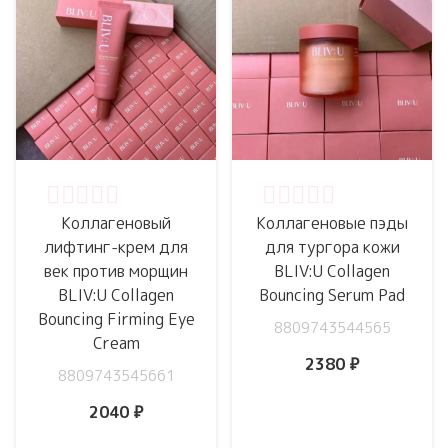
Оценка
0
из 5
Оценка
0
из 5
Коллагеновый
Коллагеновые пэды
лифтинг-крем для
для тургора кожи
век против морщин
BLIV:U Collagen
BLIV:U Collagen
Bouncing Serum Pad
Bouncing Firming Eye
8809743544565
Cream
2380
₽
8809743545661
2040
₽