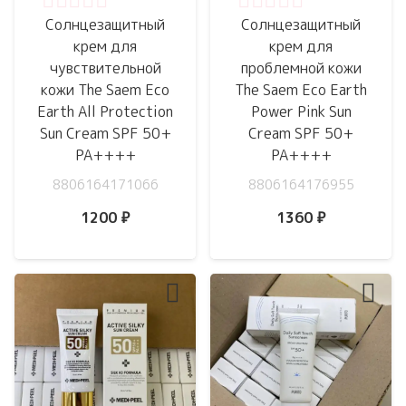
Оценка
0
из 5
Оценка
0
из 5
Солнцезащитный
Солнцезащитный
крем для
крем для
чувствительной
проблемной кожи
кожи The Saem Eco
The Saem Eco Earth
Earth All Protection
Power Pink Sun
Sun Cream SPF 50+
Cream SPF 50+
PA++++
PA++++
8806164171066
8806164176955
1200
₽
1360
₽