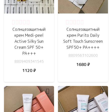
Оценка
0
из 5
Оценка
0
из 5
Солнцезащитный
Cолнцезащитный
крем Medi-peel
крем Purito Daily
Active Silky Sun
Soft Touch Sunscreen
Cream SPF 50+
SPF50+ PA++++
PA+++
8809563102600
8809409341545
1680
₽
1120
₽