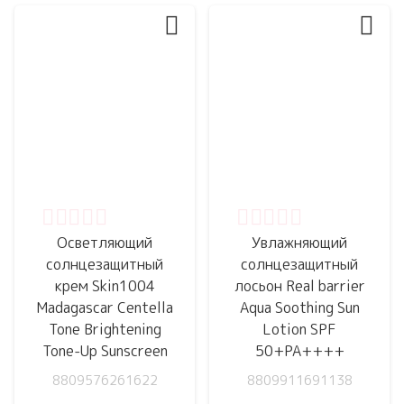
Оценка
0
из 5
Оценка
0
из 5
Осветляющий
Увлажняющий
cолнцезащитный
солнцезащитный
крем Skin1004
лосьон Real barrier
Madagascar Centella
Aqua Soothing Sun
Tone Brightening
Lotion SPF
Tone-Up Sunscreen
50+PA++++
8809576261622
8809911691138