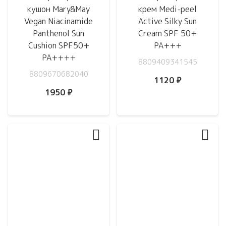
кушон Mary&May
крем Medi-peel
Vegan Niacinamide
Active Silky Sun
Panthenol Sun
Cream SPF 50+
Cushion SPF50+
PA+++
PA++++
8809409341545
8809670682040
1120
₽
1950
₽