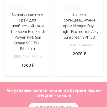
Оценка
0
из 5
Оценка
0
из 5
Солнцезащитный
Лёгкий
крем для
солнцезащитный
проблемной кожи
крем Neogen Day-
The Saem Eco Earth
Light Protection Airy
Power Pink Sun
Sunscreen SPF 50
Cream SPF 50+
8809653244982
PA++++
2070
₽
8806164176955
1360
₽
Актуальные скидки, акции и обзоры в нашем
telegram-канале