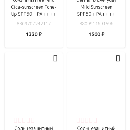
кожи innisfree Mild
Derma: B Everyday
Cica-sunscreen Tone-
Mild Sunscreen
Up SPF50+ PA++++
SPF50+ PA++++
8809707242117
8809911691596
1330
₽
1360
₽
Оценка
0
из 5
Оценка
0
из 5
Cолнцезащитный
Солнцезащитный