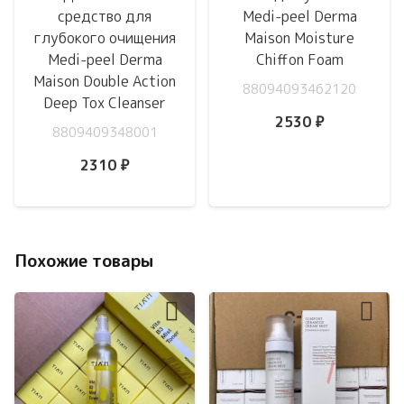
средство для
Medi-peel Derma
глубокого очищения
Maison Moisture
Medi-peel Derma
Chiffon Foam
Maison Double Action
88094093462120
Deep Tox Cleanser
2530
₽
8809409348001
2310
₽
Похожие товары