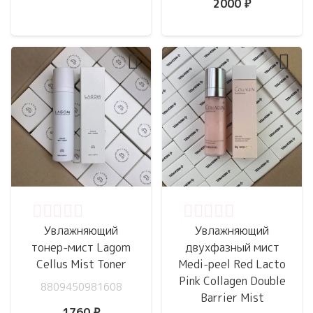
2000
₽
Оценка
0
из 5
Оценка
0
из 5
Увлажняющий
Увлажняющий
тонер-мист Lagom
двухфазный мист
Cellus Mist Toner
Medi-peel Red Lacto
Pink Collagen Double
8809450981608
Barrier Mist
1760
₽