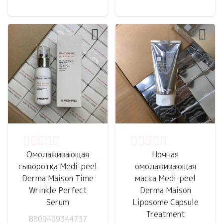
Оценка
0
из 5
Оценка
0
из 5
Омолаживающая
Ночная
сыворотка Medi-peel
омолаживающая
Derma Maison Time
маска Medi-peel
Wrinkle Perfect
Derma Maison
Serum
Liposome Capsule
Treatment
8809409344737