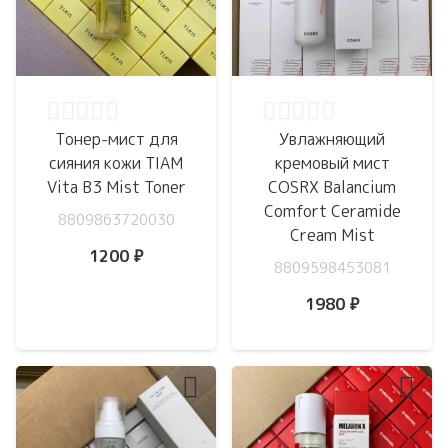
Оценка
0
из 5
Оценка
0
из 5
Тонер-мист для
Увлажняющий
сияния кожи TIAM
кремовый мист
Vita B3 Mist Toner
COSRX Balancium
Comfort Ceramide
8809863720030
Cream Mist
1200
₽
8809598453081
1980
₽