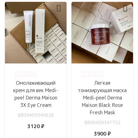
Оценка
0
из 5
Оценка
0
из 5
Омолаживающий
Легкая
крем для век Medi-
тонизирующая маска
peel Derma Maison
Medi-peel Derma
3X Eye Cream
Maison Black Rose
Fresh Mask
8809409345628
8809409347752
3120
₽
3900
₽