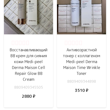
Оценка
0
из 5
Оценка
0
из 5
Восстанавливающий
Антивозрастной
ВВ крем для сияния
тонер с коллагеном
кожи Medi-peel
Medi-peel Derma
Derma Maison Cell
Maison Time Wrinkle
Repair Glow BB
Toner
Cream
8809409344898
8809409345505
3510
₽
2880
₽