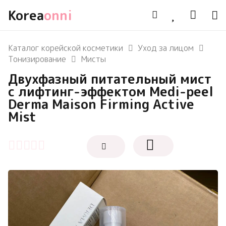
Korea
onni
Каталог корейской косметики
Уход за лицом
Тонизирование
Мисты
Двухфазный питательный мист
с лифтинг-эффектом Medi-peel
Derma Maison Firming Active
Mist
Оценка
0
из 5