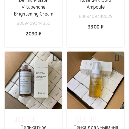
Derma Maison
Rose 24K Gold
Vitabenone
Ampoule
Brightening Cream
8809409348629
8809409344850
3300
₽
2090
₽
Оценка
0
из 5
Оценка
0
из 5
Деликатное
Пенка для умывания