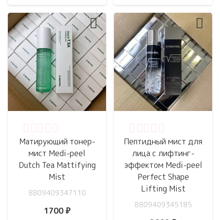
Оценка
0
из 5
Оценка
0
из 5
Матирующий тонер-
Пептидный мист для
мист Medi-peel
лица с лифтинг-
Dutch Tea Mattifying
эффектом Medi-peel
Mist
Perfect Shape
Lifting Mist
8809409347110
8809409345185
1700
₽