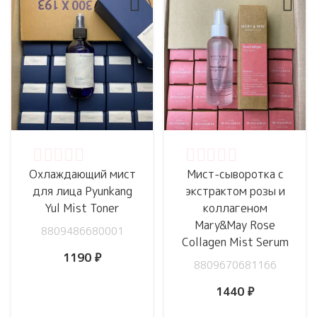
Оценка
0
из 5
Оценка
0
из 5
Охлаждающий мист
Мист-сыворотка с
для лица Pyunkang
экстрактом розы и
Yul Mist Toner
коллагеном
Mary&May Rose
8809486680001
Collagen Mist Serum
1190
₽
8809670681166
1440
₽