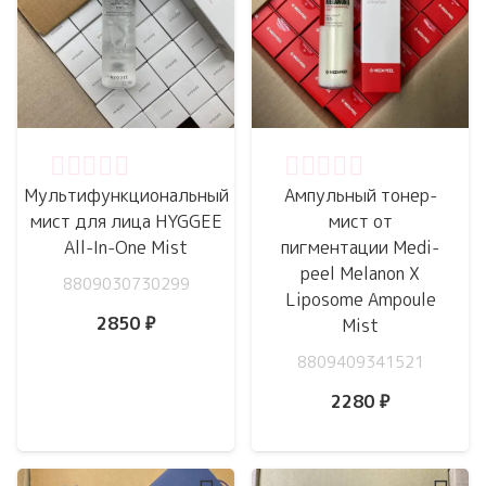
Оценка
0
из 5
Оценка
0
из 5
Мультифункциональный
Ампульный тонер-
мист для лица HYGGEE
мист от
All-In-One Mist
пигментации Medi-
peel Melanon X
8809030730299
Liposome Ampoule
2850
₽
Mist
8809409341521
2280
₽