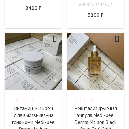
8809409344973
2400
₽
3200
₽
Оценка
0
из 5
Оценка
0
из 5
Витаминный крем
Ревитализирующая
для выравнивания
ампула Medi-peel
тона кожи Medi-peel
Derma Maison Black