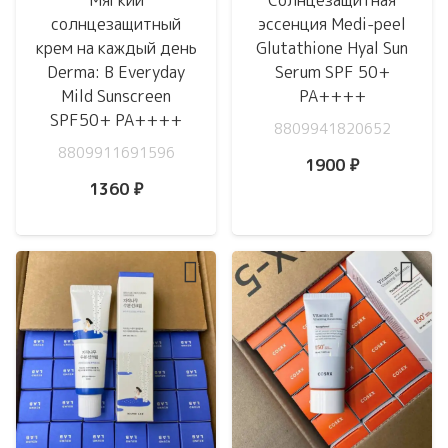
солнцезащитный
эссенция Medi-peel
крем на каждый день
Glutathione Hyal Sun
Derma: B Everyday
Serum SPF 50+
Mild Sunscreen
PA++++
SPF50+ PA++++
8809941820652
8809911691596
1900
₽
1360
₽