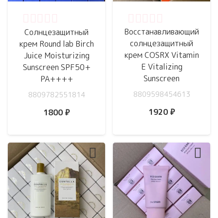
Оценка
0
из 5
Оценка
0
из 5
Восстанавливающий
Солнцезащитный
солнцезащитный
крем Round lab Birch
крем COSRX Vitamin
Juice Moisturizing
E Vitalizing
Sunscreen SPF50+
Sunscreen
PA++++
8809598454613
8809782551814
1920
₽
1800
₽