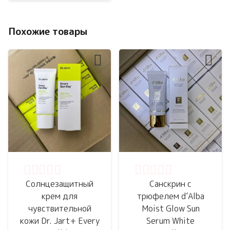
Похожие товары
Оценка
0
из 5
Оценка
0
из 5
Солнцезащитный
Санскрин с
крем для
трюфелем d’Alba
чувствительной
Moist Glow Sun
кожи Dr. Jart+ Every
Serum White