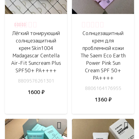
Оценка
5.00
из 5
Оценка
0
из 5
Лёгкий тонирующий
Солнцезащитный
солнцезащитный
крем для
крем Skin1004
проблемной кожи
Madagascar Centella
The Saem Eco Earth
Air-Fit Suncream Plus
Power Pink Sun
SPF50+ PA++++
Cream SPF 50+
PA++++
8809576261301
8806164176955
1600
₽
1360
₽