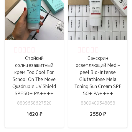
Оценка
0
из 5
Оценка
0
из 5
Стойкий
Санскрин
солнцезащитный
осветляющий Medi-
крем Too Cool For
peel Bio-Intense
School On The Move
Glutathione Mela
Quadruple UV Shield
Toning Sun Cream SPF
SPF50+ PA++++
50+ PA++++
8809658627520
8809409348858
1620
₽
2550
₽