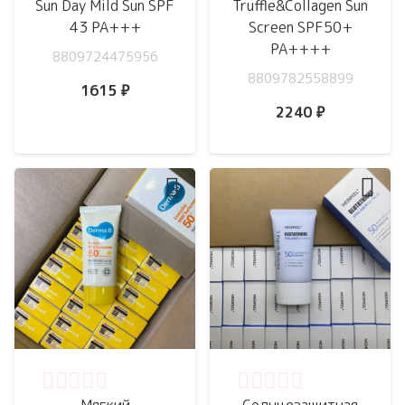
Sun Day Mild Sun SPF
Truffle&Collagen Sun
43 PA+++
Screen SPF50+
PA++++
8809724475956
8809782558899
1615
₽
2240
₽
Оценка
0
из 5
Оценка
0
из 5
Мягкий
Солнцезащитная