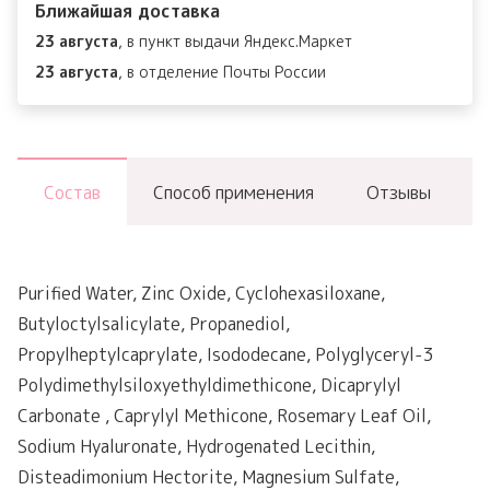
Ближайшая доставка
Watery
23 августа
, в пункт выдачи Яндекс.Маркет
Sun
23 августа
, в отделение Почты России
Cream
SPF50+PA++++
Состав
Способ применения
Отзывы
Purified Water, Zinc Oxide, Cyclohexasiloxane,
Butyloctylsalicylate, Propanediol,
Propylheptylcaprylate, Isododecane, Polyglyceryl-3
Polydimethylsiloxyethyldimethicone, Dicaprylyl
Carbonate , Caprylyl Methicone, Rosemary Leaf Oil,
Sodium Hyaluronate, Hydrogenated Lecithin,
Disteadimonium Hectorite, Magnesium Sulfate,