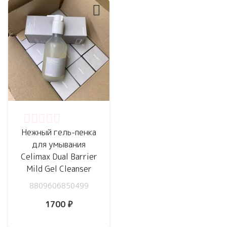
Оценка
0
из 5
Нежный гель-пенка
для умывания
Celimax Dual Barrier
Mild Gel Cleanser
8809606850499
1700
₽