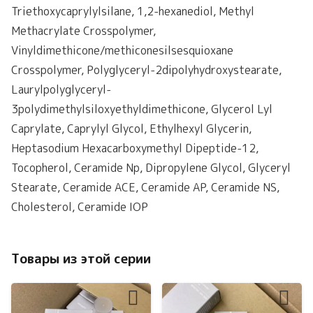
Triethoxycaprylylsilane, 1,2-hexanediol, Methyl
Methacrylate Crosspolymer,
Vinyldimethicone/methiconesilsesquioxane
Crosspolymer, Polyglyceryl-2dipolyhydroxystearate,
Laurylpolyglyceryl-
3polydimethylsiloxyethyldimethicone, Glycerol Lyl
Caprylate, Caprylyl Glycol, Ethylhexyl Glycerin,
Heptasodium Hexacarboxymethyl Dipeptide-12,
Tocopherol, Ceramide Np, Dipropylene Glycol, Glyceryl
Stearate, Ceramide ACE, Ceramide AP, Ceramide NS,
Cholesterol, Ceramide IOP
Товары из этой серии