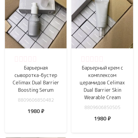
Оценка
0
из 5
Оценка
0
из 5
Барьерная
Барьерный крем с
сыворотка-бустер
комплексом
Celimax Dual Barrier
церамидов Celimax
Boosting Serum
Dual Barrier Skin
Wearable Cream
8809606850482
8809606850505
1980
₽
1980
₽