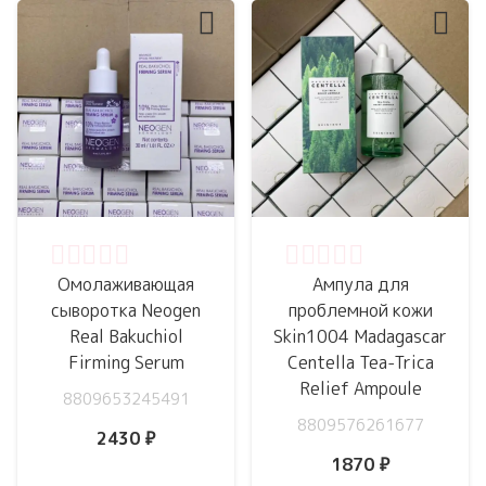
Оценка
0
из 5
Оценка
0
из 5
Омолаживающая
Ампула для
сыворотка Neogen
проблемной кожи
Real Bakuchiol
Skin1004 Madagascar
Firming Serum
Centella Tea-Trica
Relief Ampoule
8809653245491
8809576261677
2430
₽
1870
₽