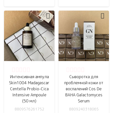
Оценка
0
из 5
Оценка
0
из 5
Интенсивная ампула
Сыворотка для
Skin1004 Madagascar
проблемной кожи от
Centella Probio-Cica
воспалений Cos De
Intensive Ampoule
BAHA Galactomyces
(50 мл)
Serum
8809576261752
8809240318065