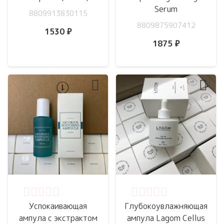
Serum
8809913830115
8809875907412
1530
₽
1875
₽
Оценка
0
из 5
Оценка
0
из 5
Успокаивающая
Глубокоувлажняющая
ампула с экстрактом
ампула Lagom Cellus