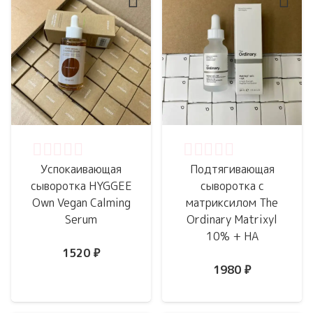
Оценка
0
из 5
Оценка
0
из 5
Успокаивающая
Подтягивающая
сыворотка HYGGEE
сыворотка с
Own Vegan Calming
матриксилом The
Serum
Ordinary Matrixyl
10% + HA
1520
₽
1980
₽