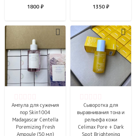
1800
₽
1350
₽
Оценка
0
из 5
Оценка
0
из 5
Ампула для сужения
Сыворотка для
пор Skin1004
выравнивания тона и
Madagascar Centella
рельефа кожи
Poremizing Fresh
Celimax Pore + Dark
Ampoule (50 мл)
Spot Brightening