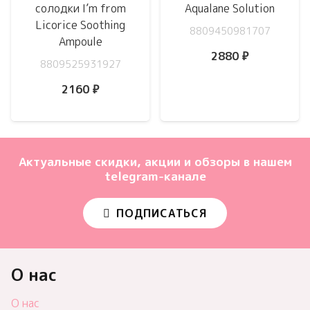
солодки I’m from
Aqualane Solution
Licorice Soothing
8809450981707
Ampoule
2880
₽
8809525931927
2160
₽
Актуальные скидки, акции и обзоры в нашем
telegram-канале
ПОДПИСАТЬСЯ
О нас
О нас