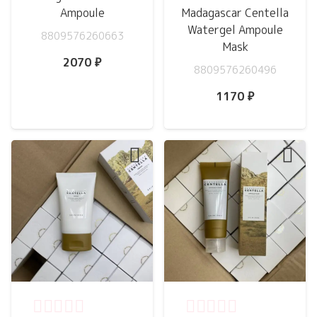
Ampoule
Madagascar Centella
Watergel Ampoule
8809576260663
Mask
2070
₽
8809576260496
1170
₽
Оценка
0
из 5
Оценка
0
из 5