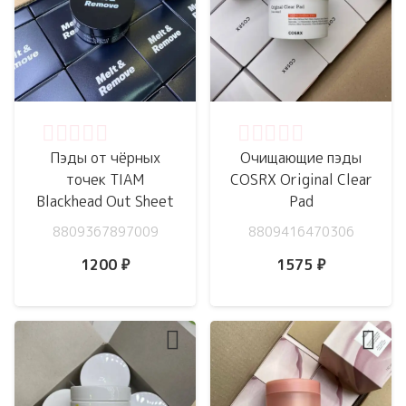
Оценка
0
из 5
Оценка
0
из 5
Пэды от чёрных
Очищающие пэды
точек TIAM
COSRX Original Clear
Blackhead Out Sheet
Pad
8809367897009
8809416470306
1200
₽
1575
₽