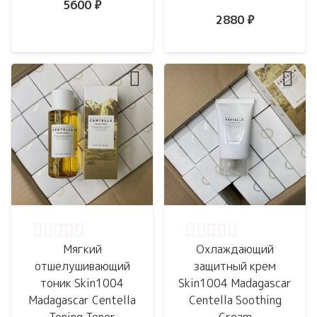
5600
₽
2880
₽
Оценка
0
из 5
Оценка
0
из 5
Мягкий
Охлаждающий
отшелушивающий
защитный крем
тоник Skin1004
Skin1004 Madagascar
Madagascar Centella
Centella Soothing