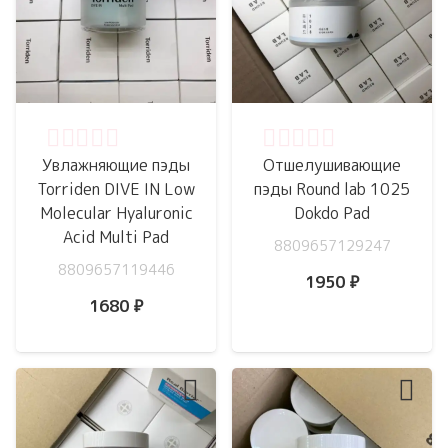
Оценка
0
из 5
Оценка
0
из 5
Увлажняющие пэды
Отшелушивающие
Torriden DIVE IN Low
пэды Round lab 1025
Molecular Hyaluronic
Dokdo Pad
Acid Multi Pad
8809657129247
8809657119446
1950
₽
1680
₽