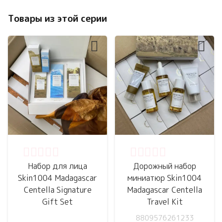
Товары из этой серии
Оценка
0
из 5
Оценка
0
из 5
Набор для лица
Дорожный набор
Skin1004 Madagascar
миниатюр Skin1004
Centella Signature
Madagascar Centella
Gift Set
Travel Kit
8809576261233