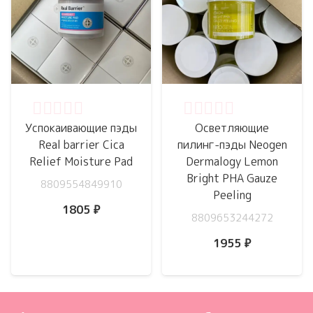
Оценка
0
из 5
Оценка
0
из 5
Успокаивающие пэды
Осветляющие
Real barrier Cica
пилинг-пэды Neogen
Relief Moisture Pad
Dermalogy Lemon
Bright PHA Gauze
8809554849910
Peeling
1805
₽
8809653244272
1955
₽