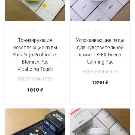
Оценка
0
из 5
Оценка
0
из 5
Тонизирующие
Успокаивающие пэды
осветляющие пэды
для чувствительной
Abib Yuja Probiotics
кожи COSRX Green
Blemish Pad
Calming Pad
Vitalizing Touch
8809598450479
8809750461329
1890
₽
1610
₽