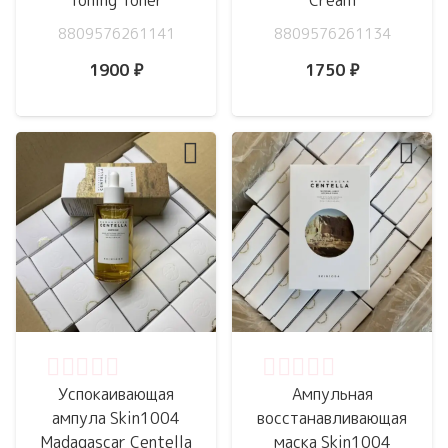
Toning Toner
Cream
8809576261141
8809576261134
1900
₽
1750
₽
Оценка
0
из 5
Оценка
0
из 5
Успокаивающая
Ампульная
ампула Skin1004
восстанавливающая
Madagascar Centella
маска Skin1004