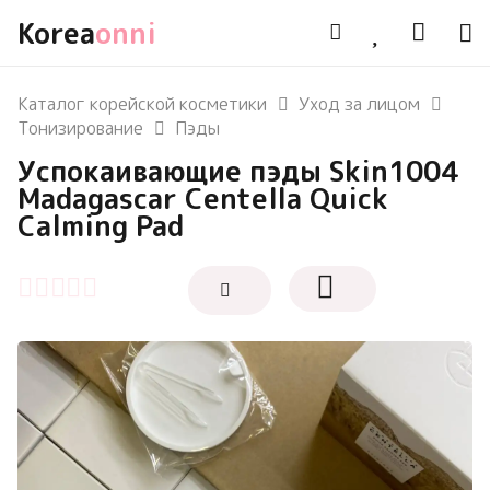
Korea
onni
Каталог корейской косметики
Уход за лицом
Тонизирование
Пэды
Успокаивающие пэды Skin1004
Madagascar Centella Quick
Calming Pad
Оценка
0
из 5