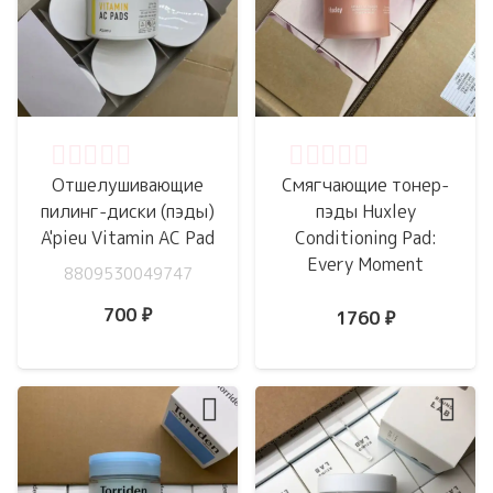
Оценка
0
из 5
Оценка
0
из 5
Отшелушивающие
Смягчающие тонер-
пилинг-диски (пэды)
пэды Huxley
A'pieu Vitamin AC Pad
Conditioning Pad:
Every Moment
8809530049747
700
₽
1760
₽