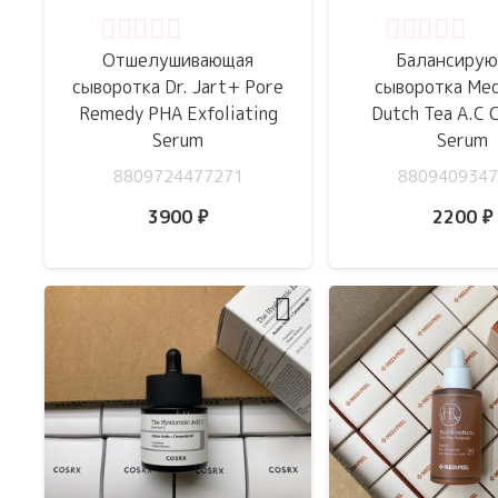
Оценка
0
из 5
Оценка
0
из 
Отшелушивающая
Балансиру
сыворотка Dr. Jart+ Pore
сыворотка Med
Remedy PHA Exfoliating
Dutch Tea A.C 
Serum
Serum
8809724477271
8809409347
3900
₽
2200
₽