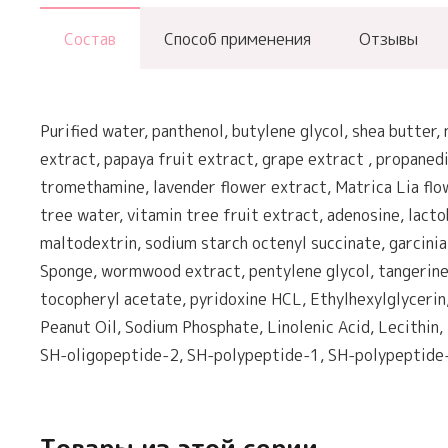
Состав
Способ применения
Отзывы
Purified water, panthenol, butylene glycol, shea butter
extract, papaya fruit extract, grape extract , propanedio
tromethamine, lavender flower extract, Matrica Lia flow
tree water, vitamin tree fruit extract, adenosine, lact
maltodextrin, sodium starch octenyl succinate, garcinia
Sponge, wormwood extract, pentylene glycol, tangerine 
tocopheryl acetate, pyridoxine HCL, Ethylhexylglycerin,
Peanut Oil, Sodium Phosphate, Linolenic Acid, Lecithin,
SH-oligopeptide-2, SH-polypeptide-1, SH-polypeptide-10,