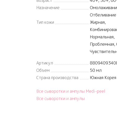
Возраст
40+, 50+, 60
Назначение
Омолаживани
Отбеливание
Тип кожи
Жирная,
Комбинирован
Нормальная,
Проблемная, 
Чувствитель
Артикул
8809409340
Объем
50 мл
Страна производства
Южная Корея
Все сыворотки и ампулы Medi-peel
Все сыворотки и ампулы