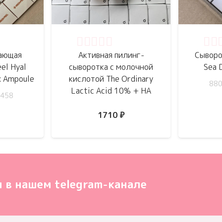
5
Оценка
0
из 5
Оце
ающая
Активная пилинг-
Сыворо
el Hyal
сыворотка с молочной
Sea 
x Ampoule
кислотой The Ordinary
88
Lactic Acid 10% + HA
458
1710
₽
 в нашем telegram-канале