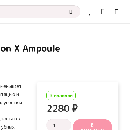
on X Ampoule
меньшает
нтацию и
В наличии
пругость и
2280
₽
едостаток
Количество
В
огубных