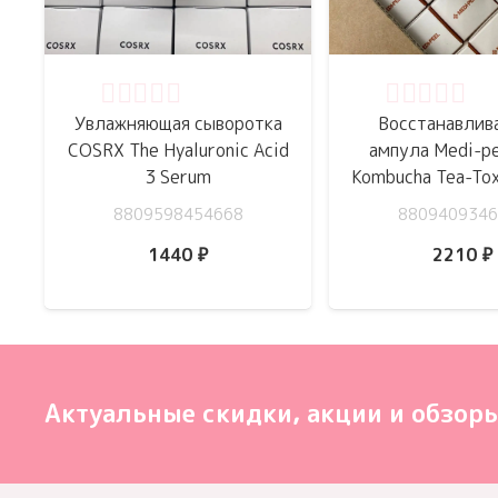
Оценка
0
из 5
Оценка
0
из 
Увлажняющая сыворотка
Восстанавлив
COSRX The Hyaluronic Acid
ампула Medi-pe
3 Serum
Kombucha Tea-To
8809598454668
8809409346
1440
₽
2210
₽
Актуальные скидки, акции и обзоры