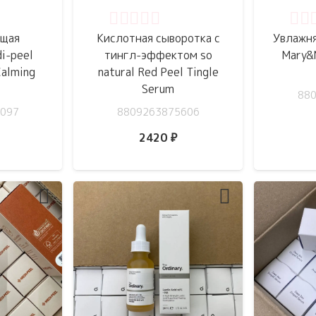
5
Оценка
0
из 5
Оце
ющая
Кислотная сыворотка с
Увлажн
i-peel
тингл-эффектом so
Mary&M
Calming
natural Red Peel Tingle
Serum
88
097
8809263875606
2420
₽