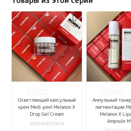
Товары из этой серии
Оценка
0
из 5
Оценка
0
из 
Осветляющий капсульный
Ампульный тонер
крем Medi-peel Melanon X
пигментации Me
Drop Gel Cream
Melanon X Li
Ampoule M
8809409342634
8809409341