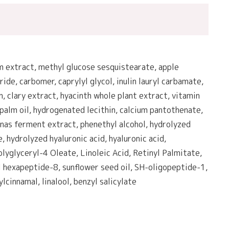
um extract, methyl glucose sesquistearate, apple
ride, carbomer, caprylyl glycol, inulin lauryl carbamate,
, clary extract, hyacinth whole plant extract, vitamin
palm oil, hydrogenated lecithin, calcium pantothenate,
onas ferment extract, phenethyl alcohol, hydrolyzed
hydrolyzed hyaluronic acid, hyaluronic acid,
lyglyceryl-4 Oleate, Linoleic Acid, Retinyl Palmitate,
yl hexapeptide-8, sunflower seed oil, SH-oligopeptide-1,
cinnamal, linalool, benzyl salicylate