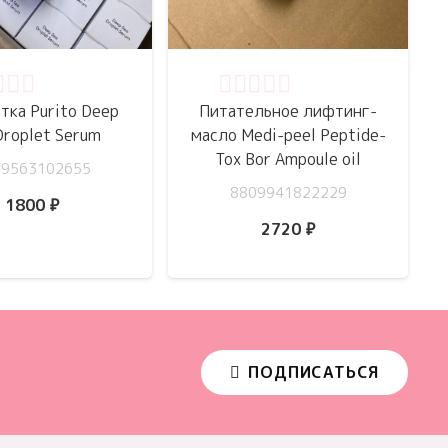
нка
0
из 5
Оценка
0
из 5
тка Purito Deep
Питательное лифтинг-
Droplet Serum
масло Medi-peel Peptide-
Tox Bor Ampoule oil
09563102655
8809941822229
1800
₽
2720
₽
ПОДПИСАТЬСЯ