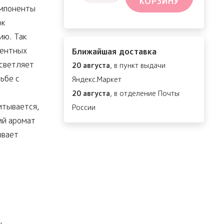
КОРЗИНУ
товара
омпоненты
Melanon
ок
X
ию. Так
Ampoule
ментных
Ближайшая доставка
осветляет
20 августа
, в пункт выдачи
ьбе с
Яндекс.Маркет
20 августа
, в отделение Почты
итывается,
России
ий аромат
ывает