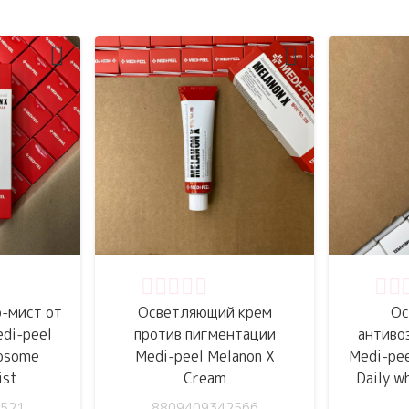
5
Оценка
0
из 5
Оце
-мист от
Осветляющий крем
Ос
di-peel
против пигментации
антиво
posome
Medi-peel Melanon X
Medi-pee
ist
Cream
Daily w
521
8809409342566