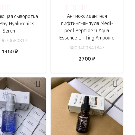
Оценка
0
из 5
нка
0
из 5
Антиоксидантная
яющая сыворотка
лифтинг-ампула Medi-
ay Hyaluronics
peel Peptide 9 Aqua
Serum
Essence Lifting Ampoule
09670680817
8809409341347
1360
₽
2700
₽