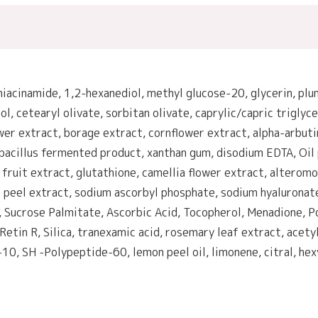
, niacinamide, 1,2-hexanediol, methyl glucose-20, glycerin, pl
l, cetearyl olivate, sorbitan olivate, caprylic/capric triglyce
er extract, borage extract, cornflower extract, alpha-arbutin
obacillus fermented product, xanthan gum, disodium EDTA, Oil 
 fruit extract, glutathione, camellia flower extract, alterom
peel extract, sodium ascorbyl phosphate, sodium hyaluronate, 
 Sucrose Palmitate, Ascorbic Acid, Tocopherol, Menadione, Po
 Retin R, Silica, tranexamic acid, rosemary leaf extract, acet
 SH -Polypeptide-60, lemon peel oil, limonene, citral, hexyl