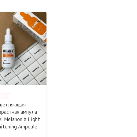
нка
0
из 5
ветляющая
зрастная ампула
l Melanon X Light
hitening Ampoule