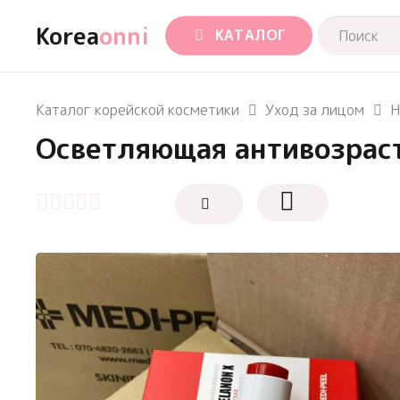
Korea
onni
КАТАЛОГ
Каталог корейской косметики
Уход за лицом
Н
Осветляющая антивозраст
Оценка
0
из 5