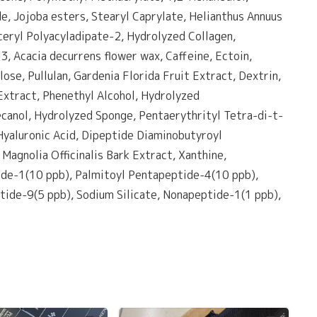
e, Jojoba esters, Stearyl Caprylate, Helianthus Annuus
eryl Polyacyladipate-2, Hydrolyzed Collagen,
, Acacia decurrens flower wax, Caffeine, Ectoin,
e, Pullulan, Gardenia Florida Fruit Extract, Dextrin,
xtract, Phenethyl Alcohol, Hydrolyzed
ecanol, Hydrolyzed Sponge, Pentaerythrityl Tetra-di-t-
Hyaluronic Acid, Dipeptide Diaminobutyroyl
Magnolia Officinalis Bark Extract, Xanthine,
ide-1(10 ppb), Palmitoyl Pentapeptide-4(10 ppb),
tide-9(5 ppb), Sodium Silicate, Nonapeptide-1(1 ppb),