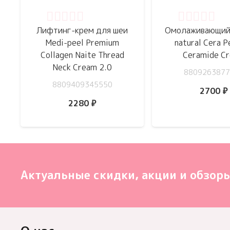
Оценка
0
из 5
Оценка
0
из 
Лифтинг-крем для шеи
Омолаживающий 
Medi-peel Premium
natural Cera P
Collagen Naite Thread
Ceramide C
Neck Cream 2.0
8809263877
8809409345550
2700
₽
2280
₽
Актуальные скидки, акции и обзоры