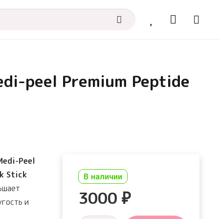
di-peel Premium Peptide
Medi-Peel
k Stick
В наличии
ьшает
3000
₽
угость и