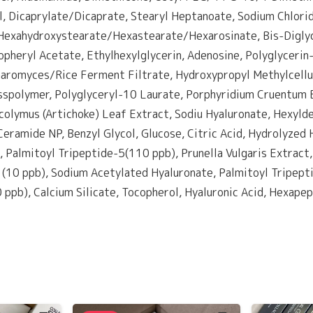
l, Dicaprylate/Dicaprate, Stearyl Heptanoate, Sodium Chlorid
 Hexahydroxystearate/Hexastearate/Hexarosinate, Bis-Diglyc
pheryl Acetate, Ethylhexylglycerin, Adenosine, Polyglycerin-3
romyces/Rice Ferment Filtrate, Hydroxypropyl Methylcellulos
sspolymer, Polyglyceryl-10 Laurate, Porphyridium Cruentum E
colymus (Artichoke) Leaf Extract, Sodiu Hyaluronate, Hexyld
ramide NP, Benzyl Glycol, Glucose, Citric Acid, Hydrolyzed 
, Palmitoyl Tripeptide-5(110 ppb), Prunella Vulgaris Extract, 
(10 ppb), Sodium Acetylated Hyaluronate, Palmitoyl Tripept
pb), Calcium Silicate, Tocopherol, Hyaluronic Acid, Hexapep