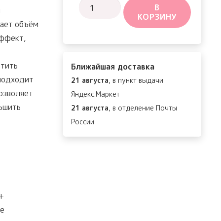
Количество
В
и
КОРЗИНУ
товара
шает объём
Premium
эффект,
Peptide
Naite
ртить
Ближайшая доставка
1000
подходит
21 августа
, в пункт выдачи
Shot
позволяет
Яндекс.Маркет
Neck
ьшить
21 августа
, в отделение Почты
Stick
России
+
е