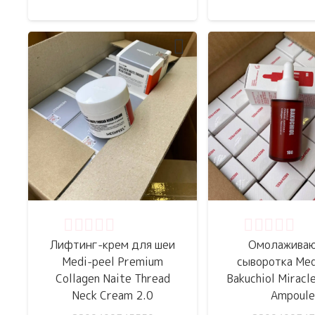
Оценка
0
из 5
Оценка
0
из 
Лифтинг-крем для шеи
Омолажива
Medi-peel Premium
сыворотка Med
Collagen Naite Thread
Bakuchiol Miracl
Neck Cream 2.0
Ampoule