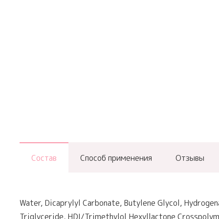
Состав
Способ применения
Отзывы
Water, Dicaprylyl Carbonate, Butylene Glycol, Hydrogen
Triglyceride, HDI/Trimethylol Hexyllactone Crosspoly