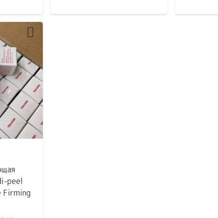
цена
цена:
составляла
2000 ₽.
2160 ₽.
5
ющая
i-peel
e Firming