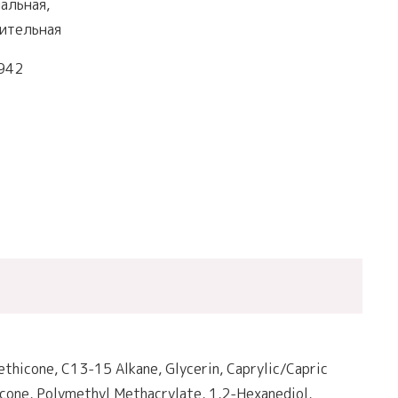
альная,
вительная
942
ethicone, C13-15 Alkane, Glycerin, Caprylic/Capric
cone, Polymethyl Methacrylate, 1,2-Hexanediol,