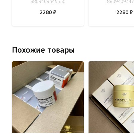
8809409345550
8809409347
2280
₽
2280
₽
Похожие товары