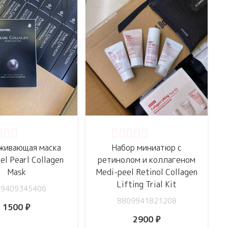
Оценка
0
из 5
нка
0
из 5
Набор миниатюр с
живающая маска
ретинолом и коллагеном
el Pearl Collagen
Medi-peel Retinol Collagen
Mask
Lifting Trial Kit
09409345406
8809941821208
1500
₽
2900
₽