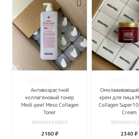
Оценка
0
из 5
Оценка
0
из 
Антивозрастной
Омолаживающий
коллагеновый тонер
крем для лица M
Medi-peel Meso Collagen
Collagen Super10
Toner
Cream
8809409348803
8809409342
2160
₽
2340
₽