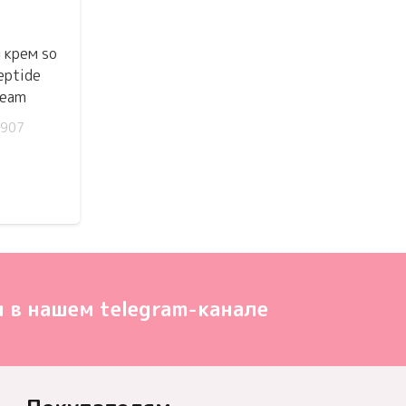
5
крем so
eptide
ream
907
 в нашем telegram-канале