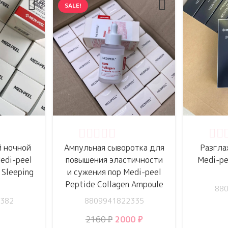
SALE!
5
Оценка
0
из 5
Оце
 ночной
Ампульная сыворотка для
Разгла
edi-peel
повышения эластичности
Medi-pe
 Sleeping
и сужения пор Medi-peel
Peptide Collagen Ampoule
88
382
8809941822335
Первоначальная
Текущая
2160
₽
2000
₽