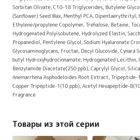
Sorbitan Olivate, C10-18 Triglycerides, Butylene Glyco
(Sunflower) Seed Wax, Menthyl PCA, Dipentaerythrityl,
Ethylene/propylene Copolymer, Trehalose, Betaine, Toco
Hydrogenated Polyisobutene, Hydrolyzed Elastin, Saccha
Propanediol, Pentylene Glycol, Sodium Hyaluronate Cro
Glycosaminoglycans, Fructan, Decyl Glucoside, Cynara S
butyl Hydroxyhydrocinnamate, Hydrogenated Lecithin, Ce
Benzylamide Diacetate(250 ppb), Caprylyl Glycol, Silica
Anemarrhena Asphodeloides Root Extract, Tripeptide-1
Copper Tripeptide-1(10 ppb), Acetyl Hexapeptide-8(10 p
Fragrance
Товары из этой серии