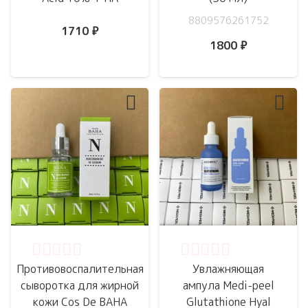
8809576261752
1710
₽
1800
₽
Оценка
0
из 5
Оценка
0
из 5
Противовоспалительная
Увлажняющая
сыворотка для жирной
ампула Medi-peel
кожи Cos De BAHA
Glutathione Hyal