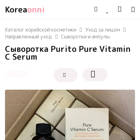
Korea
onni
Каталог корейской косметики
Уход за лицом
Направленный уход
Сыворотки и ампулы
Сыворотка Purito Pure Vitamin
C Serum
Оценка
0
из 5