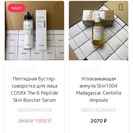
SALE!
Оценка
0
из 5
Оценка
0
из 5
Пептидная бустер-
Успокаивающая
сыворотка для лица
ампула Skin1004
COSRX The 6 Peptide
Madagascar Centella
Skin Booster Serum
Ampoule
8809598455658
8809576260663
Первоначальная
Текущая
2600
₽
1800
₽
2070
₽
цена
цена: