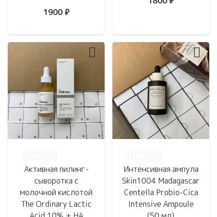
1800
₽
1900
₽
Оценка
0
из 5
Оценка
0
из 5
Активная пилинг-
Интенсивная ампула
сыворотка с
Skin1004 Madagascar
молочной кислотой
Centella Probio-Cica
The Ordinary Lactic
Intensive Ampoule
Acid 10% + HA
(50 мл)