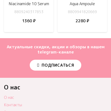
Niacinamide 10 Serum
Aqua Ampoule
8809240317853
8809941820669
1360
₽
2280
₽
Актуальные скидки, акции и обзоры в нашем
telegram-канале
ПОДПИСАТЬСЯ
О нас
О нас
Контакты