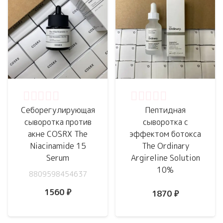
Оценка
0
из 5
Оценка
0
из 5
Себорегулирующая
Пептидная
сыворотка против
сыворотка с
акне COSRX The
эффектом ботокса
Niacinamide 15
The Ordinary
Serum
Argireline Solution
10%
8809598454637
1560
₽
1870
₽