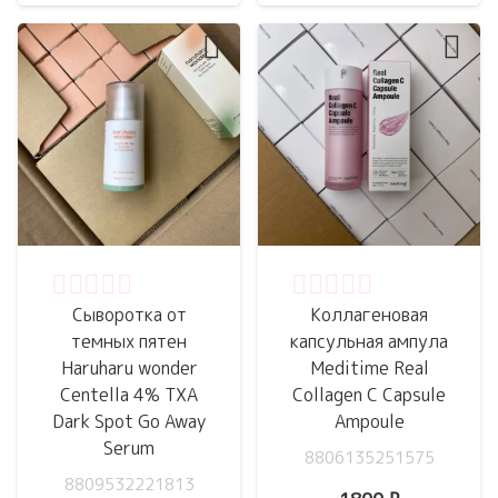
составляла
1800 ₽.
2600 ₽.
Оценка
0
из 5
Оценка
0
из 5
Сыворотка от
Коллагеновая
темных пятен
капсульная ампула
Haruharu wonder
Meditime Real
Centella 4% TXA
Collagen C Capsule
Dark Spot Go Away
Ampoule
Serum
8806135251575
8809532221813