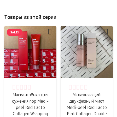
Товары из этой серии
SALE!
Оценка
0
из 5
Оценка
0
из 5
Маска-плёнка для
Увлажняющий
сужения пор Medi-
двухфазный мист
peel Red Lacto
Medi-peel Red Lacto
Collagen Wrapping
Pink Collagen Double