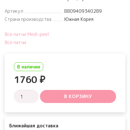
Артикул
8809409340289
Страна производства
Южная Корея
Все патчи Medi-peel
Все патчи
В наличии
1760
₽
Количество
В КОРЗИНУ
товара
Red
Lacto
Ближайшая доставка
Collagen