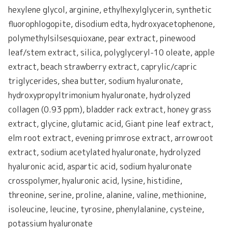
hexylene glycol, arginine, ethylhexylglycerin, synthetic
fluorophlogopite, disodium edta, hydroxyacetophenone,
polymethylsilsesquioxane, pear extract, pinewood
leaf/stem extract, silica, polyglyceryl-10 oleate, apple
extract, beach strawberry extract, caprylic/capric
triglycerides, shea butter, sodium hyaluronate,
hydroxypropyltrimonium hyaluronate, hydrolyzed
collagen (0.93 ppm), bladder rack extract, honey grass
extract, glycine, glutamic acid, Giant pine leaf extract,
elm root extract, evening primrose extract, arrowroot
extract, sodium acetylated hyaluronate, hydrolyzed
hyaluronic acid, aspartic acid, sodium hyaluronate
crosspolymer, hyaluronic acid, lysine, histidine,
threonine, serine, proline, alanine, valine, methionine,
isoleucine, leucine, tyrosine, phenylalanine, cysteine,
potassium hyaluronate