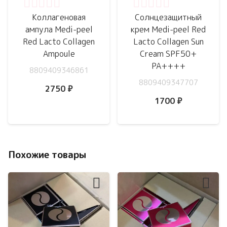
Оценка
0
из 5
Оценка
0
из 5
Коллагеновая
Солнцезащитный
ампула Medi-peel
крем Medi-peel Red
Red Lacto Collagen
Lacto Collagen Sun
Ampoule
Cream SPF50+
PA++++
8809409346861
8809409347707
2750
₽
1700
₽
Похожие товары