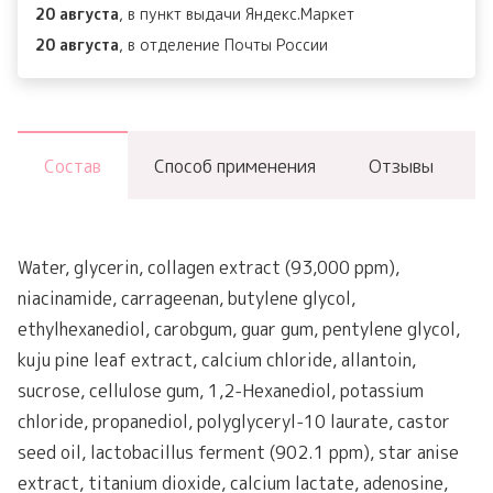
20 августа
, в пункт выдачи Яндекс.Маркет
Eye
20 августа
, в отделение Почты России
Patch
Состав
Способ применения
Отзывы
Water, glycerin, collagen extract (93,000 ppm),
niacinamide, carrageenan, butylene glycol,
ethylhexanediol, carobgum, guar gum, pentylene glycol,
kuju pine leaf extract, calcium chloride, allantoin,
sucrose, cellulose gum, 1,2-Hexanediol, potassium
chloride, propanediol, polyglyceryl-10 laurate, castor
seed oil, lactobacillus ferment (902.1 ppm), star anise
extract, titanium dioxide, calcium lactate, adenosine,