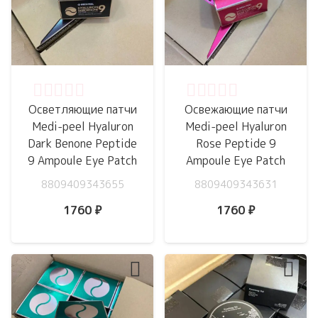
Оценка
0
из 5
Оценка
0
из 5
Осветляющие патчи
Освежающие патчи
Medi-peel Hyaluron
Medi-peel Hyaluron
Dark Benone Peptide
Rose Peptide 9
9 Ampoule Eye Patch
Ampoule Eye Patch
8809409343655
8809409343631
1760
₽
1760
₽