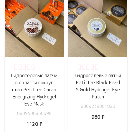
Оценка
0
из 5
Оценка
0
из 5
Гидрогелевые патчи
Гидрогелевые патчи
в области вокруг
Petitfee Black Pearl
глаз Petitfee Cacao
& Gold Hydrogel Eye
Energizing Hydrogel
Patch
Eye Mask
8809239801820
8809508850696
960
₽
1120
₽