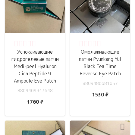
Оценка
0
из 5
Оценка
0
из 5
Успокаивающие
Омолаживающие
гидрогелевые патчи
патчи Pyunkang Yul
Medi-peel Hyaluron
Black Tea Time
Cica Peptide 9
Reverse Eye Patch
Ampoule Eye Patch
8809486681657
8809409343648
1530
₽
1760
₽