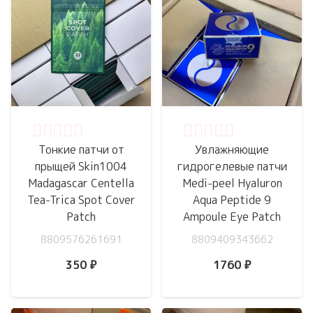
Оценка
0
из 5
Оценка
0
из 5
Тонкие патчи от
Увлажняющие
прыщей Skin1004
гидрогелевые патчи
Madagascar Centella
Medi-peel Hyaluron
Tea-Trica Spot Cover
Aqua Peptide 9
Patch
Ampoule Eye Patch
8809576261691
8809409343662
350
₽
1760
₽