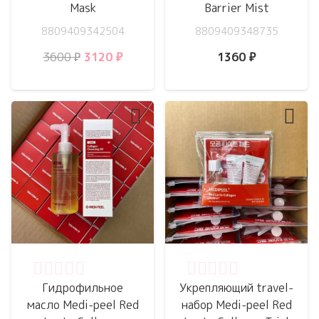
Mask
Barrier Mist
8809409342504
8809409348735
Первоначальная
Текущая
3600
₽
3120
₽
1360
₽
цена
цена:
составляла
3120 ₽.
3600 ₽.
Оценка
0
из 5
Оценка
0
из 5
Гидрофильное
Укрепляющий travel-
масло Medi-peel Red
набор Medi-peel Red