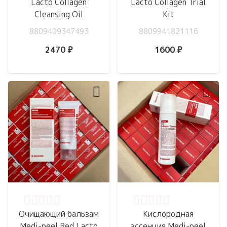
Lacto Collagen
Lacto Collagen Trial
Cleansing Oil
Kit
8809409347493
8809941821116
2470
₽
1600
₽
Оценка
0
из 5
Оценка
0
из 5
Очищающий бальзам
Кислородная
Medi-peel Red Lacto
эссенция Medi-peel