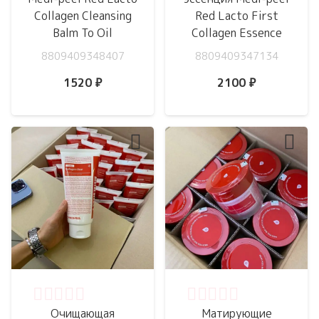
Collagen Cleansing
Red Lacto First
Balm To Oil
Collagen Essence
8809409348407
8809409347134
1520
₽
2100
₽
Оценка
0
из 5
Оценка
0
из 5
Очищающая
Матирующие