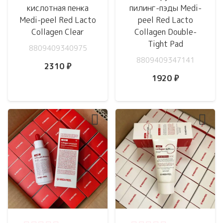
кислотная пенка
пилинг-пэды Medi-
Medi-peel Red Lacto
peel Red Lacto
Collagen Clear
Collagen Double-
Tight Pad
8809409340975
8809409347141
2310
₽
1920
₽