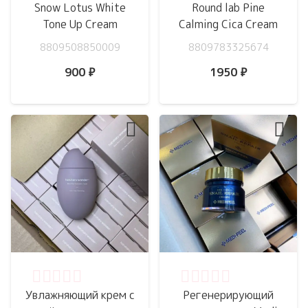
Snow Lotus White
Round lab Pine
Tone Up Cream
Calming Cica Cream
8809508850009
8809783325674
900
₽
1950
₽
Оценка
0
из 5
Оценка
0
из 5
Увлажняющий крем с
Регенерирующий