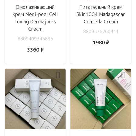
Оценка
0
из 5
Оценка
0
из 5
Омолаживающий
Питательный крем
крем Medi-peel Cell
Skin1004 Madagascar
Toxing Dermajours
Centella Cream
Cream
8809576260441
8809409345895
1980
₽
3360
₽