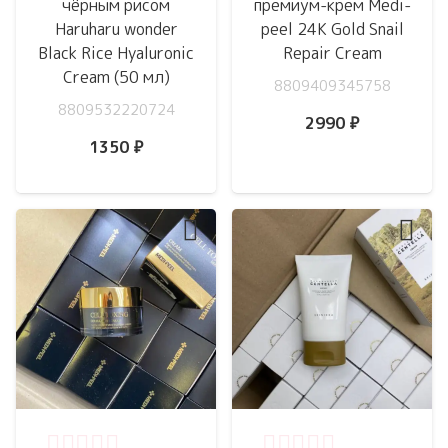
чёрным рисом
премиум-крем Medi-
Haruharu wonder
peel 24K Gold Snail
Black Rice Hyaluronic
Repair Cream
Cream (50 мл)
8809409345758
8809532220724
2990
₽
1350
₽