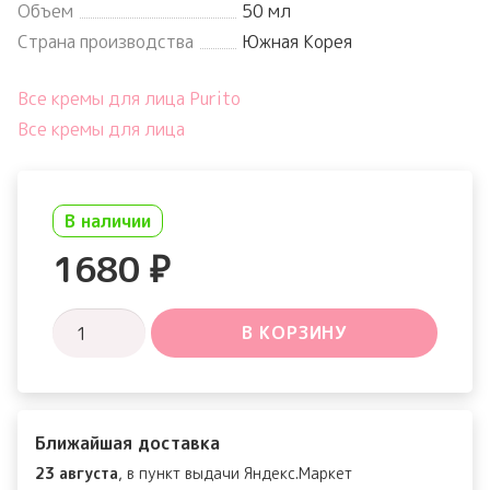
Объем
50 мл
Страна производства
Южная Корея
Все кремы для лица Purito
Все кремы для лица
В наличии
1680
₽
Количество
В КОРЗИНУ
товара
Sea
Buckthorn
Ближайшая доставка
Vital
23 августа
, в пункт выдачи Яндекс.Маркет
70