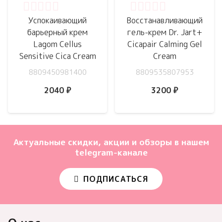
Оценка
0
из 5
Оценка
0
из 5
Успокаивающий
Восстанавливающий
барьерный крем
гель-крем Dr. Jart+
Lagom Cellus
Cicapair Calming Gel
Sensitive Cica Cream
Cream
8809450981400
8809535807953
2040
₽
3200
₽
Актуальные скидки, акции и обзоры в нашем
telegram-канале
ПОДПИСАТЬСЯ