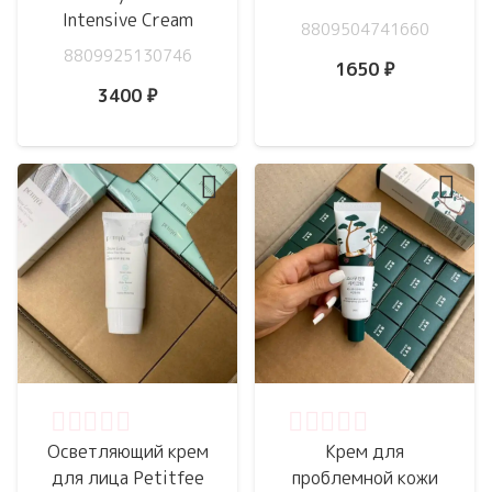
Intensive Cream
8809504741660
8809925130746
1650
₽
3400
₽
Оценка
0
из 5
Оценка
0
из 5
Осветляющий крем
Крем для
для лица Petitfee
проблемной кожи