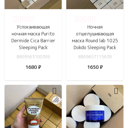
Оценка
0
из 5
Оценка
0
из 5
Успокаивающая
Ночная
ночная маска Purito
отшелушивающая
Dermide Cica Barrier
маска Round lab 1025
Sleeping Pack
Dokdo Sleeping Pack
8809563100309
8809657115639
1680
₽
1650
₽