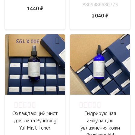
8809486680773
1440
₽
2040
₽
Оценка
0
из 5
Оценка
0
из 5
Охлаждающий мист
Гидрирующая
для лица Pyunkang
ампула для
Yul Mist Toner
увлажнения кожи