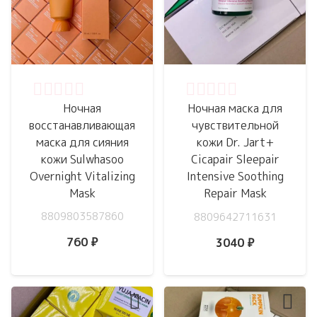
Оценка
0
из 5
Оценка
0
из 5
Ночная
Ночная маска для
восстанавливающая
чувствительной
маска для сияния
кожи Dr. Jart+
кожи Sulwhasoo
Cicapair Sleepair
Overnight Vitalizing
Intensive Soothing
Mask
Repair Mask
8809803587860
8809642711631
760
₽
3040
₽