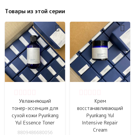
Товары из этой серии
Оценка
0
из 5
Оценка
0
из 5
Увлажняющий
Крем
тонер-эссенция для
восстанавливающий
сухой кожи Pyunkang
Pyunkang Yul
Yul Essence Toner
Intensive Repair
Cream
8809486680056