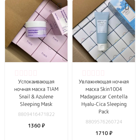
Оценка
0
из 5
Оценка
0
из 5
Успокаивающая
Увлажняющая ночная
ночная маска TIAM
маска Skin1004
Snail & Azulene
Madagascar Centella
Sleeping Mask
Hyalu-Cica Sleeping
Pack
8809416471822
8809576260724
1360
₽
1710
₽