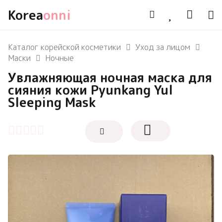
Korea
onni
Каталог корейской косметики
Уход за лицом
Маски
Ночные
Увлажняющая ночная маска для
сияния кожи Pyunkang Yul
Sleeping Mask
Оценка
0
из 5