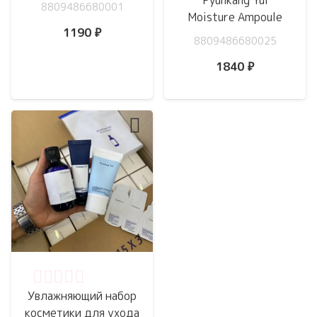
Pyunkang Yul
8809486680001
Moisture Ampoule
1190
₽
8809486680025
1840
₽
Оценка
0
из 5
Увлажняющий набор
косметики для ухода