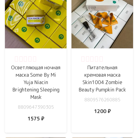
Оценка
0
из 5
Оценка
0
из 5
Осветляющая ночная
Питательная
маска Some By Mi
кремовая маска
Yuja Niacin
Skin1004 Zombie
Brightening Sleeping
Beauty Pumpkin Pack
Mask
8809576260885
8809647390305
1200
₽
1575
₽