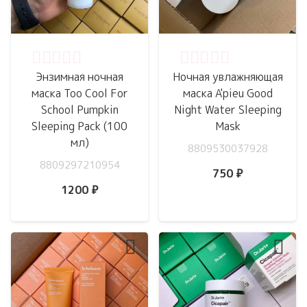
Оценка
0
из 5
Оценка
0
из 5
Энзимная ночная
Ночная увлажняющая
маска Too Cool For
маска A'pieu Good
School Pumpkin
Night Water Sleeping
Sleeping Pack (100
Mask
мл)
8809530037928
8809297210954
750
₽
1200
₽