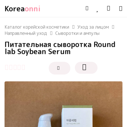
Korea
onni
Каталог корейской косметики
Уход за лицом
Направленный уход
Сыворотки и ампулы
Питательная сыворотка Round
lab Soybean Serum
Оценка
0
из 5