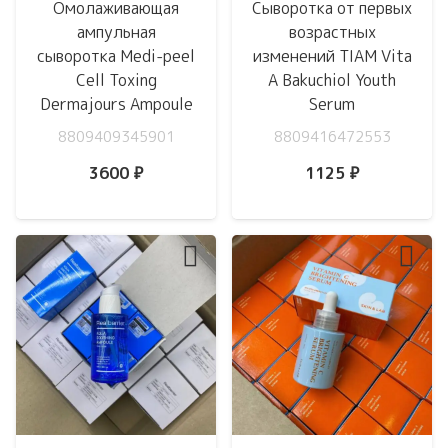
Омолаживающая
Сыворотка от первых
ампульная
возрастных
сыворотка Medi-peel
изменений TIAM Vita
Cell Toxing
A Bakuchiol Youth
Dermajours Ampoule
Serum
8809409345901
8809416472553
3600
₽
1125
₽