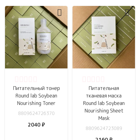
Оценка
0
из 5
Оценка
0
из 5
Питательный тонер
Питательная
Round lab Soybean
тканевая маска
Nourishing Toner
Round lab Soybean
Nourishing Sheet
8809624726370
Mask
2040
₽
8809624723089
2160
₽