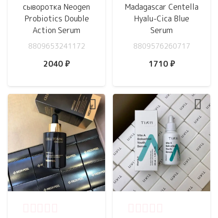
сыворотка Neogen
Madagascar Centella
Probiotics Double
Hyalu-Cica Blue
Action Serum
Serum
8809653241172
8809576260717
2040
₽
1710
₽
Оценка
0
из 5
Оценка
0
из 5