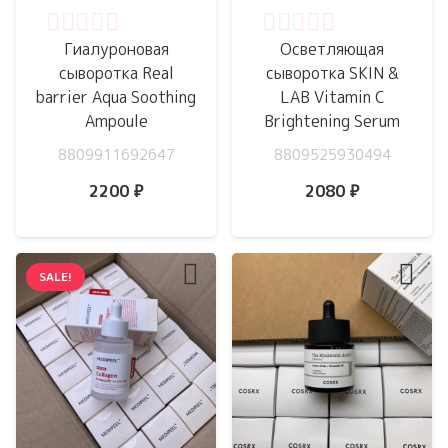
Оценка
0
из 5
Оценка
0
из 5
Гиалуроновая
Осветляющая
сыворотка Real
сыворотка SKIN &
barrier Aqua Soothing
LAB Vitamin C
Ampoule
Brightening Serum
8809911692647
8809525930494
2200
₽
2080
₽
SALE!