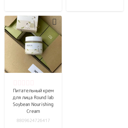
Оценка
0
из 5
Питательный крем
для лица Round lab
Soybean Nourishing
Cream
8809624726417