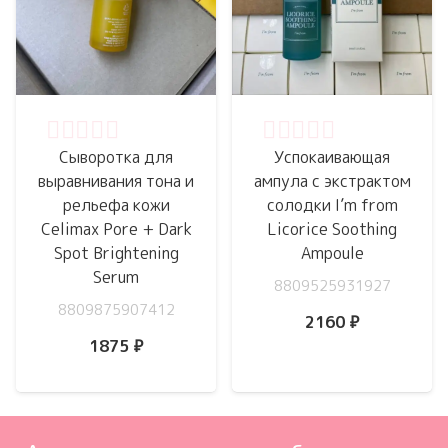
Оценка
0
из 5
Оценка
0
из 5
Сыворотка для
Успокаивающая
выравнивания тона и
ампула с экстрактом
рельефа кожи
солодки I’m from
Celimax Pore + Dark
Licorice Soothing
Spot Brightening
Ampoule
Serum
8809525931927
8809875907412
2160
₽
1875
₽