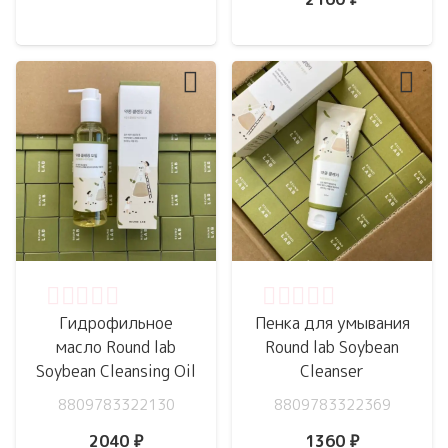
Оценка
0
из 5
Оценка
0
из 5
Гидрофильное
Пенка для умывания
масло Round lab
Round lab Soybean
Soybean Cleansing Oil
Cleanser
8809783322130
8809783322369
2040
₽
1360
₽