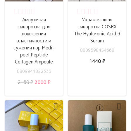
Оценка
0
из 5
Оценка
0
из 5
Ампульная
Увлажняющая
сыворотка для
сыворотка COSRX
повышения
The Hyaluronic Acid 3
эластичности и
Serum
сужения пор Medi-
8809598454668
peel Peptide
1440
₽
Collagen Ampoule
8809941822335
Первоначальная
Текущая
2160
₽
2000
₽
цена
цена:
составляла
2000 ₽.
2160 ₽.