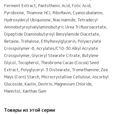
Ferment Extract, Pantothenic Acid, Folic Acid,
Pyridoxine, Thiamine HCI, Riboflavin, Cyanocobalamin,
Hydroxydecyl Ubiquinone, Niacinamide, Tetradecyl
Aminobutyroylvalylaminobutyric Urea Trifluoroacetate,
Dipeptide Diaminobutyroyl Benzylamide Diacetate,
Betaine, Trehalose, Ethylhexylglycerin, Polyacrylate
Crosspolymer-6, Acrylates/C10-30 Alkyl Acrylate
Crosspolymer, Glyceryl Stearate Citrate, Butylene
Glycol, Tocopherol, Theobroma Cacao (Cocoa) Seed
Extract, Polyglyceryl-3 Distearate, Tromethamine, Zea
Mays (Corn) Starch, Microcrystalline Cellulose, Ascorbyl
Glucoside, Kaolin, Dextrin, Magnesium Chloride,
Mannitol, Xanthan Gum
Товары из этой серии