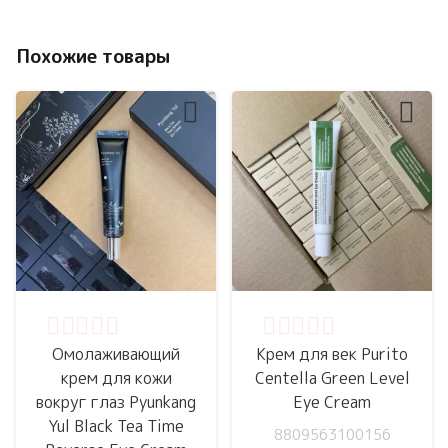
Похожие товары
Оценка
0
из 5
Оценка
0
из 5
Омолаживающий
Крем для век Purito
крем для кожи
Centella Green Level
вокруг глаз Pyunkang
Eye Cream
Yul Black Tea Time
8809563100156