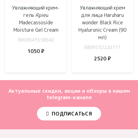
Оценка
0
из 5
Оценка
0
из 5
Увлажняющий крем-
Увлажняющий крем
гель A'pieu
для лица Haruharu
Madecassoside
wonder Black Rice
Moisture Gel Cream
Hyaluronic Cream (90
мл)
8809643538640
8809532220717
1050
₽
2520
₽
Актуальные скидки, акции и обзоры в нашем
telegram-канале
ПОДПИСАТЬСЯ