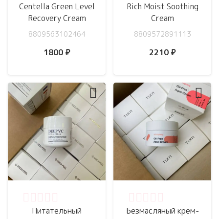
Centella Green Level
Rich Moist Soothing
Recovery Cream
Cream
8809563102464
8809572891113
1800
₽
2210
₽
Оценка
0
из 5
Оценка
0
из 5
Питательный
Безмасляный крем-