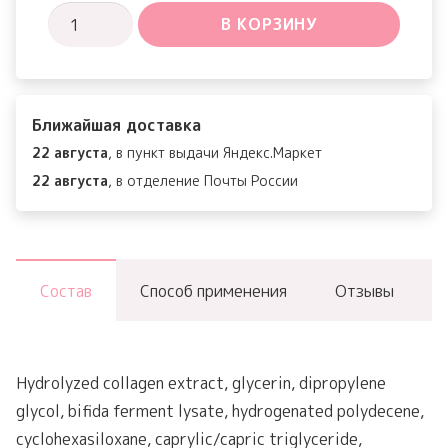
Количество
В КОРЗИНУ
товара
Ten
Revolution
Ближайшая доставка
Real
22 августа
, в пункт выдачи Яндекс.Маркет
Eye
22 августа
, в отделение Почты России
Cream
For
Face
Состав
Способ применения
Отзывы
Hydrolyzed collagen extract, glycerin, dipropylene
glycol, bifida ferment lysate, hydrogenated polydecene,
cyclohexasiloxane, caprylic/capric triglyceride,