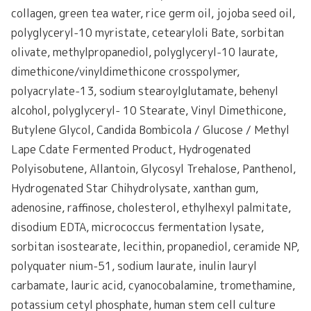
collagen, green tea water, rice germ oil, jojoba seed oil,
polyglyceryl-10 myristate, cetearyloli Bate, sorbitan
olivate, methylpropanediol, polyglyceryl-10 laurate,
dimethicone/vinyldimethicone crosspolymer,
polyacrylate-13, sodium stearoylglutamate, behenyl
alcohol, polyglyceryl- 10 Stearate, Vinyl Dimethicone,
Butylene Glycol, Candida Bombicola / Glucose / Methyl
Lape Cdate Fermented Product, Hydrogenated
Polyisobutene, Allantoin, Glycosyl Trehalose, Panthenol,
Hydrogenated Star Chihydrolysate, xanthan gum,
adenosine, raffinose, cholesterol, ethylhexyl palmitate,
disodium EDTA, micrococcus fermentation lysate,
sorbitan isostearate, lecithin, propanediol, ceramide NP,
polyquater nium-51, sodium laurate, inulin lauryl
carbamate, lauric acid, cyanocobalamine, tromethamine,
potassium cetyl phosphate, human stem cell culture