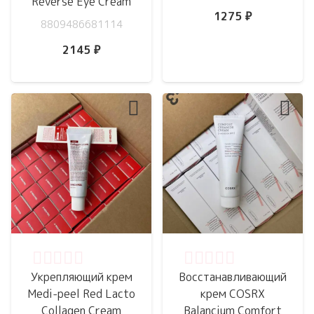
Reverse Eye Cream
1275
₽
8809486681114
2145
₽
Оценка
0
из 5
Оценка
0
из 5
Укрепляющий крем
Восстанавливающий
Medi-peel Red Lacto
крем COSRX
Collagen Cream
Balancium Comfort