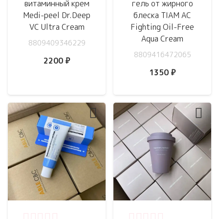
витаминный крем
гель от жирного
Medi-peel Dr.Deep
блеска TIAM AC
VC Ultra Cream
Fighting Oil-Free
Aqua Cream
8809409346229
8809416472065
2200
₽
1350
₽