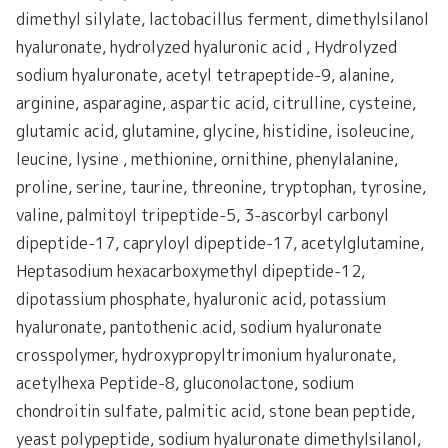
dimethyl silylate, lactobacillus ferment, dimethylsilanol
hyaluronate, hydrolyzed hyaluronic acid , Hydrolyzed
sodium hyaluronate, acetyl tetrapeptide-9, alanine,
arginine, asparagine, aspartic acid, citrulline, cysteine,
glutamic acid, glutamine, glycine, histidine, isoleucine,
leucine, lysine , methionine, ornithine, phenylalanine,
proline, serine, taurine, threonine, tryptophan, tyrosine,
valine, palmitoyl tripeptide-5, 3-ascorbyl carbonyl
dipeptide-17, capryloyl dipeptide-17, acetylglutamine,
Heptasodium hexacarboxymethyl dipeptide-12,
dipotassium phosphate, hyaluronic acid, potassium
hyaluronate, pantothenic acid, sodium hyaluronate
crosspolymer, hydroxypropyltrimonium hyaluronate,
acetylhexa Peptide-8, gluconolactone, sodium
chondroitin sulfate, palmitic acid, stone bean peptide,
yeast polypeptide, sodium hyaluronate dimethylsilanol,