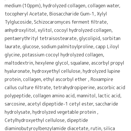
medium (10ppm), hydrolyzed collagen, collagen water,
tocopheryl Acetate, Biosaccharide Gum-1, Xylyl
Tylglucoside, Schizocaromyces ferment filtrate,
anhydroxylitol, xylitol, cocoyl hydrolyzed collagen,
pentaerythrityl tetraisostearate, glycolipid, sorbitan
laurate, glucose, sodium palmitoylproline, capp Liloyl
glycine, potassium cocoyl hydrolyzed collagen,
maltodextrin, hexylene glycol, squalane, ascorbyl propyl
hyaluronate, hydroxyethyl cellulose, hydrolyzed lupine
protein, collagen, ethyl ascorbyl ether , Roxampire
callus culture filtrate, tetrahydropiperine, ascorbic acid
polypeptide, collagen amino acid, mannitol, lactic acid,
sarcosine, acetyl dipeptide-1 cetyl ester, saccharide
hydrolysate, hydrolyzed vegetable protein ,
Cetylhydroxyethyl cellulose, dipeptide
diaminobutyroylbenzylamide diacetate, rutin, silica