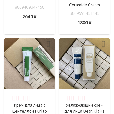
Ceramide Cream
8809409347158
8809598451445
2640
₽
1800
₽
Оценка
0
из 5
Оценка
0
из 5
Крем для лица с
Увлажняющий крем
центеллой Purito
для лица Dear, Klairs