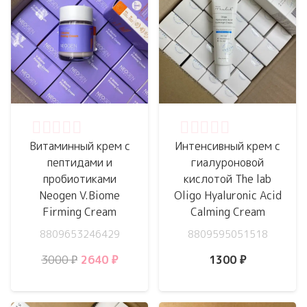
Оценка
0
из 5
Оценка
0
из 5
Витаминный крем с
Интенсивный крем с
пептидами и
гиалуроновой
пробиотиками
кислотой The lab
Neogen V.Biome
Oligo Hyaluronic Acid
Firming Cream
Calming Cream
8809653246429
8809595051518
Первоначальная
Текущая
3000
₽
2640
₽
1300
₽
цена
цена:
составляла
2640 ₽.