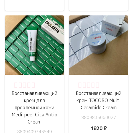
Оценка
0
из 5
Оценка
0
из 5
Восстанавливающий
Восстанавливающий
крем для
крем TOCOBO Multi
проблемной кожи
Ceramide Cream
Medi-peel Cica Antio
8809835060027
Cream
1820
₽
8809409343549