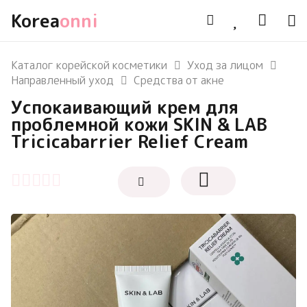
Korea
onni
Каталог корейской косметики
Уход за лицом
Направленный уход
Средства от акне
Успокаивающий крем для
проблемной кожи SKIN & LAB
Tricicabarrier Relief Cream
Оценка
0
из 5