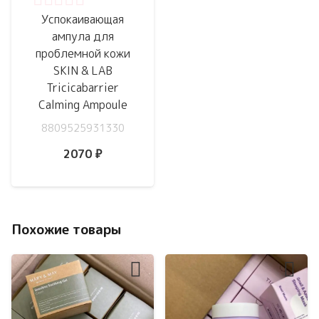
Оценка
0
из 5
Успокаивающая
ампула для
проблемной кожи
SKIN & LAB
Tricicabarrier
Calming Ampoule
8809525931330
2070
₽
Похожие товары