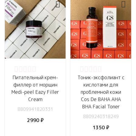
3000 ₽.
Оценка
0
из 5
Оценка
0
из 5
Питательный крем-
Тоник-эксфолиант с
филлер от морщин
кислотами для
Medi-peel Eazy Filler
проблемной кожи
Cream
Cos De BAHA AHA
BHA Facial Toner
8809941820331
8809240318249
2990
₽
1350
₽