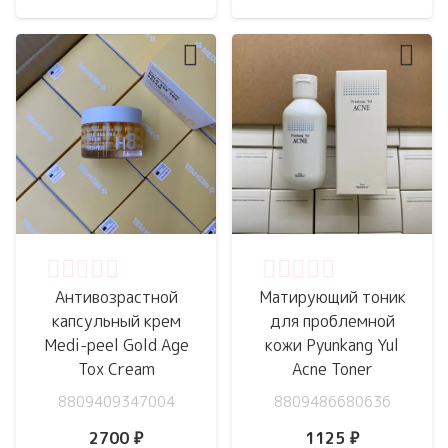
Оценка
0
из 5
Оценка
0
из 5
Антивозрастной
Матирующий тоник
капсульный крем
для проблемной
Medi-peel Gold Age
кожи Pyunkang Yul
Tox Cream
Acne Toner
8809409347004
8809486680636
2700
₽
1125
₽