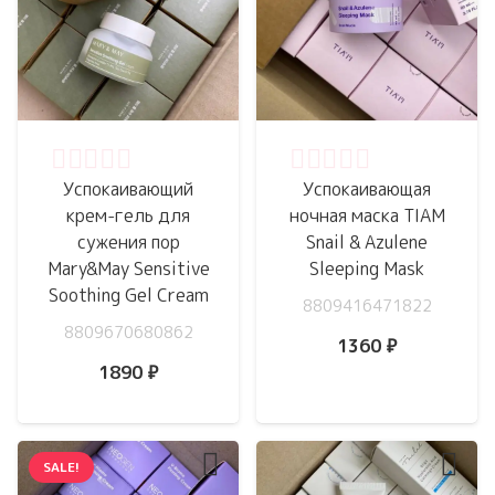
Оценка
0
из 5
Оценка
0
из 5
Успокаивающий
Успокаивающая
крем-гель для
ночная маска TIAM
сужения пор
Snail & Azulene
Mary&May Sensitive
Sleeping Mask
Soothing Gel Cream
8809416471822
8809670680862
1360
₽
1890
₽
SALE!