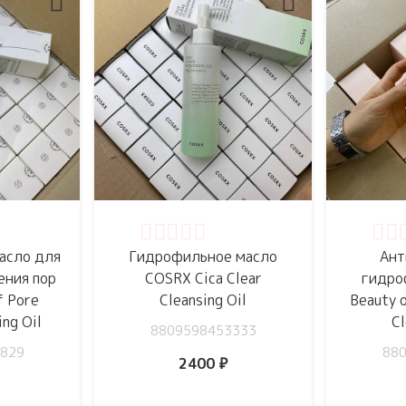
5
Оценка
0
из 5
Оце
асло для
Гидрофильное масло
Ант
ения пор
COSRX Cica Clear
гидро
f Pore
Cleansing Oil
Beauty 
ing Oil
Cl
8809598453333
829
88
2400
₽