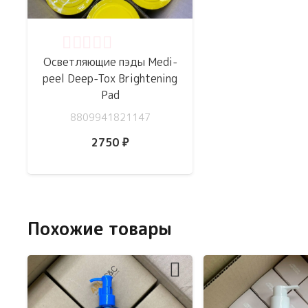
Оценка
0
из 5
Осветляющие пэды Medi-
peel Deep-Tox Brightening
Pad
8809941821147
2750
₽
Похожие товары