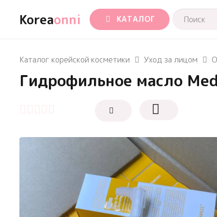
Korea
onni
КАТАЛОГ
Каталог корейской косметики
Уход за лицом
О
Гидрофильное масло Medi-
Оценка
0
из 5