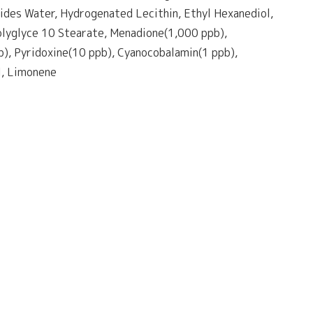
ides Water, Hydrogenated Lecithin, Ethyl Hexanediol,
olyglyce 10 Stearate, Menadione(1,000 ppb),
), Pyridoxine(10 ppb), Cyanocobalamin(1 ppb),
l, Limonene