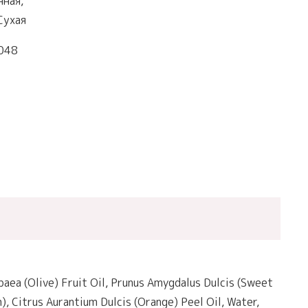
ная,
Сухая
048
paea (Olive) Fruit Oil, Prunus Amygdalus Dulcis (Sweet
, Citrus Aurantium Dulcis (Orange) Peel Oil, Water,