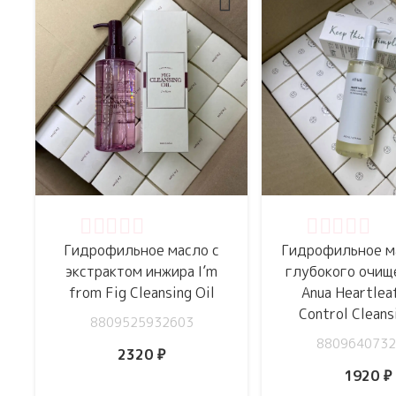
Оценка
0
из 5
Оценка
0
из 
Гидрофильное масло с
Гидрофильное м
экстрактом инжира I’m
глубокого очищ
from Fig Cleansing Oil
Anua Heartlea
Control Cleans
8809525932603
8809640732
2320
₽
1920
₽