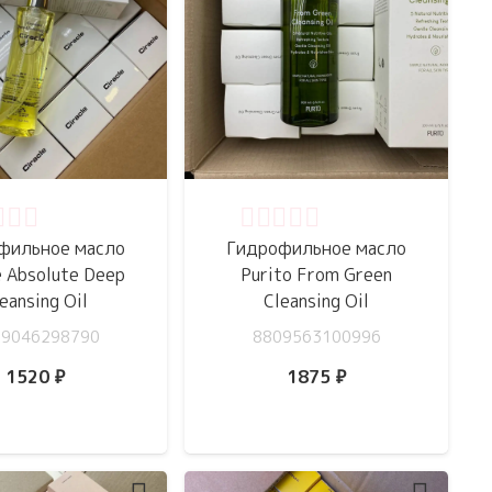
нка
0
из 5
Оценка
0
из 5
фильное масло
Гидрофильное масло
e Absolute Deep
Purito From Green
eansing Oil
Cleansing Oil
09046298790
8809563100996
1520
₽
1875
₽