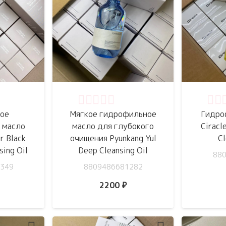
5
Оценка
0
из 5
Оце
ое
Мягкое гидрофильное
Гидро
 масло
масло для глубокого
Ciracl
r Black
очищения Pyunkang Yul
Cl
sing Oil
Deep Cleansing Oil
88
349
8809486681282
2200
₽