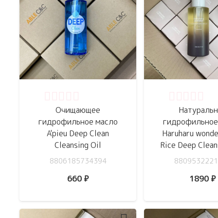
Оценка
0
из 5
Оценка
0
из 
Очищающее
Натуральн
гидрофильное масло
гидрофильное
A'pieu Deep Clean
Haruharu wonde
Cleansing Oil
Rice Deep Clean
8806185734394
8809532221
660
₽
1890
₽