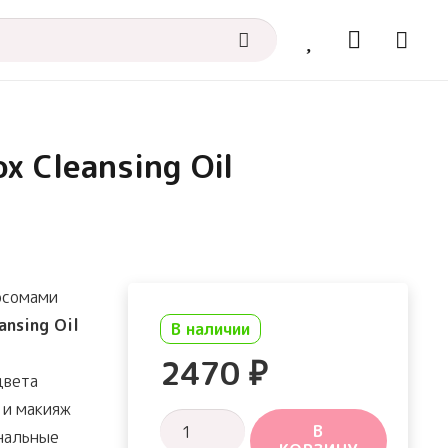
 Cleansing Oil
осомами
ansing Oil
В наличии
2470
₽
цвета
 и макияж
Количество
В
нальные