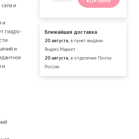
КОРЗИНУ
товара
 сала и
Vegan
Vitamin
 и
Deep-
ет гидро-
Ближайшая доставка
Tox
сти.
20 августа
, в пункт выдачи
Cleansing
шений и
Яндекс.Маркет
Oil
идантное
20 августа
, в отделение Почты
 и
России
ний