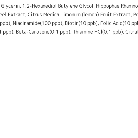
 Glycerin, 1,2-Hexanediol Butylene Glycol, Hippophae Rhamno
eel Extract, Citrus Medica Limonum (lemon) Fruit Extract, P
pb), Niacinamide(100 ppb), Biotin(10 ppb), Folic Acid(10 ppb
.1 ppb), Beta-Carotene(0.1 ppb), Thiamine HCl(0.1 ppb), Citra