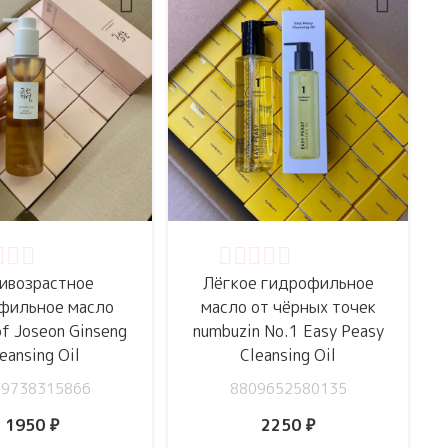
нка
0
из 5
Оценка
0
из 5
ивозрастное
Лёгкое гидрофильное
фильное масло
масло от чёрных точек
of Joseon Ginseng
numbuzin No.1 Easy Peasy
eansing Oil
Cleansing Oil
09738315866
8809652580135
1950
₽
2250
₽