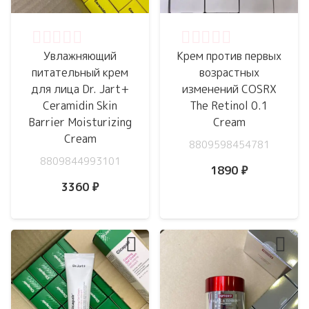
Оценка
0
из 5
Оценка
0
из 5
Увлажняющий
Крем против первых
питательный крем
возрастных
для лица Dr. Jart+
изменений COSRX
Ceramidin Skin
The Retinol 0.1
Barrier Moisturizing
Cream
Cream
8809598454781
8809844993101
1890
₽
3360
₽