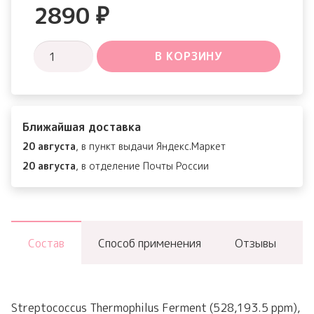
2890
₽
Количество
В КОРЗИНУ
товара
Vital
Hydra
Ближайшая доставка
Solution
20 августа
, в пункт выдачи Яндекс.Маркет
Biome
20 августа
, в отделение Почты России
water
cream
Состав
Способ применения
Отзывы
Streptococcus Thermophilus Ferment (528,193.5 ppm),