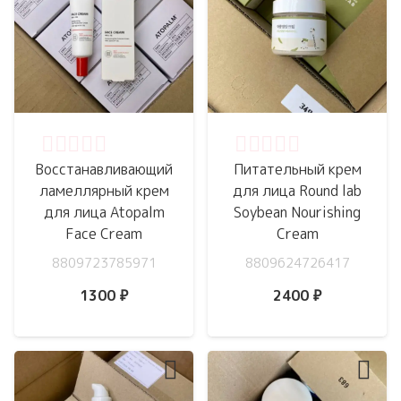
Оценка
0
из 5
Оценка
0
из 5
Восстанавливающий
Питательный крем
ламеллярный крем
для лица Round lab
для лица Atopalm
Soybean Nourishing
Face Cream
Cream
8809723785971
8809624726417
1300
₽
2400
₽