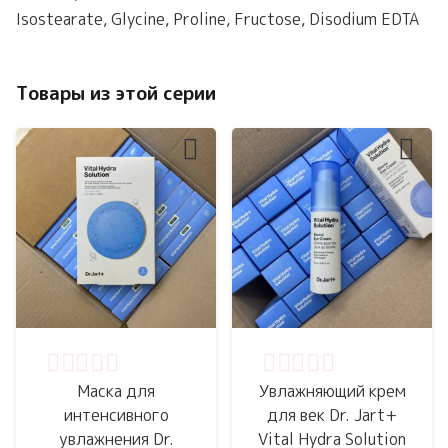
Isostearate, Glycine, Proline, Fructose, Disodium EDTA
Товары из этой серии
Оценка
0
из 5
Оценка
0
из 5
Маска для
Увлажняющий крем
интенсивного
для век Dr. Jart+
увлажнения Dr.
Vital Hydra Solution