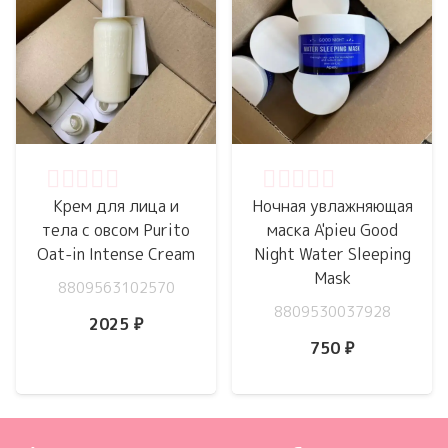
Оценка
0
из 5
Оценка
0
из 5
Крем для лица и
Ночная увлажняющая
тела с овсом Purito
маска A'pieu Good
Oat-in Intense Cream
Night Water Sleeping
Mask
8809563102570
8809530037928
2025
₽
750
₽