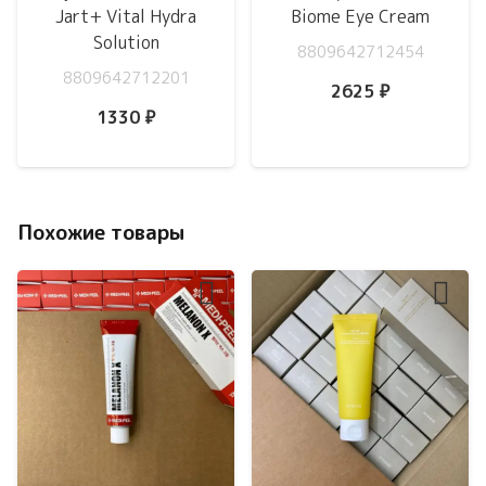
Jart+ Vital Hydra
Biome Eye Cream
Solution
8809642712454
8809642712201
2625
₽
1330
₽
Похожие товары