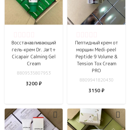
Оценка
0
из 5
Оценка
0
из 5
Восстанавливающий
Пептидный крем от
гель-крем Dr. Jart+
морщин Medi-peel
Cicapair Calming Gel
Peptide 9 Volume &
Cream
Tension Tox Cream
PRO
8809535807953
8809941820430
3200
₽
3150
₽