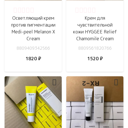
Оценка
0
из 5
Оценка
0
из 5
Осветляющий крем
Крем для
против пигментации
чувствительной
Medi-peel Melanon X
кожи HYGGEE Relief
Cream
Chamomile Cream
8809409342566
8809561820766
1820
₽
1520
₽