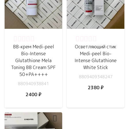
Оценка
0
из 5
Оценка
0
из 5
BB-крем Medi-peel
Осветляющий стик
Bio-Intense
Medi-peel Bio-
Glutathione Mela
Intense Glutathione
Toning BB Cream SPF
White Stick
50+PA++++
8809409348247
880940938841
2380
₽
2400
₽