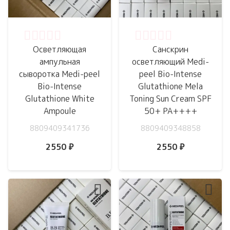
Оценка
0
из 5
Оценка
0
из 5
Осветляющая
Санскрин
ампульная
осветляющий Medi-
сыворотка Medi-peel
peel Bio-Intense
Bio-Intense
Glutathione Mela
Glutathione White
Toning Sun Cream SPF
Ampoule
50+ PA++++
8809409341736
8809409348858
2550
₽
2550
₽