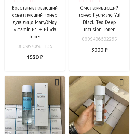
Оценка
0
из 5
Оценка
0
из 5
Восстанавливающий
Омолаживающий
осветляющий тонер
тонер Pyunkang Yul
для лица Mary&May
Black Tea Deep
Vitamin B5 + Bifida
Infusion Toner
Toner
8809486682265
8809670681135
3000
₽
1530
₽