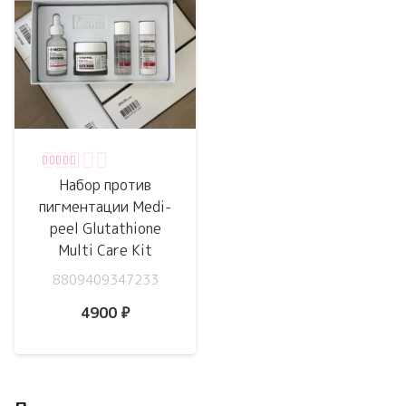
Оценка
5.00
из 5
Набор против
пигментации Medi-
peel Glutathione
Multi Care Kit
8809409347233
4900
₽