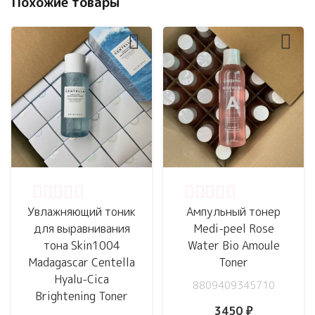
Похожие товары
Оценка
0
из 5
Оценка
0
из 5
Увлажняющий тоник
Ампульный тонер
для выравнивания
Medi-peel Rose
тона Skin1004
Water Bio Amoule
Madagascar Centella
Toner
Hyalu-Cica
8809409345710
Brightening Toner
3450
₽