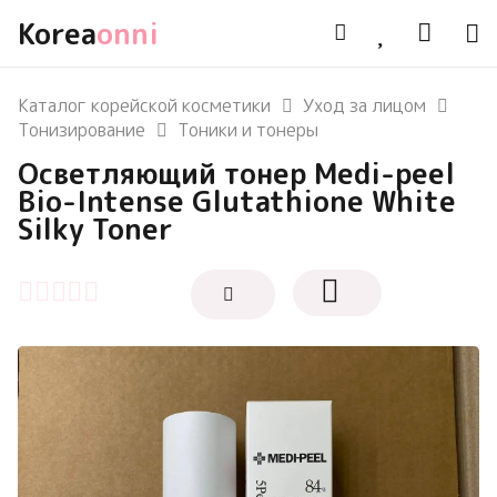
Korea
onni
Каталог корейской косметики
Уход за лицом
Тонизирование
Тоники и тонеры
Осветляющий тонер Medi-peel
Bio-Intense Glutathione White
Silky Toner
Оценка
0
из 5