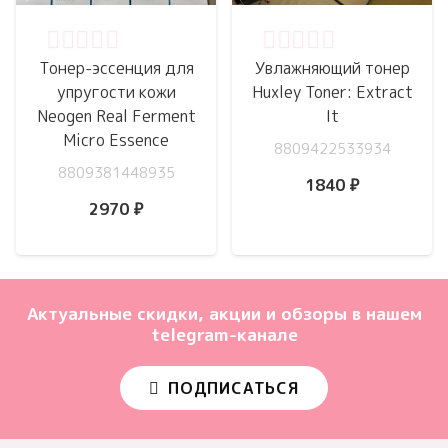
Оценка
0
из 5
Оценка
0
из 5
Тонер-эссенция для
Увлажняющий тонер
упругости кожи
Huxley Toner: Extract
Neogen Real Ferment
It
Micro Essence
8809422533934
8809381448935
1840
₽
2970
₽
Актуальные скидки, акции и обзоры в нашем
telegram-канале
ПОДПИСАТЬСЯ