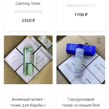
Calming Toner
8809409347110
8809409349268
1700
₽
2520
₽
Оценка
0
из 5
Оценка
0
из 5
Энзимный пилинг-
Гиалуроновый
тоник для борьбы с
тонер-эссенция Real