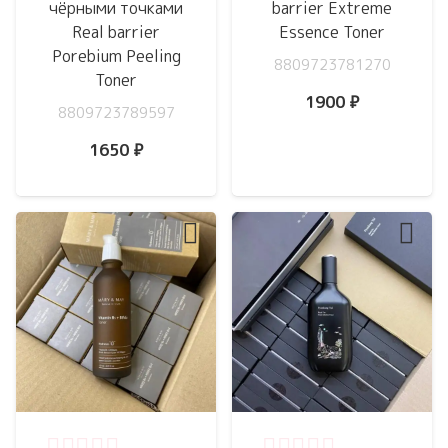
чёрными точками
barrier Extreme
Real barrier
Essence Toner
Porebium Peeling
8809723781270
Toner
1900
₽
8809723789597
1650
₽