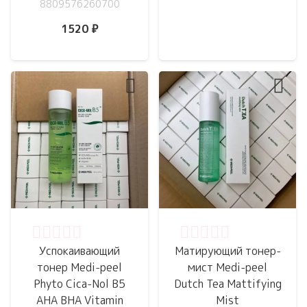
8809576260700
1520
₽
Оценка
0
из 5
Оценка
0
из 5
Успокаивающий
Матирующий тонер-
тонер Medi-peel
мист Medi-peel
Phyto Cica-Nol B5
Dutch Tea Mattifying
AHA BHA Vitamin
Mist