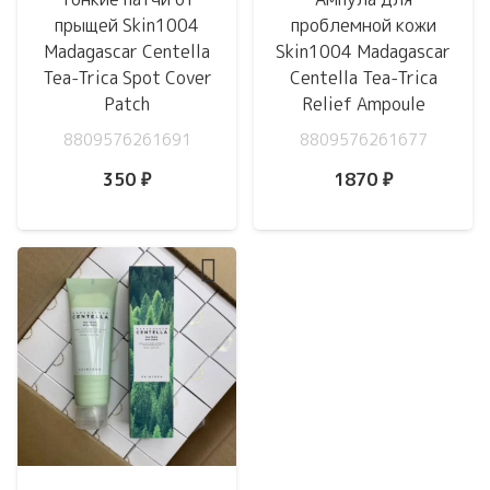
прыщей Skin1004
проблемной кожи
Madagascar Centella
Skin1004 Madagascar
Tea-Trica Spot Cover
Centella Tea-Trica
Patch
Relief Ampoule
8809576261691
8809576261677
350
₽
1870
₽