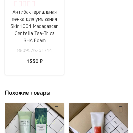
Оценка
0
из 5
Антибактериальная
пенка для умывания
Skin1004 Madagascar
Centella Tea-Trica
BHA Foam
8809576261714
1350
₽
Похожие товары