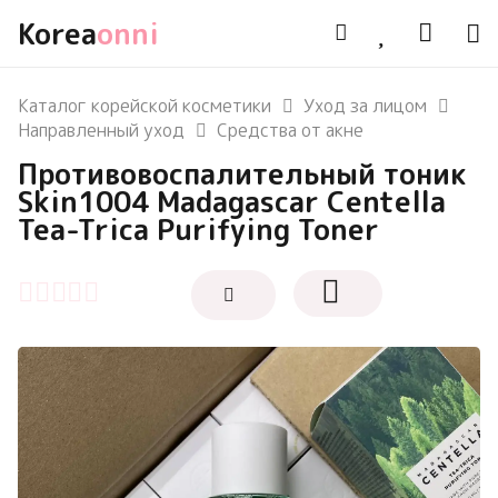
Korea
onni
Каталог корейской косметики
Уход за лицом
Направленный уход
Средства от акне
Противовоспалительный тоник
Skin1004 Madagascar Centella
Tea-Trica Purifying Toner
Оценка
0
из 5