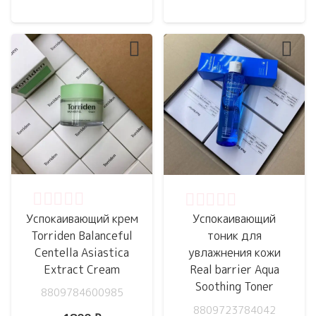
Оценка
0
из 5
Оценка
0
из 5
Успокаивающий крем
Успокаивающий
Torriden Balanceful
тоник для
Centella Asiastica
увлажнения кожи
Extract Cream
Real barrier Aqua
Soothing Toner
8809784600985
8809723784042