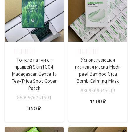
Оценка
0
из 5
Оценка
0
из 5
Тонкие патчи от
Успокаивающая
прыщей Skin1004
тканевая маска Medi-
Madagascar Centella
peel Bamboo Cica
Tea-Trica Spot Cover
Bomb Calming Mask
Patch
8809409345413
8809576261691
1500
₽
350
₽