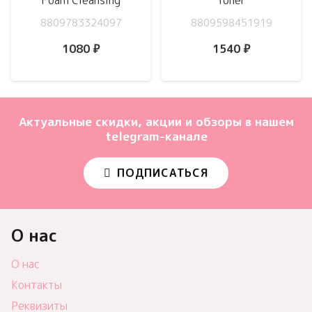
Foam Cleansing
Toner
8809783324097
8809598451919
1080
₽
1540
₽
Актуальные скидки, акции и обзоры в нашем
telegram-канале
ПОДПИСАТЬСЯ
О нас
О нас
Контакты
Реквизиты