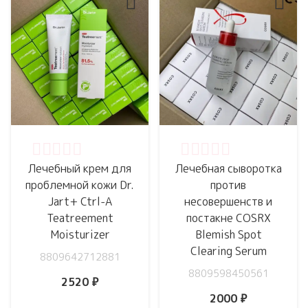
Оценка
0
из 5
Оценка
0
из 5
Лечебный крем для
Лечебная сыворотка
проблемной кожи Dr.
против
Jart+ Ctrl-A
несовершенств и
Teatreement
постакне COSRX
Moisturizer
Blemish Spot
Clearing Serum
8809642712881
8809598450561
2520
₽
2000
₽