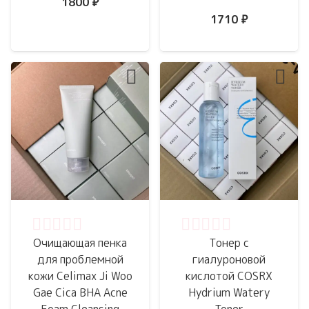
1800
₽
1710
₽
Оценка
0
из 5
Оценка
0
из 5
Очищающая пенка
Тонер с
для проблемной
гиалуроновой
кожи Celimax Ji Woo
кислотой COSRX
Gae Cica BHA Acne
Hydrium Watery