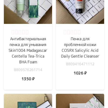
Оценка
0
из 5
Оценка
0
из 5
Антибактериальная
Пенка для
пенка для умывания
проблемной кожи
Skin1004 Madagascar
COSRX Salicylic Acid
Centella Tea-Trica
Daily Gentle Cleanser
BHA Foam
8809416471112
8809576261714
1026
₽
1350
₽