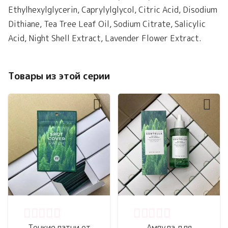
Ethylhexylglycerin, Caprylylglycol, Citric Acid, Disodium
Dithiane, Tea Tree Leaf Oil, Sodium Citrate, Salicylic
Acid, Night Shell Extract, Lavender Flower Extract.
Товары из этой серии
Оценка
0
из 5
Оценка
0
из 5
Тонкие патчи от
Ампула для