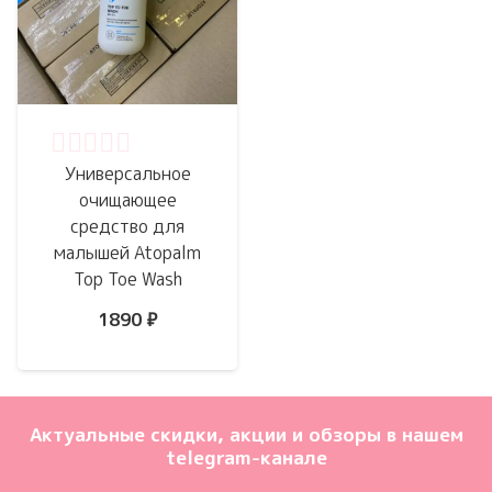
Оценка
0
из 5
Универсальное
очищающее
средство для
малышей Atopalm
Top Toe Wash
1890
₽
Актуальные скидки, акции и обзоры в нашем
telegram-канале