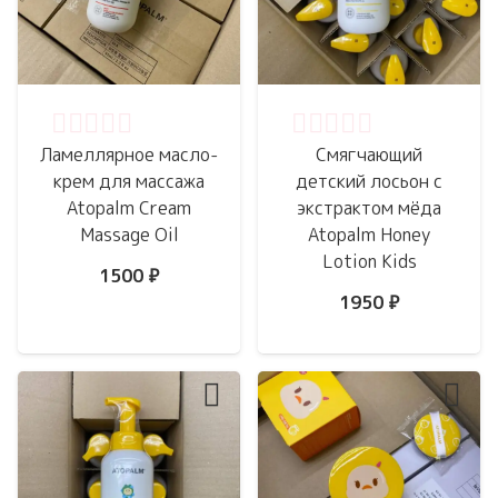
Оценка
0
из 5
Оценка
0
из 5
Ламеллярное масло-
Смягчающий
крем для массажа
детский лосьон с
Atopalm Cream
экстрактом мёда
Massage Oil
Atopalm Honey
Lotion Kids
1500
₽
1950
₽