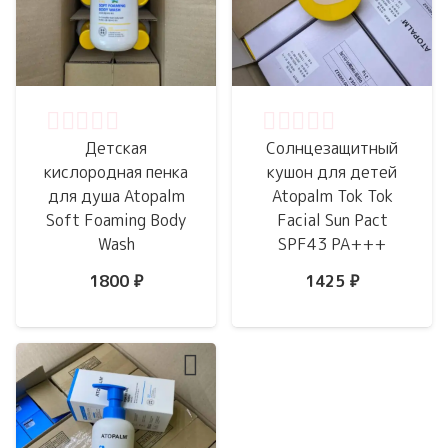
Оценка
0
из 5
Оценка
0
из 5
Детская
Солнцезащитный
кислородная пенка
кушон для детей
для душа Atopalm
Atopalm Tok Tok
Soft Foaming Body
Facial Sun Pact
Wash
SPF43 PA+++
1800
₽
1425
₽