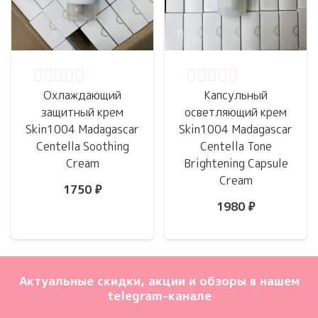
Оценка
0
из 5
Оценка
0
из 5
Охлаждающий
Капсульный
защитный крем
осветляющий крем
Skin1004 Madagascar
Skin1004 Madagascar
Centella Soothing
Centella Tone
Cream
Brightening Capsule
Cream
1750
₽
1980
₽
Актуальные скидки, акции и обзоры в нашем
telegram-канале