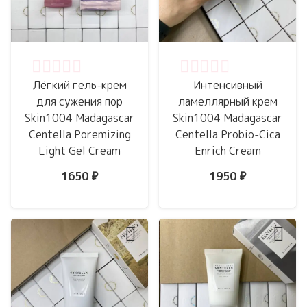
Оценка
0
из 5
Оценка
0
из 5
Лёгкий гель-крем
Интенсивный
для сужения пор
ламеллярный крем
Skin1004 Madagascar
Skin1004 Madagascar
Centella Poremizing
Centella Probio-Cica
Light Gel Cream
Enrich Cream
1650
₽
1950
₽