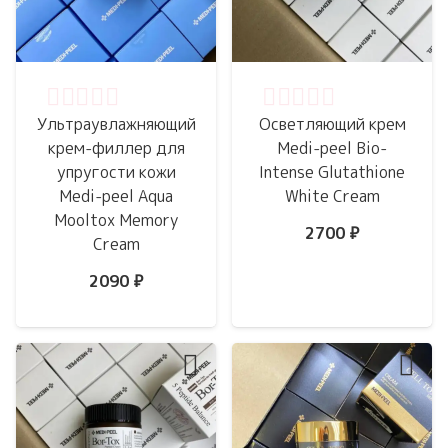
Оценка
0
из 5
Оценка
0
из 5
Ультраувлажняющий
Осветляющий крем
крем-филлер для
Medi-peel Bio-
упругости кожи
Intense Glutathione
Medi-peel Aqua
White Cream
Mooltox Memory
2700
₽
Cream
2090
₽