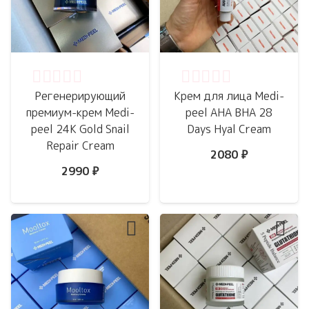
Оценка
0
из 5
Оценка
0
из 5
Регенерирующий
Крем для лица Medi-
премиум-крем Medi-
peel AHA BHA 28
peel 24K Gold Snail
Days Hyal Cream
Repair Cream
2080
₽
2990
₽