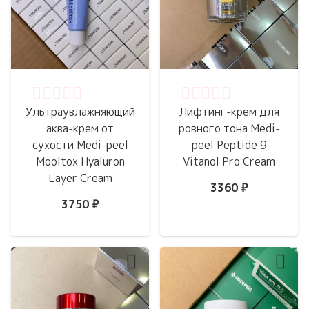
Оценка
0
из 5
Оценка
0
из 5
Ультраувлажняющий
Лифтинг-крем для
аква-крем от
ровного тона Medi-
сухости Medi-peel
peel Peptide 9
Mooltox Hyaluron
Vitanol Pro Cream
Layer Cream
3360
₽
3750
₽