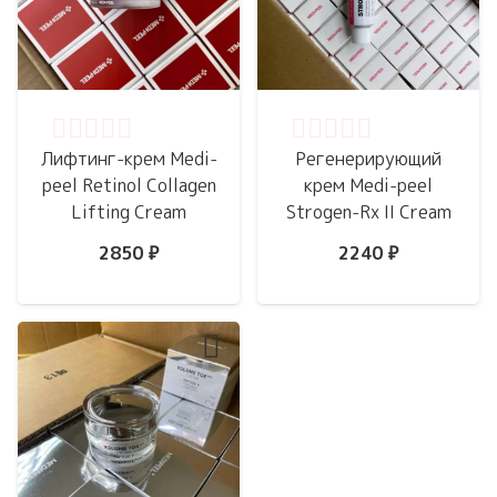
Оценка
0
из 5
Оценка
0
из 5
Лифтинг-крем Medi-
Регенерирующий
peel Retinol Collagen
крем Medi-peel
Lifting Cream
Strogen-Rx II Cream
2850
₽
2240
₽