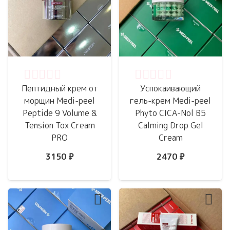
Оценка
0
из 5
Оценка
0
из 5
Пептидный крем от
Успокаивающий
морщин Medi-peel
гель-крем Medi-peel
Peptide 9 Volume &
Phyto CICA-Nol B5
Tension Tox Cream
Calming Drop Gel
PRO
Cream
3150
₽
2470
₽