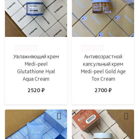
Оценка
0
из 5
Оценка
0
из 5
Увлажняющий крем
Антивозрастной
Medi-peel
капсульный крем
Glutathione Hyal
Medi-peel Gold Age
Aqua Cream
Tox Cream
2520
₽
2700
₽