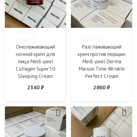
Оценка
0
из 5
Оценка
0
из 5
Омолаживающий
Разглаживающий
ночной крем для
крем против морщин
лица Medi-peel
Medi-peel Derma
Collagen Super10
Maison Time Wrinkle
Sleeping Cream
Perfect Cream
2340
₽
2860
₽