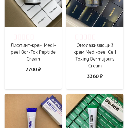
Оценка
0
из 5
Оценка
0
из 5
Лифтинг-крем Medi-
Омолаживающий
peel Bor-Tox Peptide
крем Medi-peel Cell
Cream
Toxing Dermajours
Cream
2700
₽
3360
₽