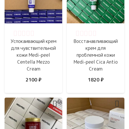
Оценка
0
из 5
Оценка
0
из 5
Успокаивающий крем
Восстанавливающий
для чувствительной
крем для
кожи Medi-peel
проблемной кожи
Centella Mezzo
Medi-peel Cica Antio
Cream
Cream
2100
₽
1820
₽