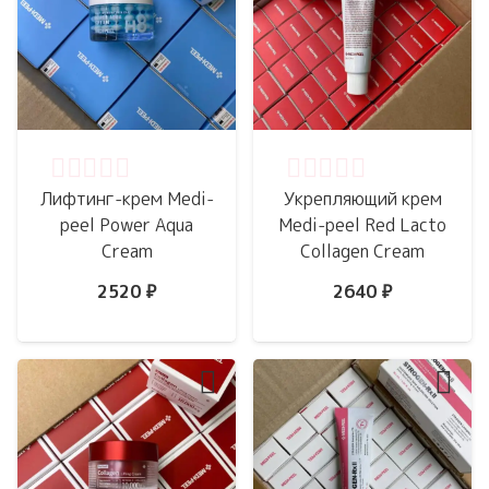
Оценка
0
из 5
Оценка
0
из 5
Лифтинг-крем Medi-
Укрепляющий крем
peel Power Aqua
Medi-peel Red Lacto
Cream
Collagen Cream
2520
₽
2640
₽