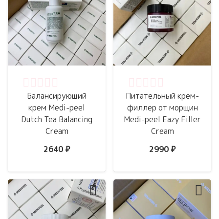
Оценка
0
из 5
Оценка
0
из 5
Балансирующий
Питательный крем-
крем Medi-peel
филлер от морщин
Dutch Tea Balancing
Medi-peel Eazy Filler
Cream
Cream
2640
₽
2990
₽