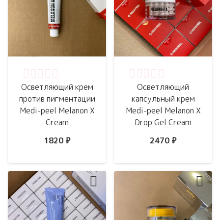
Оценка
0
из 5
Оценка
0
из 5
Осветляющий крем
Осветляющий
против пигментации
капсульный крем
Medi-peel Melanon X
Medi-peel Melanon X
Cream
Drop Gel Cream
1820
₽
2470
₽