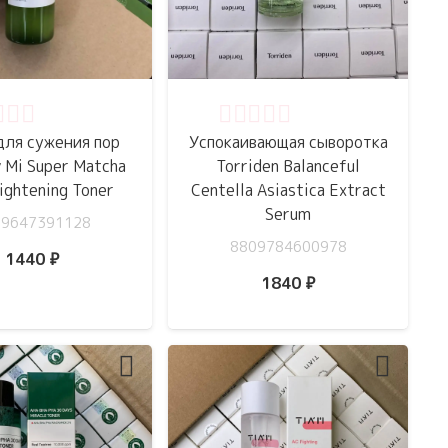
нка
0
из 5
Оценка
0
из 5
для сужения пор
Успокаивающая сыворотка
 Mi Super Matcha
Torriden Balanceful
ightening Toner
Centella Asiastica Extract
Serum
09647391128
8809784600978
1440
₽
1840
₽