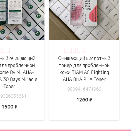
нка
0
из 5
Оценка
0
из 5
ный очищающий
Очищающий кислотный
для проблемной
тонер для проблемной
ome By Mi AHA-
кожи TIAM AC Fighting
 30 Days Miracle
AHA BHA PHA Toner
Toner
8809416471969
09326333661
1260
₽
1500
₽