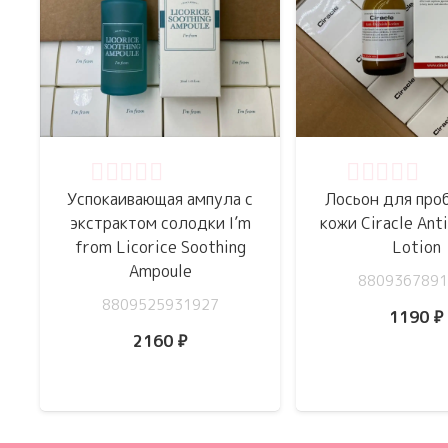
Оценка
0
из 5
Оценка
0
из 
Успокаивающая ампула с
Лосьон для про
экстрактом солодки I’m
кожи Ciracle Ant
from Licorice Soothing
Lotion
Ampoule
8809367891
8809525931927
1190
₽
2160
₽