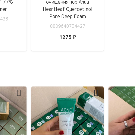
af 77%
очищения пор Anua
ner
Heartleaf Quercetinol
Pore Deep Foam
433
8809640734427
1275
₽