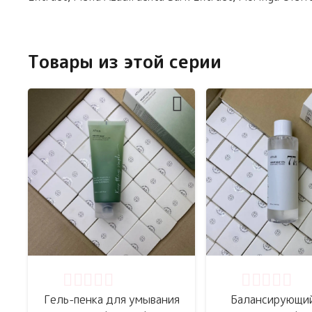
Товары из этой серии
Оценка
0
из 5
Оценка
0
из 
Гель-пенка для умывания
Балансирующий