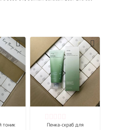
5
Оценка
0
из 5
 тоник
Пенка-скраб для