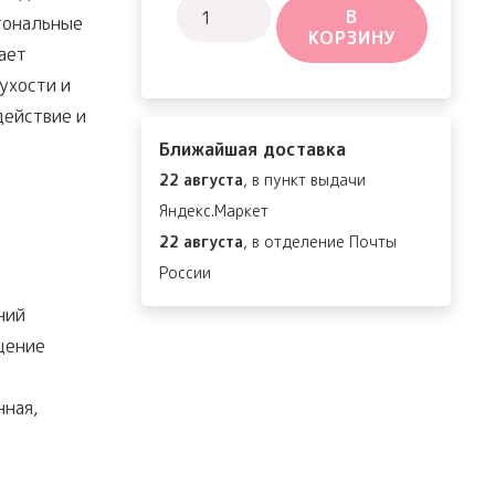
Количество
В
 тональные
КОРЗИНУ
товара
ает
Heartleaf
ухости и
Pore
действие и
Control
Ближайшая доставка
Cleansing
22 августа
, в пункт выдачи
Oil
Яндекс.Маркет
22 августа
, в отделение Почты
России
ний
щение
ная,