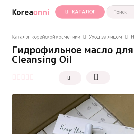
Korea
onni
КАТАЛОГ
Каталог корейской косметики
Уход за лицом
Н
Гидрофильное масло для 
Cleansing Oil
Оценка
0
из 5