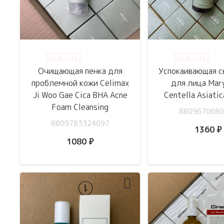
Оценка
0
из 5
Оценка
0
из 
Очищающая пенка для
Успокаивающая с
проблемной кожи Celimax
для лица Mar
Ji Woo Gae Cica BHA Acne
Centella Asiati
Foam Cleansing
8809670680
8809783324097
1360
₽
1080
₽