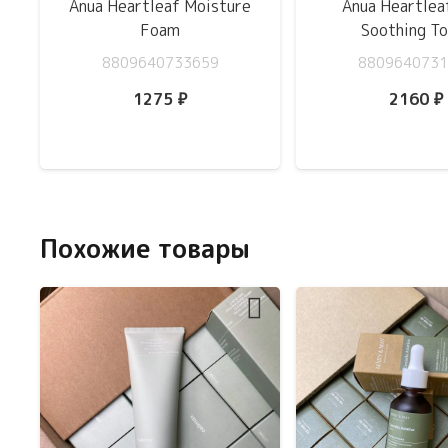
Anua Heartleaf Moisture
Anua Heartle
Foam
Soothing To
8809640733659
8809640731
1275
₽
2160
₽
Похожие товары