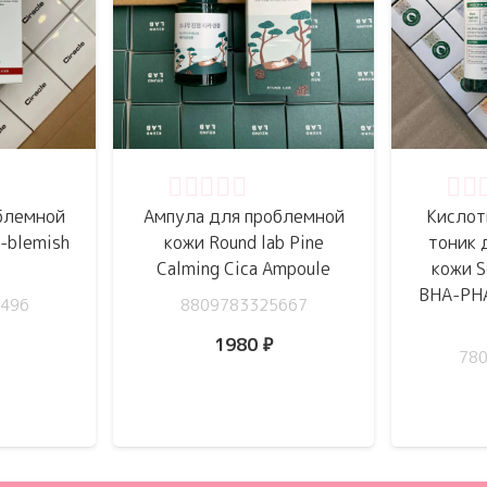
5
Оценка
0
из 5
Оце
блемной
Ампула для проблемной
Кислот
i-blemish
кожи Round lab Pine
тоник 
Calming Cica Ampoule
кожи S
BHA-PHA
496
8809783325667
1980
₽
78