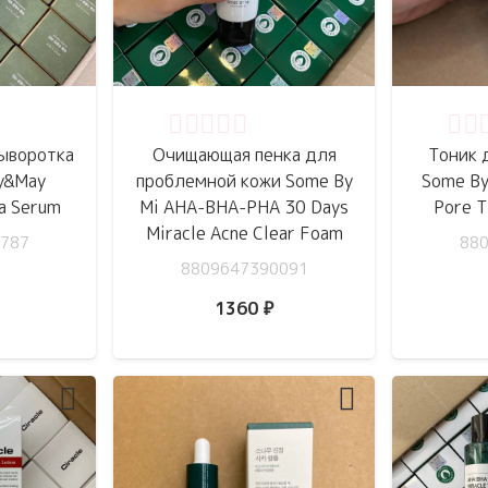
5
Оценка
0
из 5
Оце
ыворотка
Очищающая пенка для
Тоник 
y&May
проблемной кожи Some By
Some By
ca Serum
Mi AHA-BHA-PHA 30 Days
Pore T
Miracle Acne Clear Foam
787
88
8809647390091
1360
₽