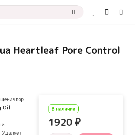
a Heartleaf Pore Control
ищения пор
g Oil
В наличии
1920
₽
 и
. Удаляет