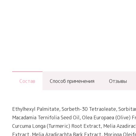
Состав
Способ применения
Отзывы
Ethylhexyl Palmitate, Sorbeth-30 Tetraoleate, Sorbitan
Macadamia Ternifolia Seed Oil, Olea Europaea (Olive) Fru
Curcuma Longa (Turmeric) Root Extract, Melia Azadirach
Extract, Melia Azadirachta Bark Extract, Moringa Olei