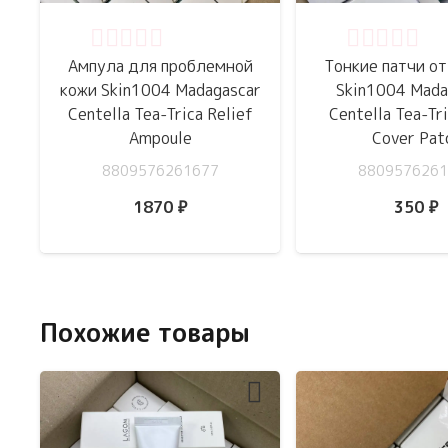
Оценка
0
из 5
Оценка
0
из 
Ампула для проблемной
Тонкие патчи о
кожи Skin1004 Madagascar
Skin1004 Mada
Centella Tea-Trica Relief
Centella Tea-Tr
Ampoule
Cover Pat
8809576261677
8809576261
1870
₽
350
₽
Похожие товары