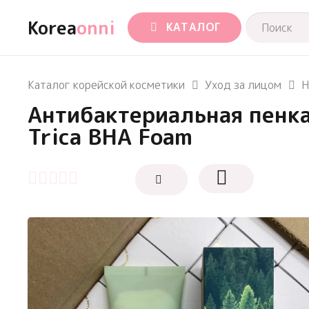
Korea
onni
КАТАЛОГ
Каталог корейской косметики
Уход за лицом
Н
Антибактериальная пенка
Trica BHA Foam
Оценка
0
из 5