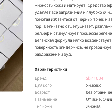
жирность кожи и матирует. Средство э
удаляет все загрязнения и глубоко очи
помогая избавиться от чёрных точек и з
пор. Деликатно отшелушивает, разглаж
рельеф и стимулирует процессы регене
Веганская формула мягко воздействует
поверхность эпидермиса, не провоцируе
раздражение и зуд.
Характеристики
Бренд
Skin1004
Для кого
Унисекс
Возраст
без ограниче
Назначение
От акне, Очи
Тип кожи
Жирная,