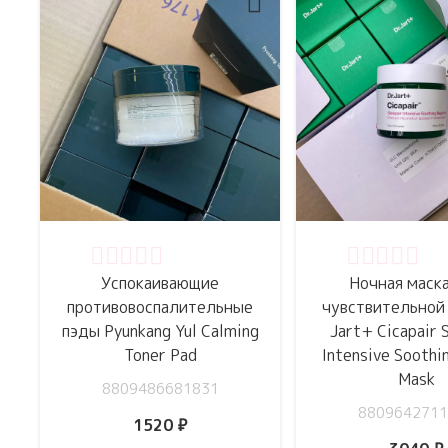
Оценка
0
из 5
Оценка
0
из 
Успокаивающие
Ночная маск
противовоспалительные
чувствительной 
пэды Pyunkang Yul Calming
Jart+ Cicapair 
Toner Pad
Intensive Soothi
Mask
8809486681831
8809642711
1520
₽