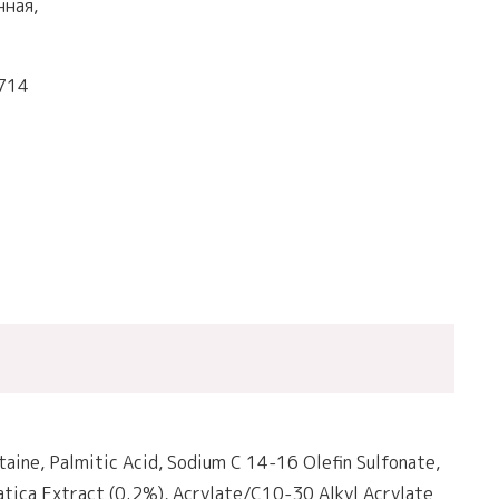
ная,
714
taine, Palmitic Acid, Sodium C 14-16 Olefin Sulfonate,
iatica Extract (0.2%), Acrylate/C10-30 Alkyl Acrylate