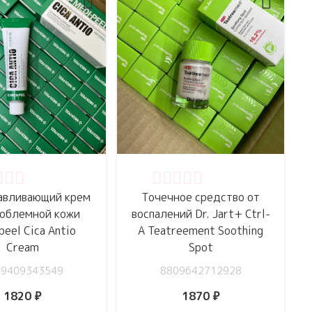
нка
0
из 5
Оценка
0
из 5
авливающий крем
Точечное средство от
роблемной кожи
воспалений Dr. Jart+ Ctrl-
peel Cica Antio
A Teatreement Soothing
Cream
Spot
09409343549
8809642712928
1820
₽
1870
₽