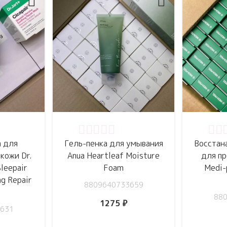
5
Оценка
0
из 5
Оце
а для
Гель-пенка для умывания
Восстан
кожи Dr.
Anua Heartleaf Moisture
для п
Sleepair
Foam
Medi-
ng Repair
8809640733659
88
1275
₽
631