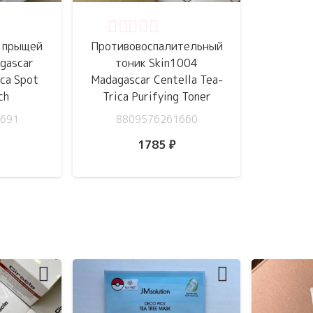
5
Оценка
0
из 5
т прыщей
Противовоспалительный
gascar
тоник Skin1004
ica Spot
Madagascar Centella Tea-
ch
Trica Purifying Toner
691
8809576261660
1785
₽