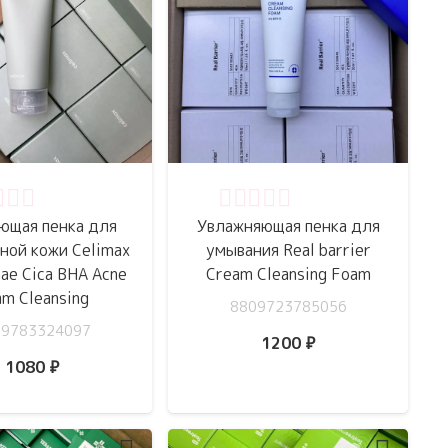
нка
0
из 5
Оценка
0
из 5
ющая пенка для
Увлажняющая пенка для
ной кожи Celimax
умывания Real barrier
Gae Cica BHA Acne
Cream Cleansing Foam
m Cleansing
8809723785056
09783324097
1200
₽
1080
₽