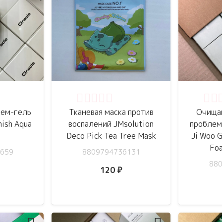
5
Оценка
0
из 5
Оце
ем-гель
Тканевая маска против
Очища
mish Aqua
воспалений JMsolution
проблем
Deco Pick Tea Tree Mask
Ji Woo 
Foa
659
8809794736131
88
120
₽