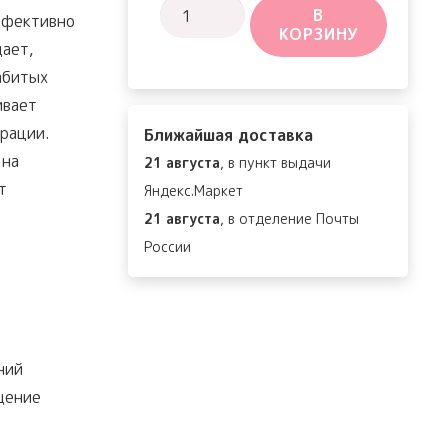
Количество
В
ффективно
КОРЗИНУ
товара
щает,
Madagascar
абитых
Centella
ивает
Tea-
рации.
Ближайшая доставка
Trica
 на
21 августа
, в пункт выдачи
BHA
т
Яндекс.Маркет
Foam
21 августа
, в отделение Почты
России
ний
щение