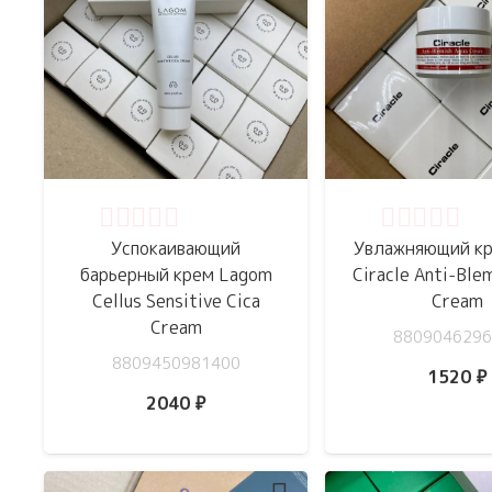
Оценка
0
из 5
Оценка
0
из 
Успокаивающий
Увлажняющий кр
барьерный крем Lagom
Ciracle Anti-Ble
Cellus Sensitive Cica
Cream
Cream
8809046296
8809450981400
1520
₽
2040
₽