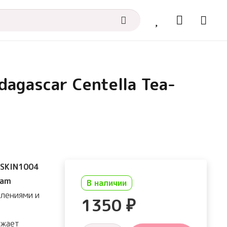
agascar Centella Tea-
SKIN1004
oam
В наличии
алениями и
1350
₽
ижает