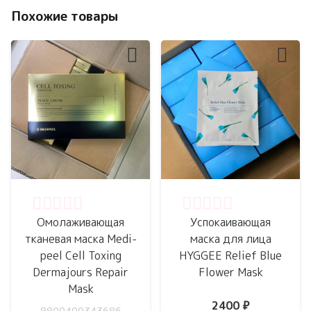
Похожие товары
Оценка
0
из 5
Оценка
0
из 5
Омолаживающая
Успокаивающая
тканевая маска Medi-
маска для лица
peel Cell Toxing
HYGGEE Relief Blue
Dermajours Repair
Flower Mask
Mask
2400
₽