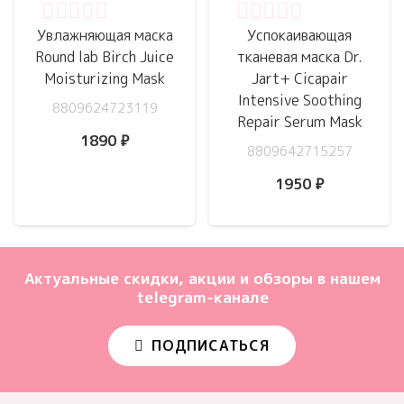
Оценка
0
из 5
Оценка
0
из 5
Увлажняющая маска
Успокаивающая
Round lab Birch Juice
тканевая маска Dr.
Moisturizing Mask
Jart+ Cicapair
Intensive Soothing
8809624723119
Repair Serum Mask
1890
₽
8809642715257
1950
₽
Актуальные скидки, акции и обзоры в нашем
telegram-канале
ПОДПИСАТЬСЯ