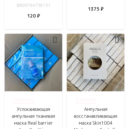
8809794736131
1375
₽
120
₽
Оценка
0
из 5
Оценка
0
из 5
Успокаивающая
Ампульная
ампульная тканевая
восстанавливающая
маска Real barrier
маска Skin1004