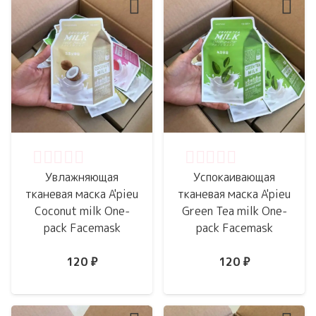
Оценка
0
из 5
Оценка
0
из 5
Увлажняющая
Успокаивающая
тканевая маска A'pieu
тканевая маска A'pieu
Coconut milk One-
Green Tea milk One-
pack Facemask
pack Facemask
120
₽
120
₽