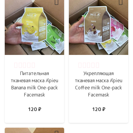
Оценка
0
из 5
Оценка
0
из 5
Питательная
Укрепляющая
тканевая маска A'pieu
тканевая маска A'pieu
Banana milk One-pack
Coffee milk One-pack
Facemask
Facemask
120
₽
120
₽