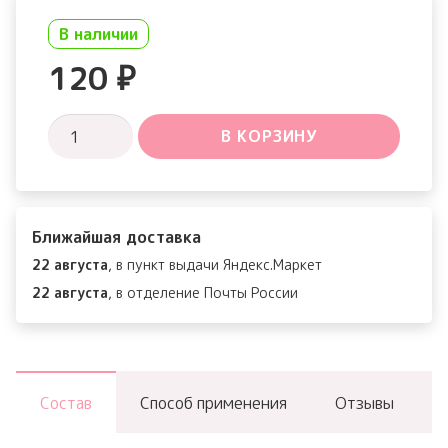
В наличии
120
₽
Количество
В КОРЗИНУ
товара
Strawberry
milk
Ближайшая доставка
One-
22 августа
, в пункт выдачи Яндекс.Маркет
pack
22 августа
, в отделение Почты России
Facemask
Состав
Способ применения
Отзывы