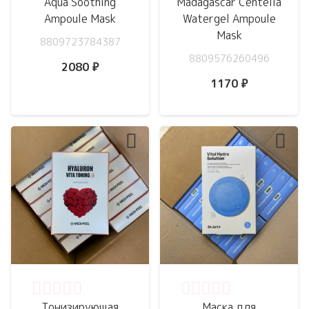
Aqua Soothing
Madagascar Centella
Ampoule Mask
Watergel Ampoule
Mask
8809723784387
8809576260496
2080
₽
1170
₽
Оценка
0
из 5
Оценка
0
из 5
Тонизирующая
Маска для