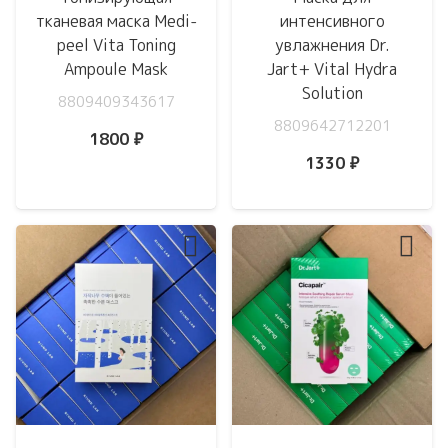
тканевая маска Medi-
интенсивного
peel Vita Toning
увлажнения Dr.
Ampoule Mask
Jart+ Vital Hydra
Solution
8809409343617
8809642712201
1800
₽
1330
₽