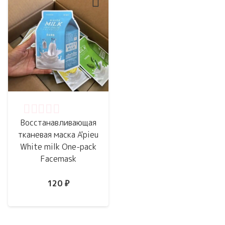
Оценка
0
из 5
Восстанавливающая
тканевая маска A'pieu
White milk One-pack
Facemask
120
₽