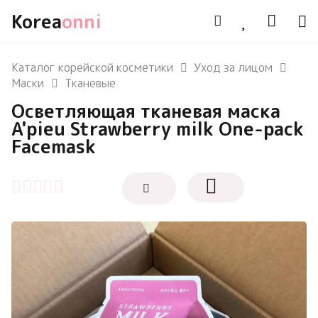
Korea
onni
Каталог корейской косметики
Уход за лицом
Маски
Тканевые
Осветляющая тканевая маска
A'pieu Strawberry milk One-pack
Facemask
Оценка
0
из 5