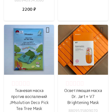
8809409343686
2200
₽
Оценка
0
из 5
Оценка
0
из 5
Тканевая маска
Осветляющая маска
против воспалений
Dr. Jart+ V7
JMsolution Deco Pick
Brightening Mask
Tea Tree Mask
8809535809070