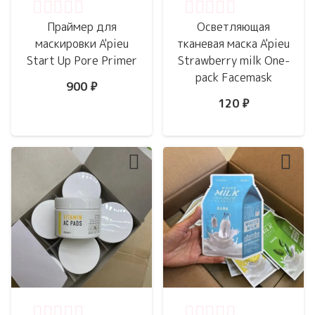
Оценка
0
из 5
Оценка
0
из 5
Праймер для
Осветляющая
маскировки A'pieu
тканевая маска A'pieu
Start Up Pore Primer
Strawberry milk One-
pack Facemask
900
₽
120
₽