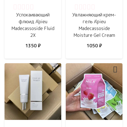
Оценка
0
из 5
Оценка
0
из 5
Успокаивающий
Увлажняющий крем-
флюид A'pieu
гель A'pieu
Madecassoside Fluid
Madecassoside
2X
Moisture Gel Cream
1350
₽
1050
₽