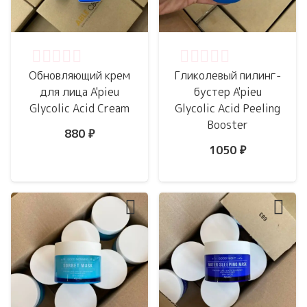
Оценка
0
из 5
Оценка
0
из 5
Обновляющий крем
Гликолевый пилинг-
для лица A'pieu
бустер A'pieu
Glycolic Acid Cream
Glycolic Acid Peeling
Booster
880
₽
1050
₽