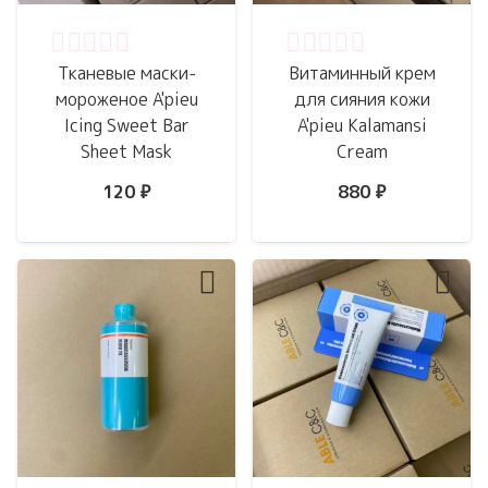
Оценка
0
из 5
Оценка
0
из 5
Тканевые маски-
Витаминный крем
мороженое A'pieu
для сияния кожи
Icing Sweet Bar
A'pieu Kalamansi
Sheet Mask
Cream
120
₽
880
₽