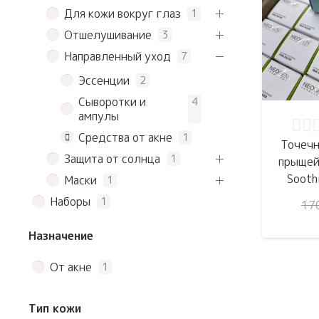
Для кожи вокруг глаз
1
Отшелушивание
3
Направленный уход
7
Эссенции
2
Сыворотки и
4
ампулы
Оце
Средства от акне
1
Точечн
Защита от солнца
1
прыщей
Sooth
Маски
1
Наборы
1
17
Назначение
От акне
1
Тип кожи