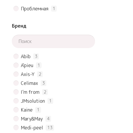
Проблемная
1
Бренд
Abib
3
A'pieu
1
Axis-Y
2
Celimax
3
I’m from
2
JMsolution
1
Kaine
1
Mary&May
4
Medi-peel
13