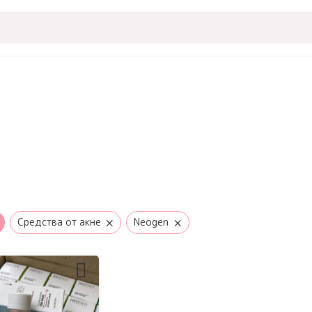
×
×
Средства от акне
Neogen