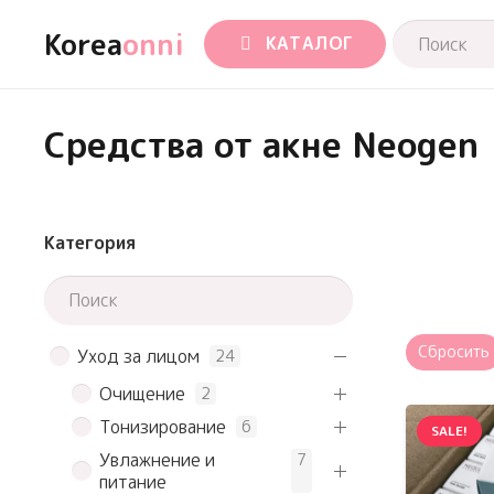
Korea
onni
КАТАЛОГ
Средства от акне Neogen
Категория
Сбросить
Уход за лицом
24
Очищение
2
Тонизирование
6
SALE!
Увлажнение и
7
питание