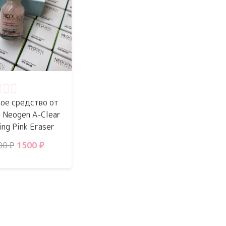
нка
0
из 5
ое средство от
 Neogen A-Clear
ing Pink Eraser
Первоначальная
Текущая
00
₽
1500
₽
цена
цена:
составляла
1500 ₽.
1700 ₽.