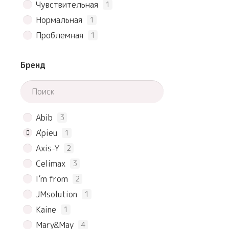
Чувствительная
1
Нормальная
1
Проблемная
1
Бренд
Abib
3
A'pieu
1
Axis-Y
2
Celimax
3
I’m from
2
JMsolution
1
Kaine
1
Mary&May
4