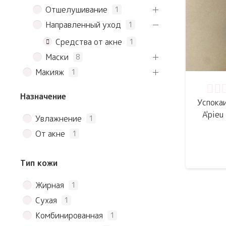
Отшелушивание
1
Направленный уход
1
Средства от акне
1
Маски
8
Макияж
1
Назначение
Оце
Успока
A'pieu
Увлажнение
1
От акне
1
Тип кожи
Жирная
1
Сухая
1
Комбинированная
1