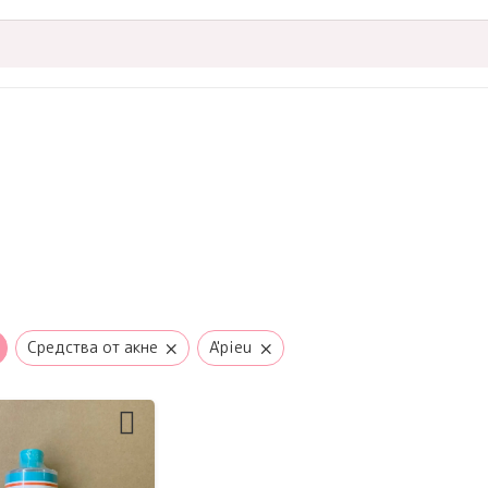
×
×
Средства от акне
A'pieu