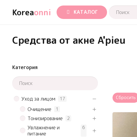
Korea
onni
КАТАЛОГ
Средства от акне A'pieu
Категория
Сбросить
Уход за лицом
17
Очищение
1
Тонизирование
2
Увлажнение и
6
питание