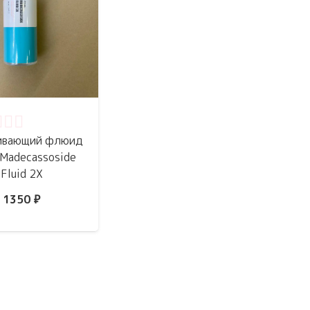
нка
0
из 5
ивающий флюид
 Madecassoside
Fluid 2X
1350
₽