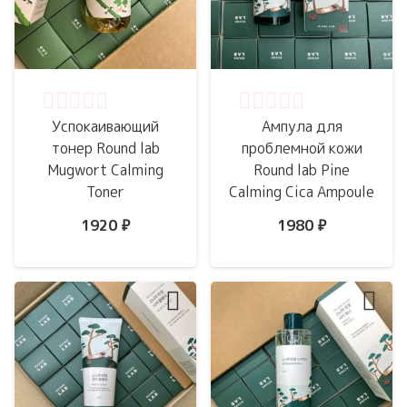
Оценка
0
из 5
Оценка
0
из 5
Успокаивающий
Ампула для
тонер Round lab
проблемной кожи
Mugwort Calming
Round lab Pine
Toner
Calming Cica Ampoule
1920
₽
1980
₽