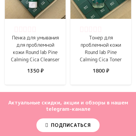
Оценка
0
из 5
Оценка
0
из 5
Пенка для умывания
Тонер для
для проблемной
проблемной кожи
кожи Round lab Pine
Round lab Pine
Calming Cica Cleanser
Calming Cica Toner
1350
₽
1800
₽
Актуальные скидки, акции и обзоры в нашем
telegram-канале
ПОДПИСАТЬСЯ