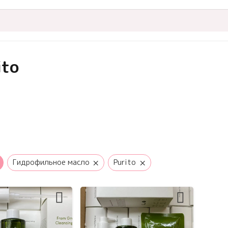
ito
×
×
Гидрофильное масло
Purito