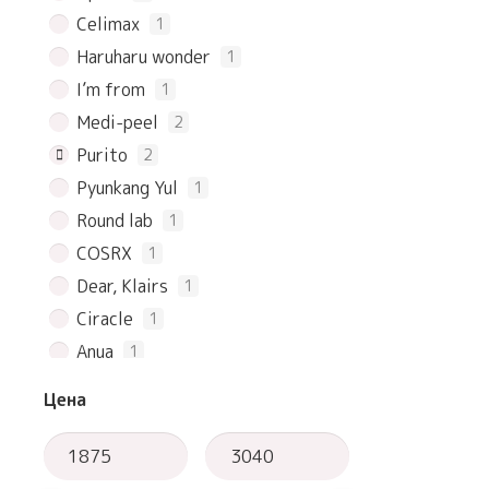
Celimax
1
Haruharu wonder
1
I’m from
1
Medi-peel
2
Purito
2
Pyunkang Yul
1
Round lab
1
COSRX
1
Dear, Klairs
1
Ciracle
1
Anua
1
Beauty of Joseon
1
Цена
numbuzin
1
so natural
1