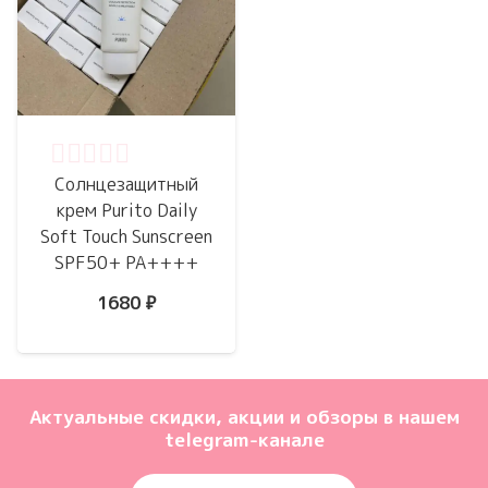
Оценка
0
из 5
Cолнцезащитный
крем Purito Daily
Soft Touch Sunscreen
SPF50+ PA++++
1680
₽
Актуальные скидки, акции и обзоры в нашем
telegram-канале