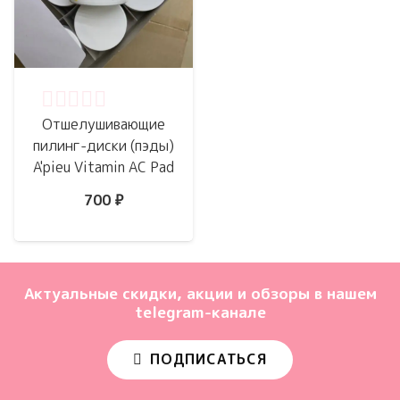
Оценка
0
из 5
Отшелушивающие
пилинг-диски (пэды)
A'pieu Vitamin AC Pad
700
₽
Актуальные скидки, акции и обзоры в нашем
telegram-канале
ПОДПИСАТЬСЯ