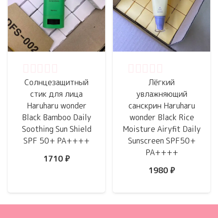
Оценка
0
из 5
Оценка
0
из 5
Солнцезащитный
Лёгкий
стик для лица
увлажняющий
Haruharu wonder
санскрин Haruharu
Black Bamboo Daily
wonder Black Rice
Soothing Sun Shield
Moisture Airyfit Daily
SPF 50+ PA++++
Sunscreen SPF50+
PA++++
1710
₽
1980
₽