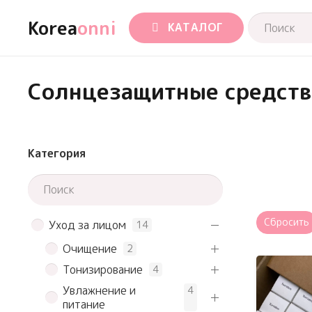
Korea
onni
КАТАЛОГ
Солнцезащитные средства
Категория
Сбросить
Уход за лицом
14
Очищение
2
Тонизирование
4
Увлажнение и
4
питание