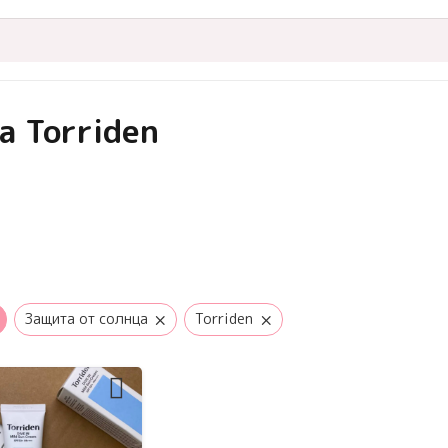
 Torriden
×
×
Защита от солнца
Torriden