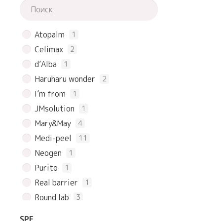
Atopalm
1
Celimax
2
d’Alba
1
Haruharu wonder
2
I’m from
1
JMsolution
1
Mary&May
4
Medi-peel
11
Neogen
1
Purito
1
Real barrier
1
Round lab
3
SKIN & LAB
1
SPF