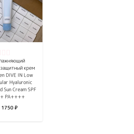
нка
0
из 5
лажняющий
защитный крем
en DIVE IN Low
ular Hyaluronic
ld Sun Cream SPF
0+ PA++++
1750
₽