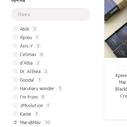
Abib
3
A'pieu
1
Axis-Y
2
Celimax
6
d’Alba
2
Dr. Althea
2
Оце
Крем
Goodal
1
Mar
Haruharu wonder
3
Black
Cr
I’m from
8
JMsolution
1
Kaine
3
Mary&May
10