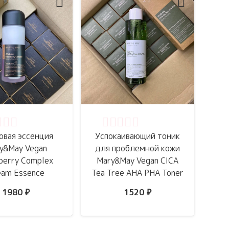
нка
0
из 5
Оценка
0
из 5
овая эссенция
Успокаивающий тоник
y&May Vegan
для проблемной кожи
berry Complex
Mary&May Vegan CICA
eam Essence
Tea Tree AHA PHA Toner
1980
₽
1520
₽