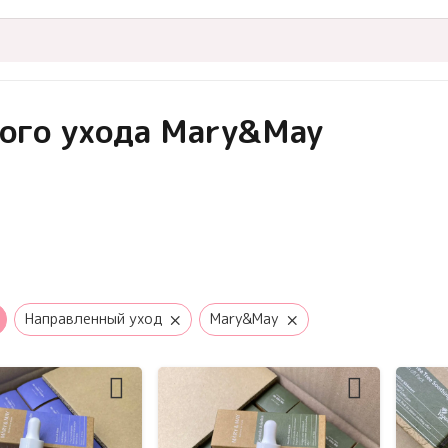
ного ухода Mary&May
×
×
Направленный уход
Mary&May