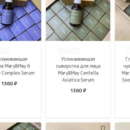
нка
0
из 5
Оценка
0
из 5
О
лаживающая
Успокаивающая
Г
ла Mary&May 6
сыворотка для лица
чу
e Complex Serum
Mary&May Centella
Mar
Asiatica Serum
Soo
1360
₽
1360
₽