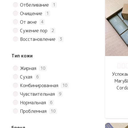
Отбеливание
1
Очищение
1
От акне
4
Сужение пор
2
Восстановление
3
Тип кожи
Жирная
10
Оце
Успока
Сухая
6
Mary&
Комбинированная
10
Corda
Чувствительная
9
Нормальная
6
Проблемная
10
Бренд