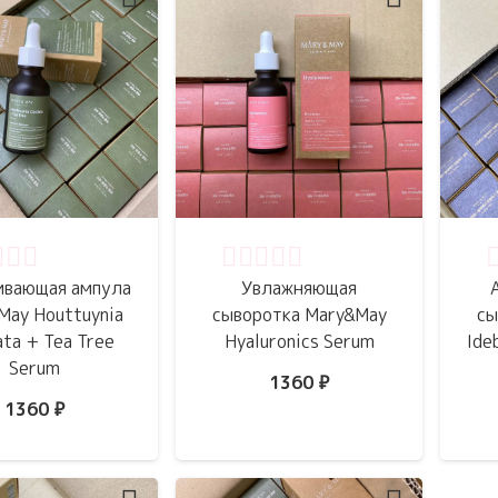
нка
0
из 5
Оценка
0
из 5
О
ивающая ампула
Увлажняющая
May Houttuynia
сыворотка Mary&May
сы
ta + Tea Tree
Hyaluronics Serum
Ide
Serum
1360
₽
1360
₽