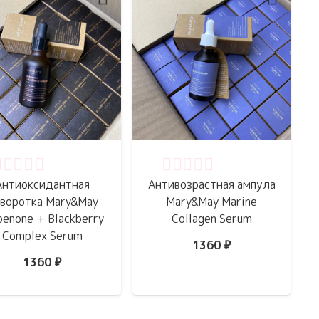
ценка
0
из 5
Оценка
0
из 5
Антиоксидантная
Антивозрастная ампула
воротка Mary&May
Mary&May Marine
benone + Blackberry
Collagen Serum
Complex Serum
1360
₽
1360
₽