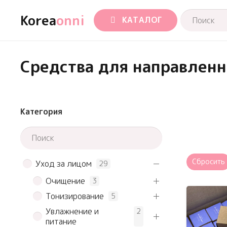
Korea
onni
КАТАЛОГ
Средства для направлен
Категория
Сбросить
Уход за лицом
29
Очищение
3
Тонизирование
5
Увлажнение и
2
питание