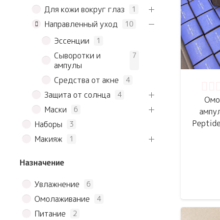
Для кожи вокруг глаз
1
Направленный уход
10
Эссенции
1
Сыворотки и
7
ампулы
Средства от акне
4
Оце
Защита от солнца
4
Омо
Маски
6
ампу
Peptid
Наборы
3
Макияж
1
Назначение
Увлажнение
6
Омолаживание
4
Питание
2