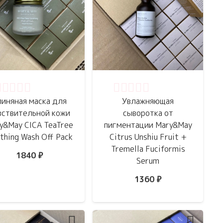
ценка
0
из 5
Оценка
0
из 5
линяная маска для
Увлажняющая
вствительной кожи
сыворотка от
y&May CICA TeaTree
пигментации Mary&May
thing Wash Off Pack
Citrus Unshiu Fruit +
Tremella Fuciformis
1840
₽
Serum
1360
₽