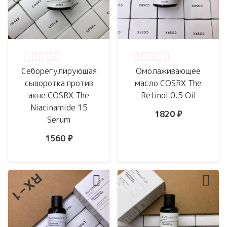
Оценка
0
из 5
Оценка
0
из 5
Себорегулирующая
Омолаживающее
сыворотка против
масло COSRX The
акне COSRX The
Retinol 0.5 Oil
Niacinamide 15
1820
₽
Serum
1560
₽