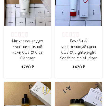
Оценка
0
из 5
Оценка
0
из 5
Мягкая пенка для
Лечебный
чувствительной
увлажняющий крем
кожи COSRX Cica
COSRX Lightweight
Cleanser
Soothing Moisturizer
1760
₽
1470
₽