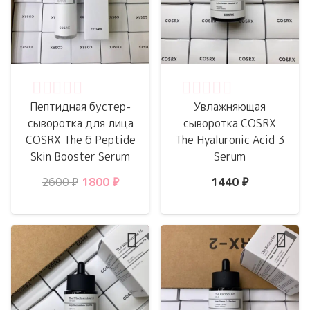
Оценка
0
из 5
Оценка
0
из 5
Пептидная бустер-
Увлажняющая
сыворотка для лица
сыворотка COSRX
COSRX The 6 Peptide
The Hyaluronic Acid 3
Skin Booster Serum
Serum
Первоначальная
Текущая
2600
₽
1800
₽
1440
₽
цена
цена:
составляла
1800 ₽.
2600 ₽.