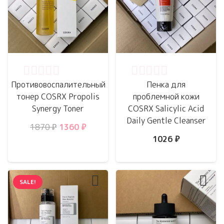
Оценка
0
из 5
Оценка
0
из 5
Противовоспалительный
Пенка для
тонер COSRX Propolis
проблемной кожи
Synergy Toner
COSRX Salicylic Acid
Daily Gentle Cleanser
Первоначальная
Текущая
1870
₽
1360
₽
1026
₽
цена
цена:
составляла
1360 ₽.
1870 ₽.
SALE!