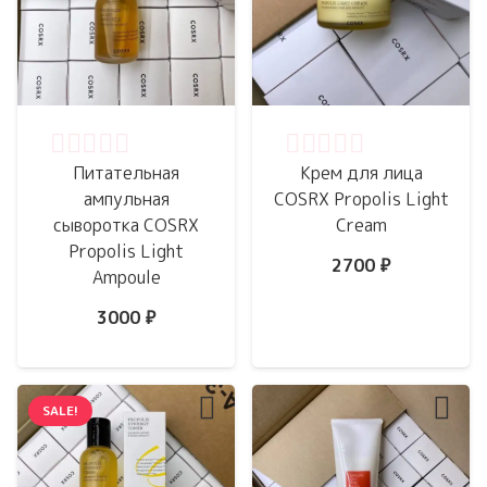
Оценка
0
из 5
Оценка
0
из 5
Питательная
Крем для лица
ампульная
COSRX Propolis Light
сыворотка COSRX
Cream
Propolis Light
2700
₽
Ampoule
3000
₽
SALE!