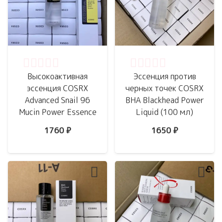
Оценка
0
из 5
Оценка
0
из 5
Высокоактивная
Эссенция против
эссенция COSRX
черных точек COSRX
Advanced Snail 96
BHA Blackhead Power
Mucin Power Essence
Liquid (100 мл)
1760
₽
1650
₽