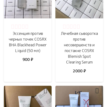
Оценка
0
из 5
Оценка
0
из 5
Эссенция против
Лечебная сыворотка
черных точек COSRX
против
BHA Blackhead Power
несовершенств и
Liquid (50 мл)
постакне COSRX
Blemish Spot
900
₽
Clearing Serum
2000
₽