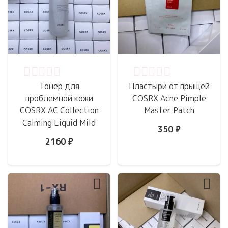
Оценка
0
из 5
Оценка
0
из 5
Тонер для
Пластыри от прыщей
проблемной кожи
COSRX Acne Pimple
COSRX AC Collection
Master Patch
Calming Liquid Mild
350
₽
2160
₽