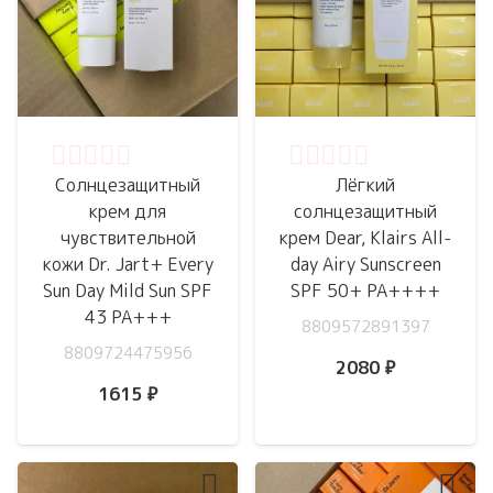
Оценка
0
из 5
Оценка
0
из 5
Солнцезащитный
Лёгкий
крем для
солнцезащитный
чувствительной
крем Dear, Klairs All-
кожи Dr. Jart+ Every
day Airy Sunscreen
Sun Day Mild Sun SPF
SPF 50+ PA++++
43 PA+++
8809572891397
8809724475956
2080
₽
1615
₽