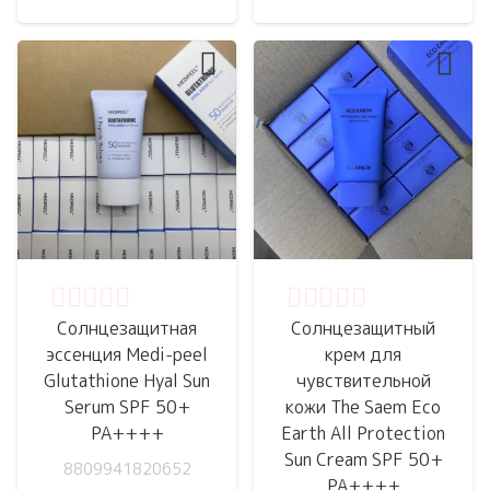
Оценка
0
из 5
Оценка
0
из 5
Солнцезащитная
Солнцезащитный
эссенция Medi-peel
крем для
Glutathione Hyal Sun
чувствительной
Serum SPF 50+
кожи The Saem Eco
PA++++
Earth All Protection
Sun Cream SPF 50+
8809941820652
PA++++