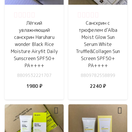
Оценка
0
из 5
Оценка
0
из 5
Лёгкий
Санскрин с
увлажняющий
трюфелем d’Alba
санскрин Haruharu
Moist Glow Sun
wonder Black Rice
Serum White
Moisture Airyfit Daily
Truffle&Collagen Sun
Sunscreen SPF50+
Screen SPF50+
PA++++
PA++++
8809532221707
8809782558899
1980
₽
2240
₽