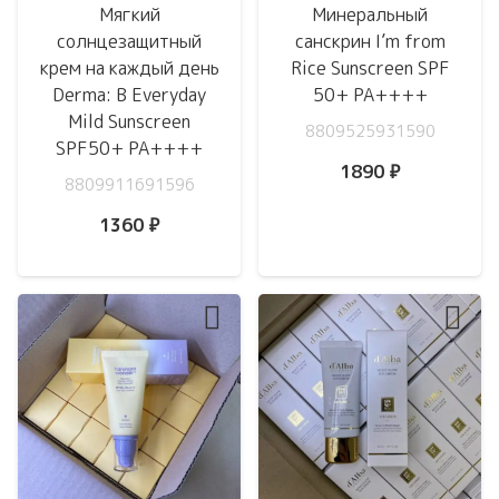
Мягкий
Минеральный
солнцезащитный
санскрин I’m from
крем на каждый день
Rice Sunscreen SPF
Derma: B Everyday
50+ PA++++
Mild Sunscreen
8809525931590
SPF50+ PA++++
1890
₽
8809911691596
1360
₽