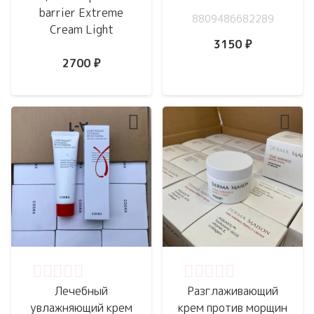
barrier Extreme
8809486682289
Cream Light
3150
₽
2700
₽
Оценка
0
из 5
Оценка
0
из 5
Лечебный
Разглаживающий
увлажняющий крем
крем против морщин