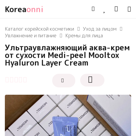
Korea
onni
Каталог корейской косметики
Уход за лицом
Увлажнение и питание
Кремы для лица
Ультраувлажняющий аква-крем
от сухости Medi-peel Mooltox
Hyaluron Layer Cream
Оценка
0
из 5