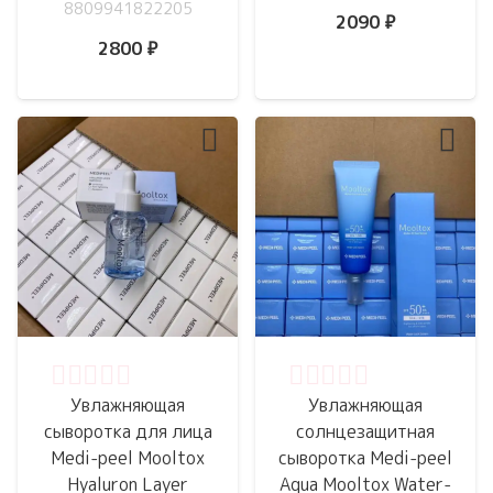
8809941822205
2090
₽
2800
₽
Оценка
0
из 5
Оценка
0
из 5
Увлажняющая
Увлажняющая
сыворотка для лица
солнцезащитная
Medi-peel Mooltox
сыворотка Medi-peel
Hyaluron Layer
Aqua Mooltox Water-