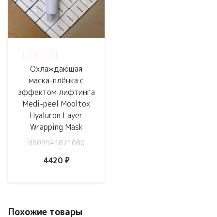
Оценка
0
из 5
Охлаждающая
маска-плёнка с
эффектом лифтинга
Medi-peel Mooltox
Hyaluron Layer
Wrapping Mask
8809941821680
4420
₽
Похожие товары