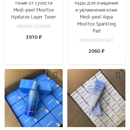
тоник от сухости
пэды для очищения
Medi-peel Mooltox
и увлажнения кожи
Hyaluron Layer Toner
Medi-peel Aqua
Mooltox Sparkling
8809941820898
Pad
3910
₽
8809409346441
2060
₽