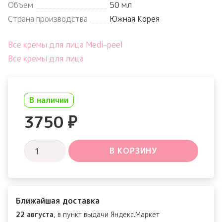
Объем
50 мл
Страна производства
Южная Корея
Все кремы для лица Medi-peel
Все кремы для лица
В наличии
3750
₽
Количество
В КОРЗИНУ
товара
Mooltox
Hyaluron
Ближайшая доставка
Layer
22 августа
, в пункт выдачи Яндекс.Маркет
Cream