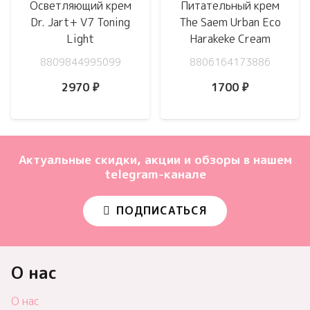
Осветляющий крем
Питательный крем
Dr. Jart+ V7 Toning
The Saem Urban Eco
Light
Harakeke Cream
8809844995099
8806164173886
2970
₽
1700
₽
Актуальные скидки, акции и обзоры в нашем
telegram-канале
ПОДПИСАТЬСЯ
О нас
О нас