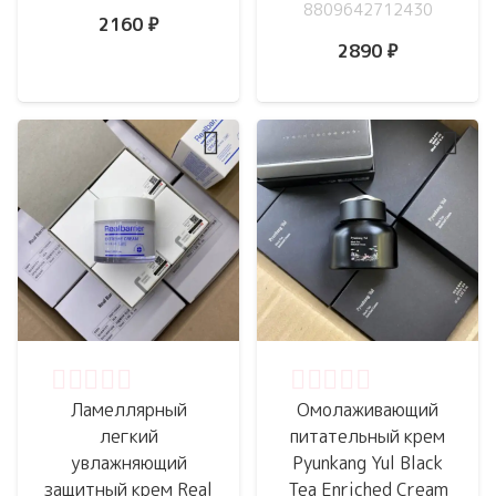
8809642712430
2160
₽
2890
₽
Оценка
0
из 5
Оценка
0
из 5
Ламеллярный
Омолаживающий
легкий
питательный крем
увлажняющий
Pyunkang Yul Black
защитный крем Real
Tea Enriched Cream