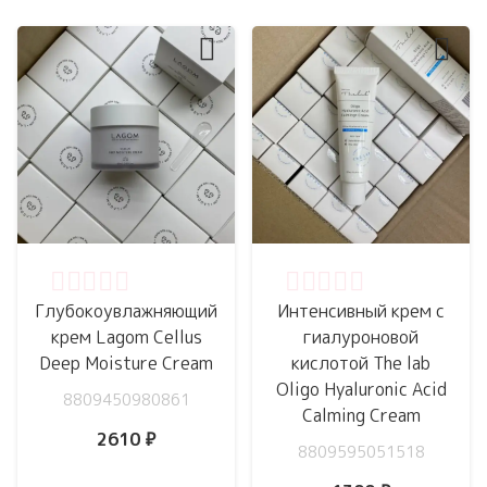
Оценка
0
из 5
Оценка
0
из 5
Глубокоувлажняющий
Интенсивный крем с
крем Lagom Cellus
гиалуроновой
Deep Moisture Cream
кислотой The lab
Oligo Hyaluronic Acid
8809450980861
Calming Cream
2610
₽
8809595051518