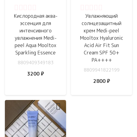
Оценка
0
из 5
Оценка
0
из 5
Кислородная аква-
Увлажняющий
эссенция для
солнцезащитный
интенсивного
крем Medi-peel
увлажнения Medi-
Mooltox Hyaluronic
peel Aqua Mooltox
Acid Air Fit Sun
Sparkling Essence
Cream SPF 50+
PA++++
8809409349183
8809941822199
3200
₽
2800
₽