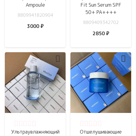
Ampoule
Fit Sun Serum SPF
50+ PA++++
8809941820904
8809409342702
3000
₽
2850
₽
Оценка
0
из 5
Оценка
0
из 5
Ультраувлажняющий
Отшелушивающие