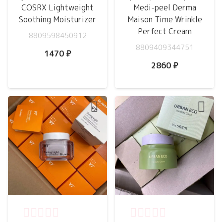
COSRX Lightweight
Medi-peel Derma
Soothing Moisturizer
Maison Time Wrinkle
Perfect Cream
8809598450912
8809409344751
1470
₽
2860
₽
Оценка
0
из 5
Оценка
0
из 5