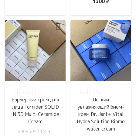
1300
₽
Оценка
0
из 5
Оценка
0
из 5
Барьерный крем для
Легкий
лица Torriden SOLID
увлажняющий биом-
IN 5D Multi Ceramide
крем Dr. Jart+ Vital
Cream
Hydra Solution Biome
water cream
8809504743541