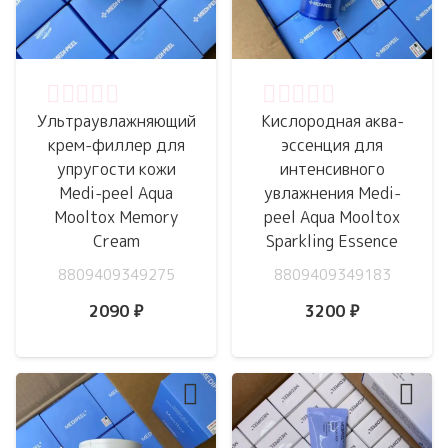
Оценка
0
из 5
Оценка
0
из 5
Ультраувлажняющий
Кислородная аква-
крем-филлер для
эссенция для
упругости кожи
интенсивного
Medi-peel Aqua
увлажнения Medi-
Mooltox Memory
peel Aqua Mooltox
Cream
Sparkling Essence
8809409349275
8809409349183
2090
₽
3200
₽