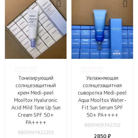
Оценка
0
из 5
Оценка
0
из 5
Тонизирующий
Увлажняющая
солнцезащитный
солнцезащитная
крем Medi-peel
сыворотка Medi-peel
Mooltox Hyaluronic
Aqua Mooltox Water-
Acid Mild Tone Up Sun
Fit Sun Serum SPF
Cream SPF 50+
50+ PA++++
PA++++
8809409342702
8809941822205
2850
₽