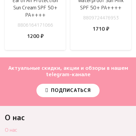
Earth All Protection
Waterproof Sun Milk
Sun Cream SPF 50+
SPF 50+ PA++++
PA++++
8809724476953
8806164171066
1710
₽
1200
₽
Актуальные скидки, акции и обзоры в нашем
telegram-канале
ПОДПИСАТЬСЯ
О нас
О нас