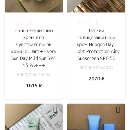
Оценка
0
из 5
Оценка
0
из 5
Солнцезащитный
Лёгкий
крем для
солнцезащитный
чувствительной
крем Neogen Day-
кожи Dr. Jart+ Every
Light Protection Airy
Sun Day Mild Sun SPF
Sunscreen SPF 50
43 PA+++
8809653244982
8809724475956
2070
₽
1615
₽