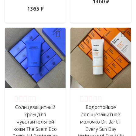
1360
₽
1365
₽
Оценка
0
из 5
Оценка
0
из 5
Солнцезащитный
Водостойкое
крем для
солнцезащитное
чувствительной
молочко Dr. Jart+
кожи The Saem Eco
Every Sun Day