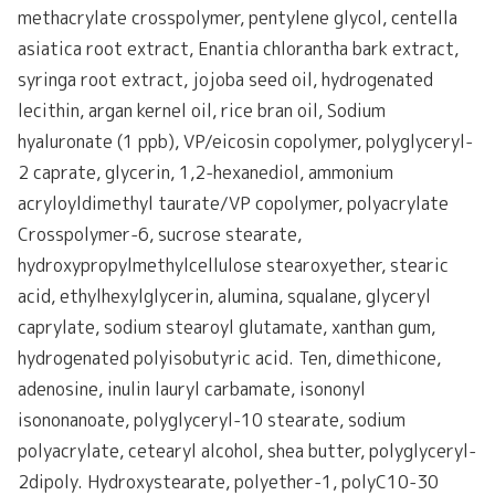
methacrylate crosspolymer, pentylene glycol, centella
asiatica root extract, Enantia chlorantha bark extract,
syringa root extract, jojoba seed oil, hydrogenated
lecithin, argan kernel oil, rice bran oil, Sodium
hyaluronate (1 ppb), VP/eicosin copolymer, polyglyceryl-
2 caprate, glycerin, 1,2-hexanediol, ammonium
acryloyldimethyl taurate/VP copolymer, polyacrylate
Crosspolymer-6, sucrose stearate,
hydroxypropylmethylcellulose stearoxyether, stearic
acid, ethylhexylglycerin, alumina, squalane, glyceryl
caprylate, sodium stearoyl glutamate, xanthan gum,
hydrogenated polyisobutyric acid. Ten, dimethicone,
adenosine, inulin lauryl carbamate, isononyl
isononanoate, polyglyceryl-10 stearate, sodium
polyacrylate, cetearyl alcohol, shea butter, polyglyceryl-
2dipoly. Hydroxystearate, polyether-1, polyC10-30