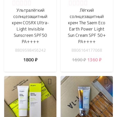
Оценка
0
из 5
Оценка
0
из 5
Ультралёгкий
Лёгкий
солнцезащитный
солнцезащитный
крем COSRX Ultra-
крем The Saem Eco
Light Invisible
Earth Power Light
Sunscreen SPF50
Sun Cream SPF 50+
PA++++
PA++++
8809598456242
8806164177068
Первоначальн
Текуща
1800
₽
1690
₽
1360
₽
цена
цена:
составляла
1360 ₽.
1690 ₽.