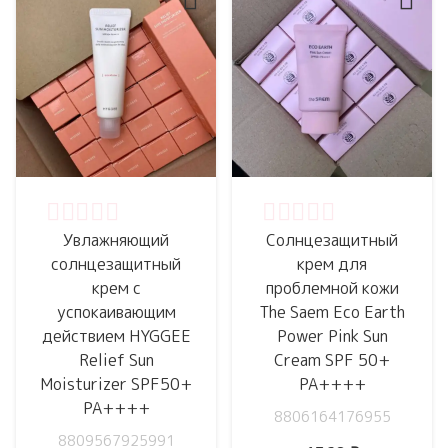
Оценка
0
из 5
Оценка
0
из 5
Увлажняющий
Солнцезащитный
солнцезащитный
крем для
крем с
проблемной кожи
успокаивающим
The Saem Eco Earth
действием HYGGEE
Power Pink Sun
Relief Sun
Cream SPF 50+
Moisturizer SPF50+
PA++++
PA++++
8806164176955
8809567925991