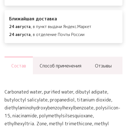
Mooltox
Hyaluronic
Ближайшая доставка
Acid
24 августа
, в пункт выдачи Яндекс.Маркет
Air
24 августа
, в отделение Почты России
Fit
Sun
Cream
SPF
Состав
Способ применения
Отзывы
50+
PA++++
Carbonated water, purified water, dibutyl adipate,
butyloctyl salicylate, propanediol, titanium dioxide,
diethylaminohydroxybenzoylhexylbenzoate, polysilicon-
15, niacinamide, polymethylsilsesquioxane,
ethylhexyltria. Zone, methyl trimethicone, methyl