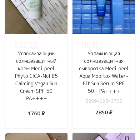
Оценка
0
из 5
Оценка
0
из 5
Успокаивающий
Увлажняющая
солнцезащитный
солнцезащитная
крем Medi-peel
сыворотка Medi-peel
Phyto CICA-Nol B5
Aqua Mooltox Water-
Calming Vegan Sun
Fit Sun Serum SPF
Cream SPF 50
50+ PA++++
PA++++
8809409342702
2850
₽
1760
₽