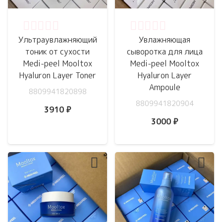
Оценка
0
из 5
Оценка
0
из 5
Ультраувлажняющий
Увлажняющая
тоник от сухости
сыворотка для лица
Medi-peel Mooltox
Medi-peel Mooltox
Hyaluron Layer Toner
Hyaluron Layer
Ampoule
8809941820898
8809941820904
3910
₽
3000
₽