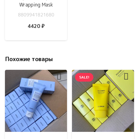
Wrapping Mask
8809941821680
4420
₽
Похожие товары
SALE!