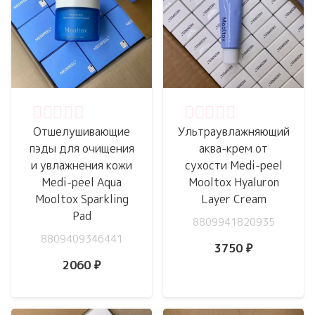
Оценка
0
из 5
Оценка
0
из 5
Отшелушивающие
Ультраувлажняющий
пэды для очищения
аква-крем от
и увлажнения кожи
сухости Medi-peel
Medi-peel Aqua
Mooltox Hyaluron
Mooltox Sparkling
Layer Cream
Pad
8809941820935
8809409346441
3750
₽
2060
₽