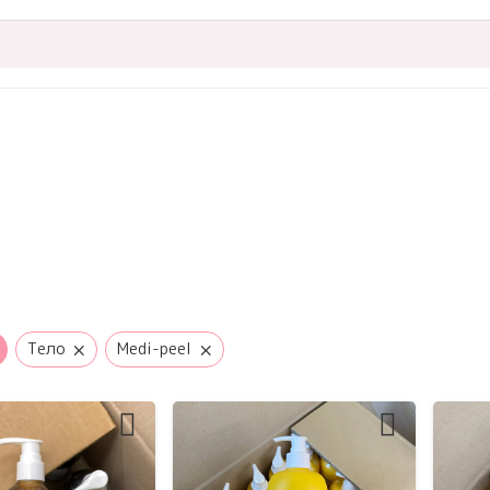
×
×
Тело
Medi-peel