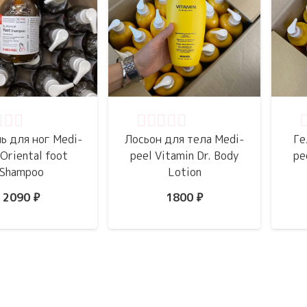
нка
0
из 5
Оценка
0
из 5
О
ь для ног Medi-
Лосьон для тела Medi-
Ге
 Oriental foot
peel Vitamin Dr. Body
pe
Shampoo
Lotion
2090
₽
1800
₽