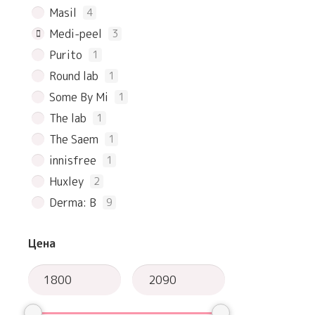
Masil
4
Medi-peel
3
Purito
1
Round lab
1
Some By Mi
1
The lab
1
The Saem
1
innisfree
1
Huxley
2
Derma: B
9
Цена