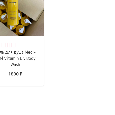
ценка
0
из 5
ль для душа Medi-
el Vitamin Dr. Body
Wash
1800
₽