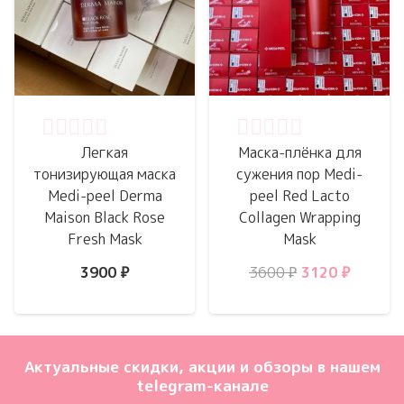
Оценка
0
из 5
Оценка
0
из 5
Легкая
Маска-плёнка для
тонизирующая маска
сужения пор Medi-
Medi-peel Derma
peel Red Lacto
Maison Black Rose
Collagen Wrapping
Fresh Mask
Mask
Первоначальн
Текуща
3900
₽
3600
₽
3120
₽
цена
цена:
составляла
3120 ₽.
3600 ₽.
Актуальные скидки, акции и обзоры в нашем
telegram-канале