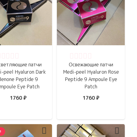
ценка
0
из 5
Оценка
0
из 5
светляющие патчи
Освежающие патчи
-peel Hyaluron Dark
Medi-peel Hyaluron Rose
Benone Peptide 9
Peptide 9 Ampoule Eye
mpoule Eye Patch
Patch
1760
₽
1760
₽
!