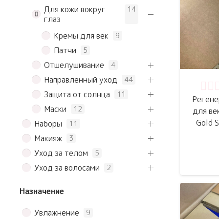
Для кожи вокруг
14
глаз
Кремы для век
9
Патчи
5
Отшелушивание
4
Направленный уход
44
Оце
Защита от солнца
11
Регене
Маски
12
для ве
Gold S
Наборы
11
Макияж
3
Уход за телом
5
Уход за волосами
2
Назначение
Увлажнение
9