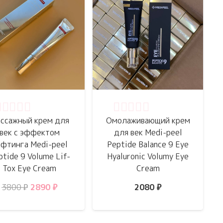
ценка
0
из 5
Оценка
0
из 5
ссажный крем для
Омолаживающий крем
век с эффектом
для век Medi-peel
фтинга Medi-peel
Peptide Balance 9 Eye
ptide 9 Volume Lif-
Hyaluronic Volumy Eye
Tox Eye Cream
Cream
Первоначальная
Текущая
3800
₽
2890
₽
2080
₽
цена
цена:
составляла
2890 ₽.