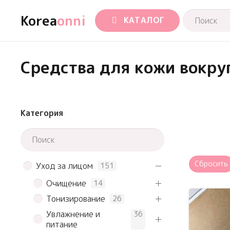
Korea
onni
КАТАЛОГ
Средства для кожи вокруг
Категория
Сбросить
Уход за лицом
151
Очищение
14
Тонизирование
26
Увлажнение и
36
питание