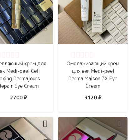
ценка
0
из 5
Оценка
0
из 5
епляющий крем для
Омолаживающий крем
ек Medi-peel Cell
для век Medi-peel
oxing Dermajours
Derma Maison 3X Eye
Repair Eye Cream
Cream
2700
₽
3120
₽