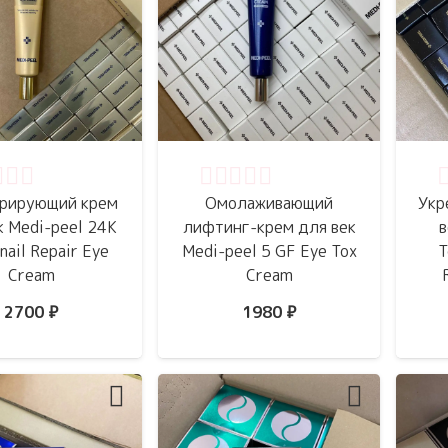
нка
0
из 5
Оценка
0
из 5
О
рирующий крем
Омолаживающий
Укр
к Medi-peel 24K
лифтинг-крем для век
в
nail Repair Eye
Medi-peel 5 GF Eye Tox
T
Cream
Cream
2700
₽
1980
₽