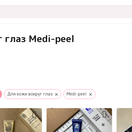
 глаз Medi-peel
×
×
Для кожи вокруг глаз
Medi-peel