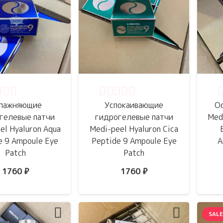
нка
0
из 5
Оценка
0
из 5
О
лажняющие
Успокаивающие
О
гелевые патчи
гидрогелевые патчи
Medi
el Hyaluron Aqua
Medi-peel Hyaluron Cica
e 9 Ampoule Eye
Peptide 9 Ampoule Eye
A
Patch
Patch
1760
₽
1760
₽
SALE