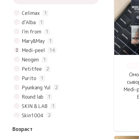
Celimax
1
d’Alba
1
I’m from
1
Mary&May
1
Medi-peel
14
Neogen
1
Petitfee
2
Оце
Омо
Purito
1
сыво
Pyunkang Yul
2
Medi-p
Round lab
1
SKIN & LAB
1
Skin1004
2
TIAM
1
Возраст
COSRX
1