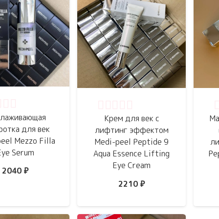
нка
0
из 5
Оценка
0
из 5
О
лаживающая
Крем для век с
Ма
ротка для век
лифтинг эффектом
eel Mezzo Filla
Medi-peel Peptide 9
ли
Eye Serum
Aqua Essence Lifting
Pe
Eye Cream
2040
₽
2210
₽