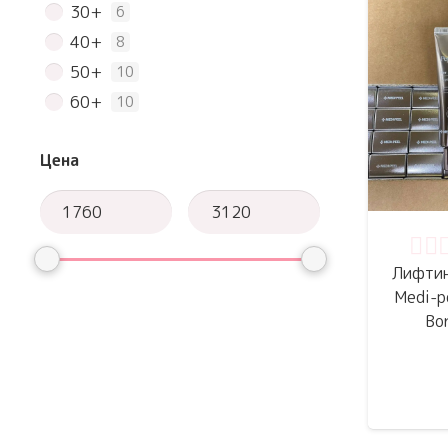
30+
6
Dr. Jart+
1
40+
8
Huxley
1
50+
10
AHC
1
60+
10
Beauty of Joseon
1
TOCOBO
1
Цена
BLIV:U
1
so natural
1
Оце
Лифтин
Medi-p
Bo