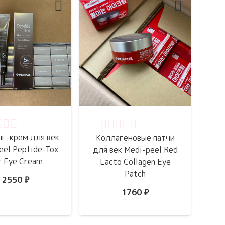
нка
0
из 5
Оценка
0
из 5
г-крем для век
Коллагеновые патчи
eel Peptide-Tox
для век Medi-peel Red
r Eye Cream
Lacto Collagen Eye
Patch
2550
₽
1760
₽