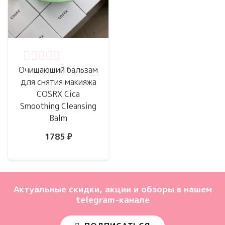
Оценка
0
из 5
Очищающий бальзам
для снятия макияжа
COSRX Cica
Smoothing Cleansing
Balm
1785
₽
Актуальные скидки, акции и обзоры в нашем
telegram-канале