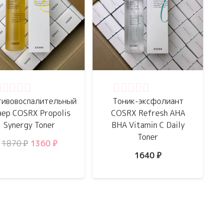
ценка
0
из 5
Оценка
0
из 5
тивовоспалительный
Тоник-эксфолиант
нер COSRX Propolis
COSRX Refresh AHA
Synergy Toner
BHA Vitamin C Daily
Toner
Первоначальная
Текущая
1870
₽
1360
₽
1640
₽
цена
цена:
составляла
1360 ₽.
1870 ₽.