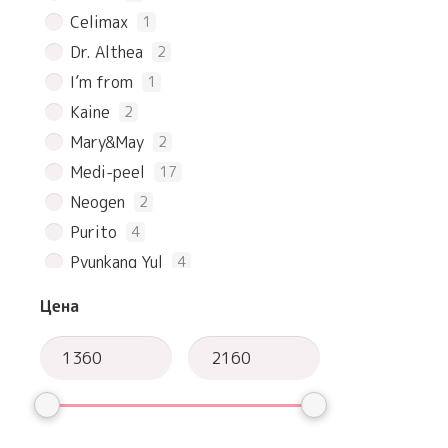
Celimax
1
Dr. Althea
2
I’m from
1
Kaine
2
Mary&May
2
Medi-peel
17
Neogen
2
Purito
4
Pyunkang Yul
4
Real barrier
3
Цена
Round lab
7
Skin1004
6
Some By Mi
3
TIAM
3
COSRX
4