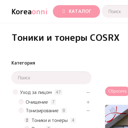
Korea
onni
КАТАЛОГ
Тоники и тонеры COSRX
Категория
Сбросить
Уход за лицом
47
Очищение
7
Тонизирование
8
Тоники и тонеры
4