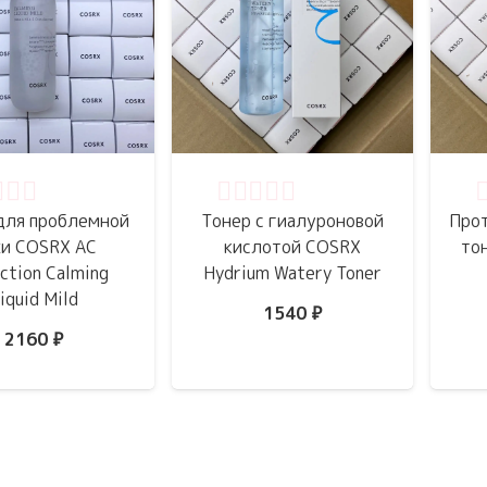
нка
0
из 5
Оценка
0
из 5
О
для проблемной
Тонер с гиалуроновой
Про
и COSRX AC
кислотой COSRX
то
ection Calming
Hydrium Watery Toner
iquid Mild
1540
₽
2160
₽