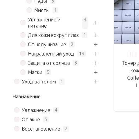
Пэды
3
Мисты
1
Увлажнение и
8
питание
Для кожи вокруг глаз
1
Отшелушивание
2
Направленный уход
19
Оце
Защита от солнца
Тонер 
3
кож
Маски
5
Coll
Уход за телом
1
L
Назначение
Увлажнение
4
От акне
3
Восстановление
2