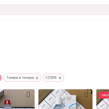
×
×
Тоники и тонеры
COSRX
SALE