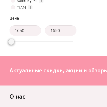
Some By Mi
1
TIAM
1
COSRX
1
Цена
Torriden
1
Ciracle
1
Dr. Jart+
2
Lagom
1
Anua
1
Beauty of Joseon
1
Актуальные скидки, акции и обзоры
О нас