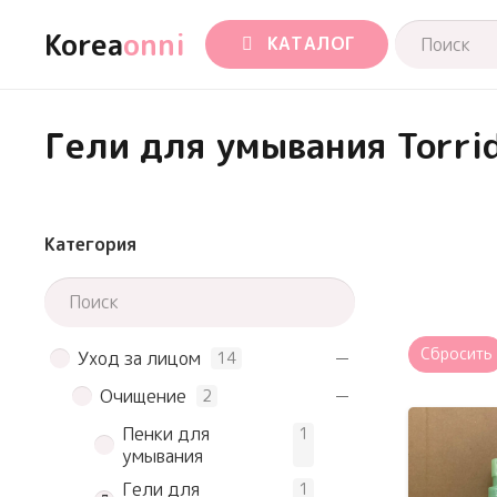
Korea
onni
КАТАЛОГ
Гели для умывания Torri
Категория
Сбросить
Уход за лицом
14
Очищение
2
Пенки для
1
умывания
Гели для
1