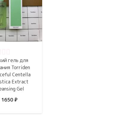
нка
0
из 5
кий гель для
ания Torriden
ceful Centella
stica Extract
eansing Gel
1650
₽