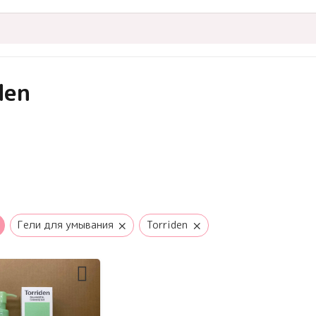
den
×
×
Гели для умывания
Torriden